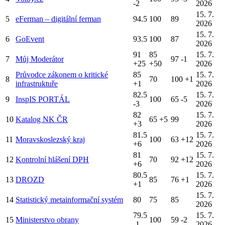
-2
2026
15. 7.
5
eFerman – digitální ferman
94.5
100
89
2026
15. 7.
6
GoEvent
93.5
100
87
2026
91
85
15. 7.
7
Můj Moderátor
97
-1
+25
+50
2026
Průvodce zákonem o kritické
85
15. 7.
8
70
100
+1
infrastruktuře
+1
2026
82.5
15. 7.
9
InspIS PORTÁL
100
65
-5
-3
2026
82
15. 7.
10
Katalog NK ČR
65
+5
99
+3
2026
81.5
15. 7.
11
Moravskoslezský kraj
100
63
+12
+6
2026
81
15. 7.
12
Kontrolní hlášení DPH
70
92
+12
+6
2026
80.5
15. 7.
13
DROZD
85
76
+1
+1
2026
15. 7.
14
Statistický metainformační systém
80
75
85
2026
79.5
15. 7.
15
Ministerstvo obrany
100
59
-2
-1
2026