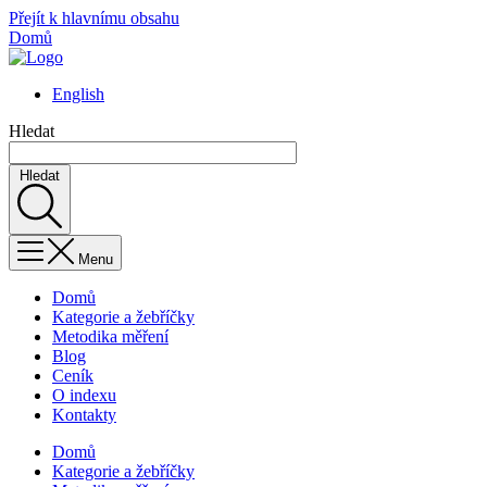
Přejít k hlavnímu obsahu
Domů
English
Hledat
Hledat
Menu
Domů
Kategorie a žebříčky
Metodika měření
Blog
Ceník
O indexu
Kontakty
Domů
Kategorie a žebříčky