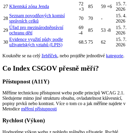
72
15. 7.
27
Klientská zóna Jenda
85
59
+6
+3
2026
Seznam povodňových komisí
15. 4.
28
70
70
-
správních celků
2026
Úřad pro mezinárodněprávní
69
15. 7.
29
85
53
-8
ochranu dětí
-4
2026
Evidence využití půdy podle
15. 7.
30
68.5
75
62
uživatelských vztahů (LPIS)
2026
Koukněte se na celý
žebříček
, nebo projděte jednotlivé
kategorie
.
Co Index CSGOV přesně měří?
Přístupnost (A11Y)
Měříme technickou přístupnost webu podle principů WCAG 2.1.
Sledujeme mimo jiné strukturu obsahu, ovladatelnost klávesnicí,
popisy prvků nebo kontrast. Více o tom co a jak měříme najdete v
Metodice
měření přístupnosti
Rychlost (Výkon)
Hodnotíme výkon webu z pohledu reálného uživatele. Rychlé