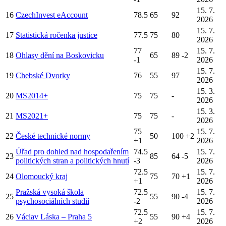
15. 7.
16
CzechInvest eAccount
78.5
65
92
2026
15. 7.
17
Statistická ročenka justice
77.5
75
80
2026
77
15. 7.
18
Ohlasy dění na Boskovicku
65
89
-2
-1
2026
15. 7.
19
Chebské Dvorky
76
55
97
2026
15. 3.
20
MS2014+
75
75
-
2026
15. 3.
21
MS2021+
75
75
-
2026
75
15. 7.
22
České technické normy
50
100
+2
+1
2026
Úřad pro dohled nad hospodařením
74.5
15. 7.
23
85
64
-5
politických stran a politických hnutí
-3
2026
72.5
15. 7.
24
Olomoucký kraj
75
70
+1
+1
2026
Pražská vysoká škola
72.5
15. 7.
25
55
90
-4
psychosociálních studií
-2
2026
72.5
15. 7.
26
Václav Láska – Praha 5
55
90
+4
+2
2026