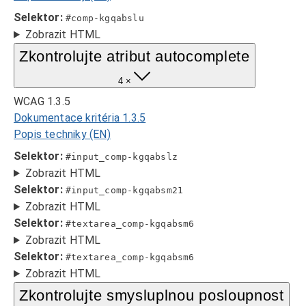
Selektor:
#comp-kgqabslu
Zobrazit HTML
Zkontrolujte atribut autocomplete
4 ×
WCAG 1.3.5
Dokumentace kritéria 1.3.5
Popis techniky (EN)
Selektor:
#input_comp-kgqabslz
Zobrazit HTML
Selektor:
#input_comp-kgqabsm21
Zobrazit HTML
Selektor:
#textarea_comp-kgqabsm6
Zobrazit HTML
Selektor:
#textarea_comp-kgqabsm6
Zobrazit HTML
Zkontrolujte smysluplnou posloupnost