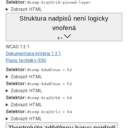
Selektor:
#comp-kcq33ri6-pinned-layer
Zobrazit HTML
Struktura nadpisů není logicky
vnořená
4 ×
WCAG 1.3.1
Dokumentace kritéria 1.3.1
Popis techniky (EN)
Selektor:
#comp-kdw8lnuw > h2
Zobrazit HTML
Selektor:
#comp-kdw8lnuw > h2
Zobrazit HTML
Selektor:
#comp-kcq33rk6 > h4
Zobrazit HTML
Selektor:
#comp-kcq33rlz > h4
Zobrazit HTML
Zkontrolujte zděděnou barvu popředí