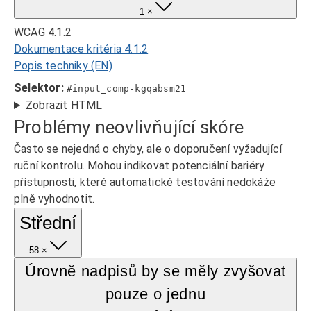
1 ×
WCAG 4.1.2
Dokumentace kritéria 4.1.2
Popis techniky (EN)
Selektor:
#input_comp-kgqabsm21
Zobrazit HTML
Problémy neovlivňující skóre
Často se nejedná o chyby, ale o doporučení vyžadující
ruční kontrolu. Mohou indikovat potenciální bariéry
přístupnosti, které automatické testování nedokáže
plně vyhodnotit.
Střední
58 ×
Úrovně nadpisů by se měly zvyšovat
pouze o jednu