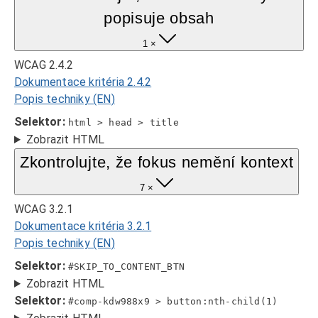
popisuje obsah
1 ×
WCAG 2.4.2
Dokumentace kritéria 2.4.2
Popis techniky (EN)
Selektor:
html > head > title
Zobrazit HTML
Zkontrolujte, že fokus nemění kontext
7 ×
WCAG 3.2.1
Dokumentace kritéria 3.2.1
Popis techniky (EN)
Selektor:
#SKIP_TO_CONTENT_BTN
Zobrazit HTML
Selektor:
#comp-kdw988x9 > button:nth-child(1)