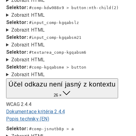
Zobrazit HTML
Selektor:
#comp-kdw988x9 > button:nth-child(2)
Zobrazit HTML
Selektor:
#input_comp-kgqabslz
Zobrazit HTML
Selektor:
#input_comp-kgqabsm21
Zobrazit HTML
Selektor:
#textarea_comp-kgqabsm6
Zobrazit HTML
Selektor:
#comp-kgqabsme > button
Zobrazit HTML
Účel odkazu není jasný z kontextu
26 ×
WCAG 2.4.4
Dokumentace kritéria 2.4.4
Popis techniky (EN)
Selektor:
#comp-jsnutb8p > a