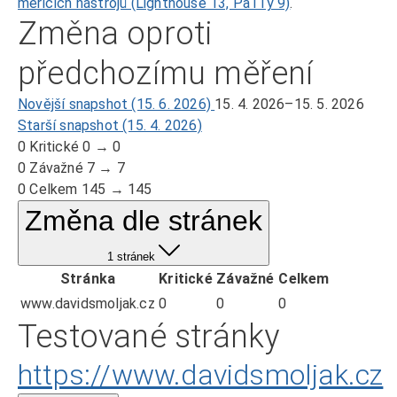
měřicích nástrojů (Lighthouse 13, Pa11y 9)
.
Změna oproti
předchozímu měření
Novější snapshot (15. 6. 2026)
15. 4. 2026–15. 5. 2026
Starší snapshot (15. 4. 2026)
0
Kritické
0 → 0
0
Závažné
7 → 7
0
Celkem
145 → 145
Změna dle stránek
1 stránek
Stránka
Kritické
Závažné
Celkem
www.davidsmoljak.cz
0
0
0
Testované stránky
https://www.davidsmoljak.cz