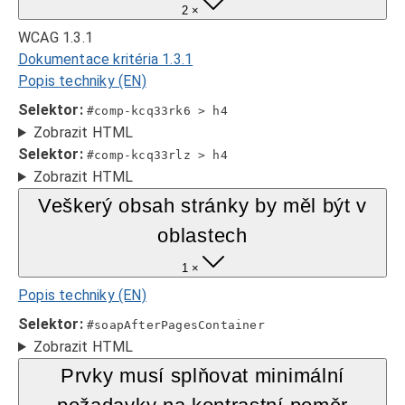
2 ×
WCAG 1.3.1
Dokumentace kritéria 1.3.1
Popis techniky (EN)
Selektor:
#comp-kcq33rk6 > h4
Zobrazit HTML
Selektor:
#comp-kcq33rlz > h4
Zobrazit HTML
Veškerý obsah stránky by měl být v
oblastech
1 ×
Popis techniky (EN)
Selektor:
#soapAfterPagesContainer
Zobrazit HTML
Prvky musí splňovat minimální