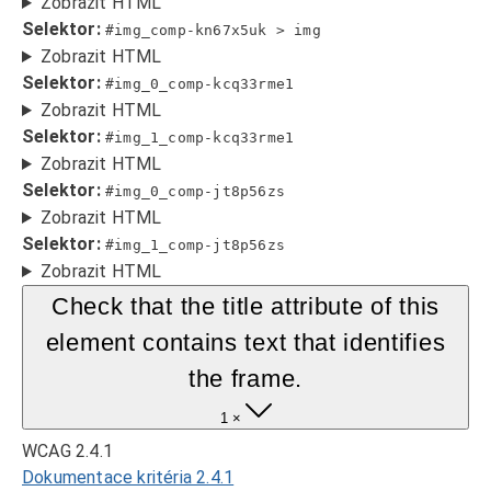
Zobrazit HTML
Selektor:
#img_comp-kn67x5uk > img
Zobrazit HTML
Selektor:
#img_0_comp-kcq33rme1
Zobrazit HTML
Selektor:
#img_1_comp-kcq33rme1
Zobrazit HTML
Selektor:
#img_0_comp-jt8p56zs
Zobrazit HTML
Selektor:
#img_1_comp-jt8p56zs
Zobrazit HTML
Check that the title attribute of this
element contains text that identifies
the frame.
1 ×
WCAG 2.4.1
Dokumentace kritéria 2.4.1