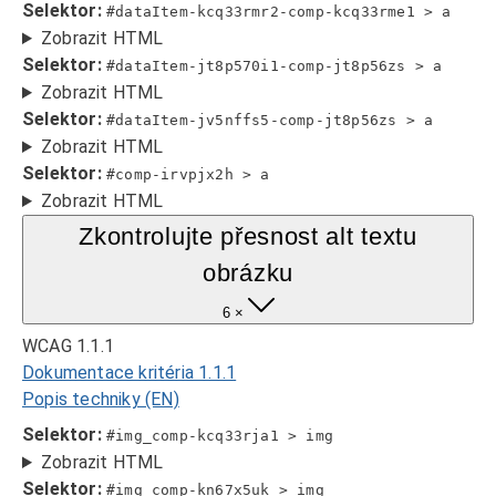
Selektor:
#dataItem-kcq33rmr2-comp-kcq33rme1 > a
Zobrazit HTML
Selektor:
#dataItem-jt8p570i1-comp-jt8p56zs > a
Zobrazit HTML
Selektor:
#dataItem-jv5nffs5-comp-jt8p56zs > a
Zobrazit HTML
Selektor:
#comp-irvpjx2h > a
Zobrazit HTML
Zkontrolujte přesnost alt textu
obrázku
6 ×
WCAG 1.1.1
Dokumentace kritéria 1.1.1
Popis techniky (EN)
Selektor:
#img_comp-kcq33rja1 > img
Zobrazit HTML
Selektor:
#img_comp-kn67x5uk > img