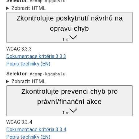
Selektor:
#comp-kgqabslu
Zobrazit HTML
Zkontrolujte poskytnutí návrhů na
opravu chyb
1 ×
WCAG 3.3.3
Dokumentace kritéria 3.3.3
Popis techniky (EN)
Selektor:
#comp-kgqabslu
Zobrazit HTML
Zkontrolujte prevenci chyb pro
právní/finanční akce
1 ×
WCAG 3.3.4
Dokumentace kritéria 3.3.4
Popis techniky (EN)