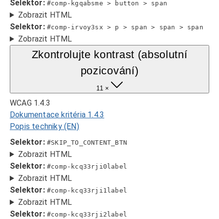
Selektor:
#comp-kgqabsme > button > span
Zobrazit HTML
Selektor:
#comp-irvoy3sx > p > span > span > span
Zobrazit HTML
Zkontrolujte kontrast (absolutní
pozicování)
11 ×
WCAG 1.4.3
Dokumentace kritéria 1.4.3
Popis techniky (EN)
Selektor:
#SKIP_TO_CONTENT_BTN
Zobrazit HTML
Selektor:
#comp-kcq33rji0label
Zobrazit HTML
Selektor:
#comp-kcq33rji1label
Zobrazit HTML
Selektor:
#comp-kcq33rji2label