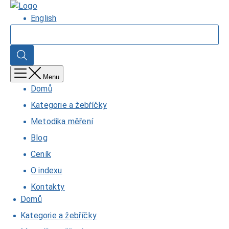
Přejít
Domů
k
English
hlavnímu
Hledat
obsahu
Hledat
Menu
Domů
Kategorie a žebříčky
Metodika měření
Blog
Ceník
O indexu
Kontakty
Domů
Kategorie a žebříčky