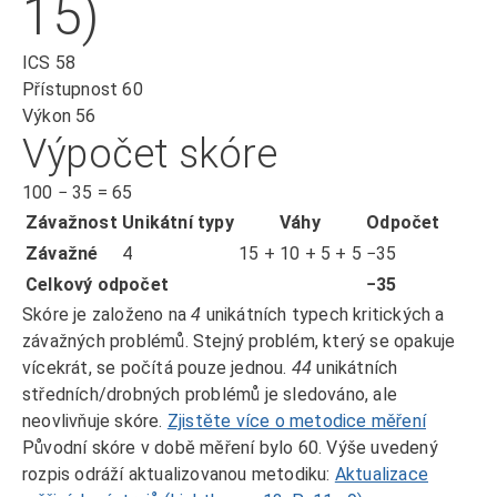
15)
ICS
58
Přístupnost
60
Výkon
56
Výpočet skóre
100
−
35
=
65
Závažnost
Unikátní typy
Váhy
Odpočet
Závažné
4
15 + 10 + 5 + 5
−35
Celkový odpočet
−35
Skóre je založeno na
unikátních typech kritických a
4
závažných problémů. Stejný problém, který se opakuje
vícekrát, se počítá pouze jednou.
unikátních
44
středních/drobných problémů je sledováno, ale
neovlivňuje skóre.
Zjistěte více o metodice měření
Původní skóre v době měření bylo 60. Výše uvedený
rozpis odráží aktualizovanou metodiku:
Aktualizace