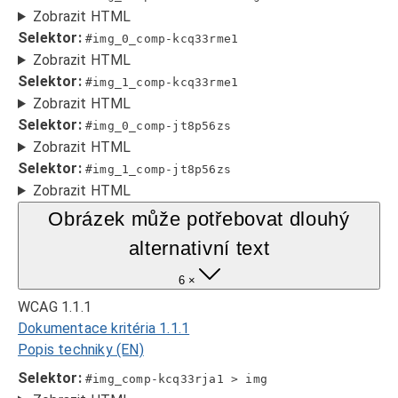
Zobrazit HTML
Selektor:
#img_0_comp-kcq33rme1
Zobrazit HTML
Selektor:
#img_1_comp-kcq33rme1
Zobrazit HTML
Selektor:
#img_0_comp-jt8p56zs
Zobrazit HTML
Selektor:
#img_1_comp-jt8p56zs
Zobrazit HTML
Obrázek může potřebovat dlouhý
alternativní text
6 ×
WCAG 1.1.1
Dokumentace kritéria 1.1.1
Popis techniky (EN)
Selektor:
#img_comp-kcq33rja1 > img