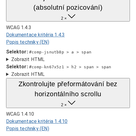
(absolutní pozicování)
2 ×
WCAG 1.4.3
Dokumentace kritéria 1.4.3
Popis techniky (EN)
Selektor:
#comp-jsnutb8p > a > span
Zobrazit HTML
Selektor:
#comp-kn67x5z1 > h2 > span > span
Zobrazit HTML
Zkontrolujte přeformátování bez
horizontálního scrollu
2 ×
WCAG 1.4.10
Dokumentace kritéria 1.4.10
Popis techniky (EN)