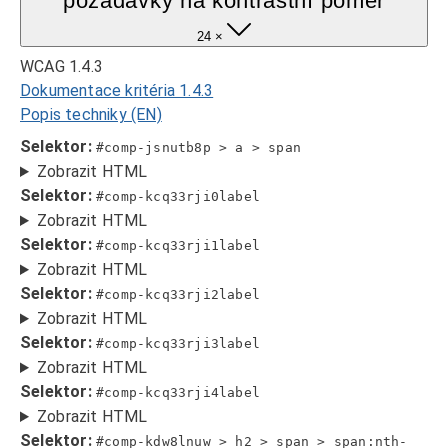
požadavky na kontrastní poměr
24 ×
WCAG 1.4.3
Dokumentace kritéria 1.4.3
Popis techniky (EN)
Selektor:
#comp-jsnutb8p > a > span
Zobrazit HTML
Selektor:
#comp-kcq33rji0label
Zobrazit HTML
Selektor:
#comp-kcq33rji1label
Zobrazit HTML
Selektor:
#comp-kcq33rji2label
Zobrazit HTML
Selektor:
#comp-kcq33rji3label
Zobrazit HTML
Selektor:
#comp-kcq33rji4label
Zobrazit HTML
Selektor:
#comp-kdw8lnuw > h2 > span > span:nth-