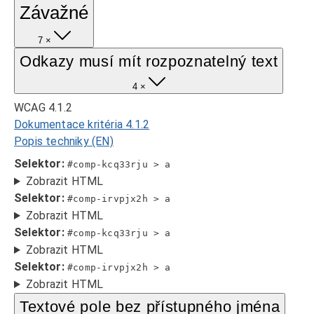
Závažné
7 ×
Odkazy musí mít rozpoznatelný text
4 ×
WCAG 4.1.2
Dokumentace kritéria 4.1.2
Popis techniky (EN)
Selektor:
#comp-kcq33rju > a
Zobrazit HTML
Selektor:
#comp-irvpjx2h > a
Zobrazit HTML
Selektor:
#comp-kcq33rju > a
Zobrazit HTML
Selektor:
#comp-irvpjx2h > a
Zobrazit HTML
Textové pole bez přístupného jména