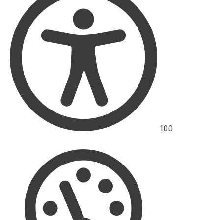
přístupnosti
100
Hodnocení
výkonu