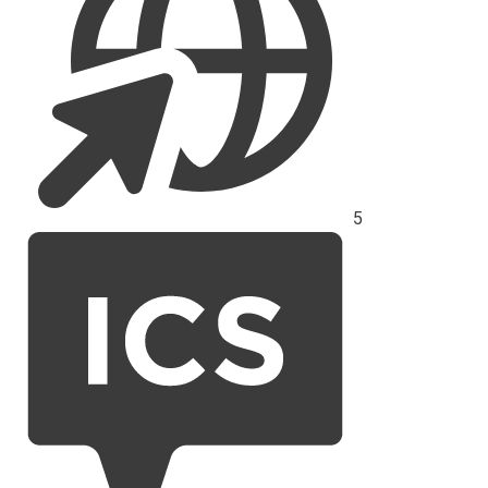
5
Průměrné
hodnocení
ICS