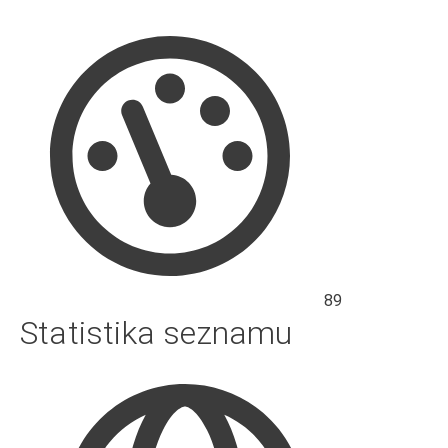
Hodnocení
výkonu
89
Statistika seznamu
webů