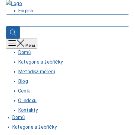
Přejít
Domů
k
English
hlavnímu
Hledat
obsahu
Hledat
Menu
Domů
Kategorie a žebříčky
Metodika měření
Blog
Ceník
O indexu
Kontakty
Domů
Kategorie a žebříčky