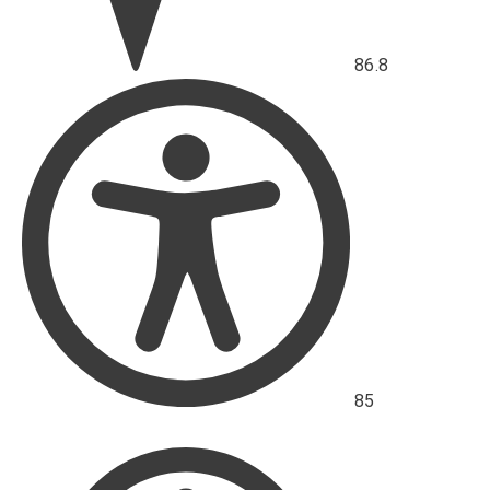
86.8
Průměrné
hodnocení
přístupnosti
85
Průměrné
hodnocení
výkonu