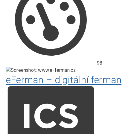
98
eFerman – digitální ferman
Hodnocení
ICS