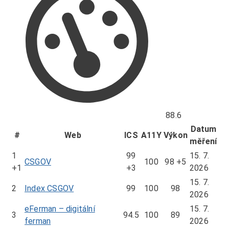
88.6
Datum
#
Web
ICS
A11Y
Výkon
měření
1
99
15. 7.
CSGOV
100
98
+5
+1
+3
2026
15. 7.
2
Index CSGOV
99
100
98
2026
eFerman – digitální
15. 7.
3
94.5
100
89
ferman
2026