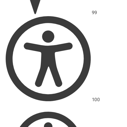
99
Skóre
přístupnosti
100
Hodnocení
výkonu