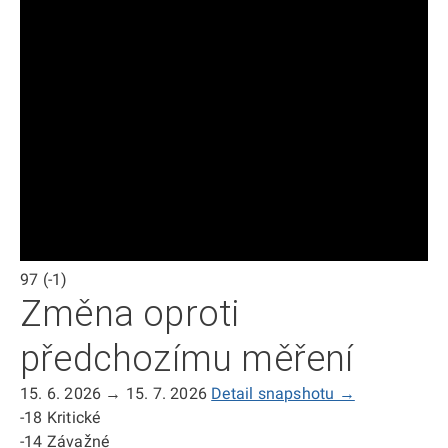
97
(-1)
Změna oproti
předchozímu měření
15. 6. 2026 → 15. 7. 2026
Detail snapshotu →
-18
Kritické
-14
Závažné