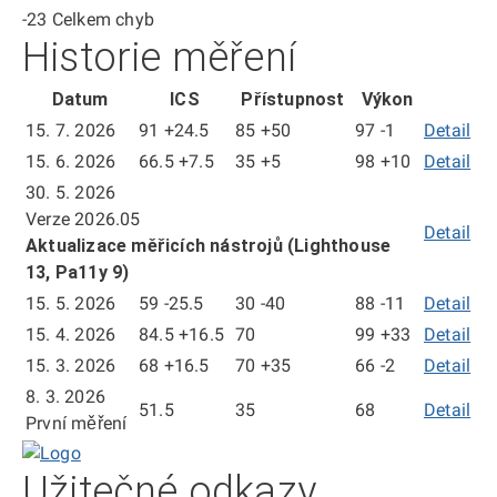
-23
Celkem chyb
Historie měření
Datum
ICS
Přístupnost
Výkon
15. 7. 2026
91
+24.5
85
+50
97
-1
Detail
mě
ze
15. 6. 2026
66.5
+7.5
35
+5
98
+10
Detail
mě
dn
ze
30. 5. 2026
15.
dn
Verze 2026.05
Detail
7.
15.
Aktualizace měřicích nástrojů (Lighthouse
20
6.
13, Pa11y 9)
20
15. 5. 2026
59
-25.5
30
-40
88
-11
Detail
mě
ze
15. 4. 2026
84.5
+16.5
70
99
+33
Detail
mě
dn
ze
15. 3. 2026
68
+16.5
70
+35
66
-2
Detail
mě
15.
dn
ze
8. 3. 2026
51.5
35
68
Detail
5.
mě
15.
dn
První měření
20
ze
4.
15.
Domů
dn
20
3.
Užitečné odkazy
8.