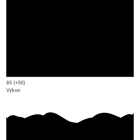
85
(+50)
Výkon