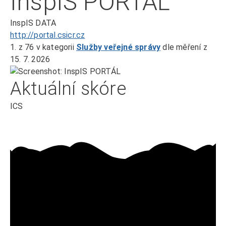
InspIS PORTÁL
InspIS DATA
http://portal.csicr.cz
1.
z 76
v kategorii
Služby veřejné správy
dle měření z
15. 7. 2026
Aktuální skóre
ICS