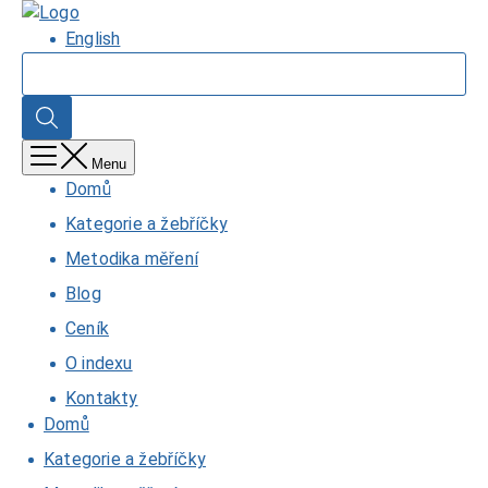
Přejít
Domů
k
English
hlavnímu
Hledat
obsahu
Hledat
Menu
Domů
Kategorie a žebříčky
Metodika měření
Blog
Ceník
O indexu
Kontakty
Domů
Kategorie a žebříčky