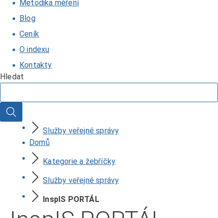
Metodika měření
Blog
Ceník
O indexu
Kontakty
Hledat
Hledat
Služby veřejné správy
Domů
Kategorie a žebříčky
Služby veřejné správy
InspIS PORTÁL