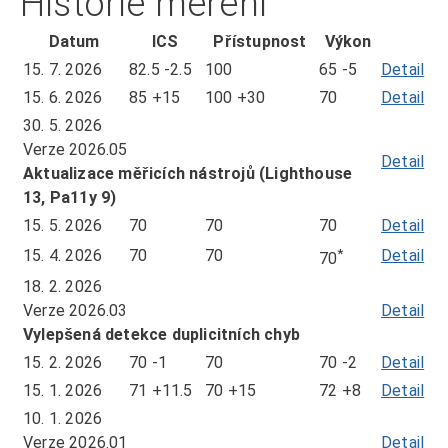
Historie měření
Datum
ICS
Přístupnost
Výkon
15. 7. 2026
82.5
-2.5
100
65
-5
Detail
mě
ze
15. 6. 2026
85
+15
100
+30
70
Detail
mě
dn
ze
30. 5. 2026
15.
dn
Verze 2026.05
Detail
7.
15.
Aktualizace měřicích nástrojů (Lighthouse
20
6.
13, Pa11y 9)
20
15. 5. 2026
70
70
70
Detail
mě
ze
last
15. 4. 2026
70
70
*
Detail
mě
70
dn
known
ze
18. 2. 2026
15.
value,
dn
Verze 2026.03
Detail
5.
not
15.
Vylepšená detekce duplicitních chyb
20
measured
4.
15. 2. 2026
70
-1
70
70
-2
Detail
mě
this
20
ze
15. 1. 2026
71
+11.5
70
+15
72
+8
Detail
mě
period
dn
ze
10. 1. 2026
15.
dn
Verze 2026.01
Detail