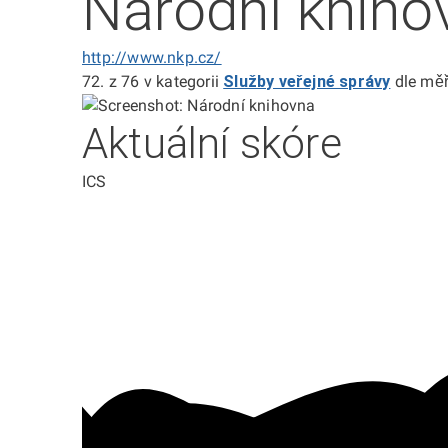
Národní kniho
http://www.nkp.cz/
72.
z 76
v kategorii
Služby veřejné správy
dle měř
Aktuální skóre
ICS