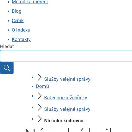
Metodika měření
Blog
Ceník
O indexu
Kontakty
Hledat
Hledat
Služby veřejné správy
Domů
Kategorie a žebříčky
Služby veřejné správy
Národní knihovna