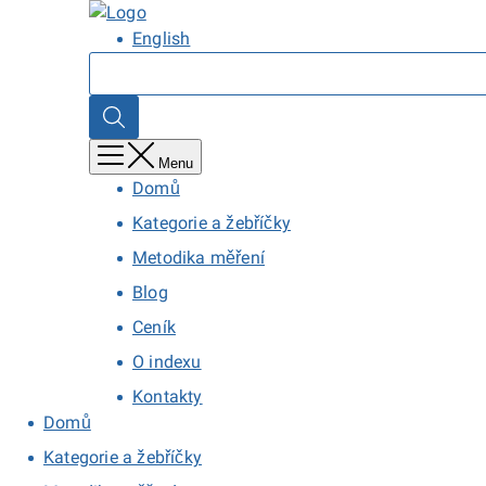
Přejít
Domů
k
English
hlavnímu
Hledat
obsahu
Hledat
Menu
Domů
Kategorie a žebříčky
Metodika měření
Blog
Ceník
O indexu
Kontakty
Domů
Kategorie a žebříčky