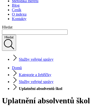
Metodika měření
Blog
Ceník
O indexu
Kontakty
Hledat
Hledat
Služby veřejné správy
Domů
Kategorie a žebříčky
Služby veřejné správy
Uplatnění absolventů škol
Uplatnění absolventů škol