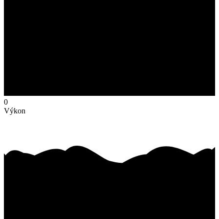
0
Výkon