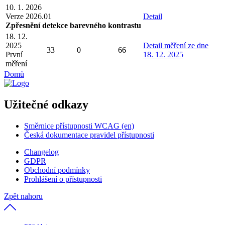
10. 1. 2026
Verze 2026.01
Detail
Zpřesnění detekce barevného kontrastu
18. 12.
2025
Detail
měření ze dne
33
0
66
První
18. 12. 2025
měření
Domů
Užitečné odkazy
Směrnice přístupnosti WCAG (en)
Česká dokumentace pravidel přístupnosti
Changelog
GDPR
Obchodní podmínky
Prohlášení o přístupnosti
Zpět nahoru