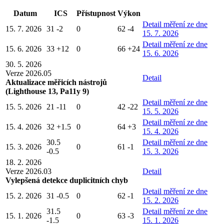
Datum
ICS
Přístupnost
Výkon
Detail
měření ze dne
15. 7. 2026
31
-2
0
62
-4
15. 7. 2026
Detail
měření ze dne
15. 6. 2026
33
+12
0
66
+24
15. 6. 2026
30. 5. 2026
Verze 2026.05
Detail
Aktualizace měřicích nástrojů
(Lighthouse 13, Pa11y 9)
Detail
měření ze dne
15. 5. 2026
21
-11
0
42
-22
15. 5. 2026
Detail
měření ze dne
15. 4. 2026
32
+1.5
0
64
+3
15. 4. 2026
30.5
Detail
měření ze dne
15. 3. 2026
0
61
-1
-0.5
15. 3. 2026
18. 2. 2026
Verze 2026.03
Detail
Vylepšená detekce duplicitních chyb
Detail
měření ze dne
15. 2. 2026
31
-0.5
0
62
-1
15. 2. 2026
31.5
Detail
měření ze dne
15. 1. 2026
0
63
-3
-1.5
15. 1. 2026