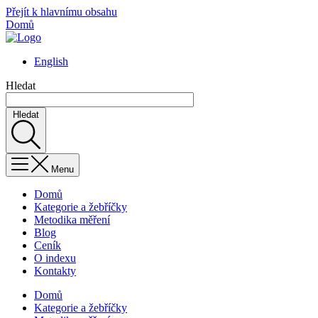
Přejít k hlavnímu obsahu
Domů
English
Hledat
Hledat
Menu
Domů
Kategorie a žebříčky
Metodika měření
Blog
Ceník
O indexu
Kontakty
Domů
Kategorie a žebříčky