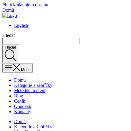
Přejít k hlavnímu obsahu
Domů
English
Hledat
Hledat
Menu
Domů
Kategorie a žebříčky
Metodika měření
Blog
Ceník
O indexu
Kontakty
Domů
Kategorie a žebříčky