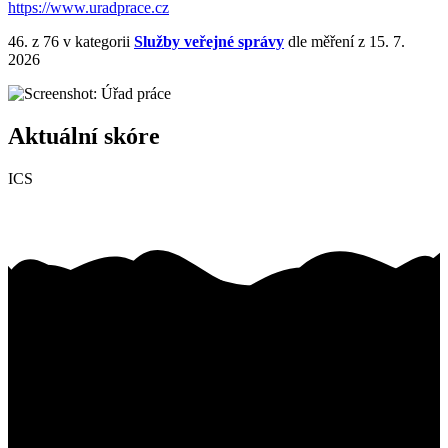
https://www.uradprace.cz
46.
z 76
v kategorii
Služby veřejné správy
dle měření z 15. 7.
2026
Aktuální skóre
ICS