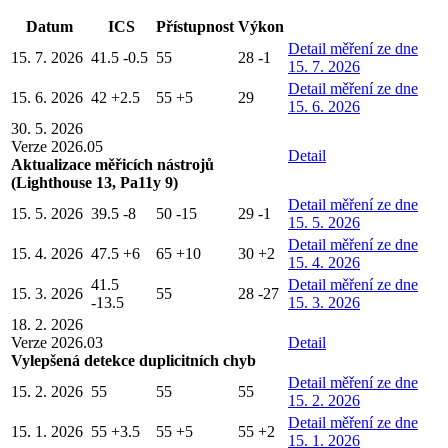
Datum
ICS
Přístupnost
Výkon
Detail
měření ze dne
15. 7. 2026
41.5
-0.5
55
28
-1
15. 7. 2026
Detail
měření ze dne
15. 6. 2026
42
+2.5
55
+5
29
15. 6. 2026
30. 5. 2026
Verze 2026.05
Detail
Aktualizace měřicích nástrojů
(Lighthouse 13, Pa11y 9)
Detail
měření ze dne
15. 5. 2026
39.5
-8
50
-15
29
-1
15. 5. 2026
Detail
měření ze dne
15. 4. 2026
47.5
+6
65
+10
30
+2
15. 4. 2026
41.5
Detail
měření ze dne
15. 3. 2026
55
28
-27
-13.5
15. 3. 2026
18. 2. 2026
Verze 2026.03
Detail
Vylepšená detekce duplicitních chyb
Detail
měření ze dne
15. 2. 2026
55
55
55
15. 2. 2026
Detail
měření ze dne
15. 1. 2026
55
+3.5
55
+5
55
+2
15. 1. 2026