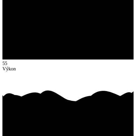
55
Výkon