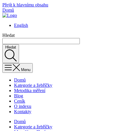
Přejít k hlavnímu obsahu
Domů
English
Hledat
Hledat
Menu
Domů
Kategorie a žebříčky
Metodika měření
Blog
Ceník
O indexu
Kontakty
Domů
Kategorie a žebříčky