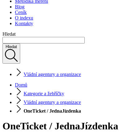
Metodika měření
Blog
Ceník
O indexu
Kontakty
Hledat
Hledat
Vládní agentury a organizace
Domů
Kategorie a žebříčky
Vládní agentury a organizace
OneTicket / JednaJízdenka
OneTicket / JednaJízdenka