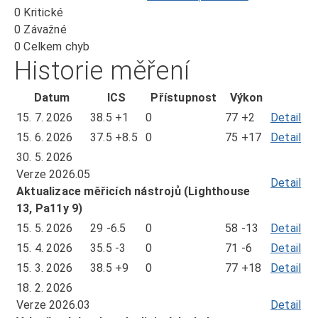
0
Kritické
0
Závažné
0
Celkem chyb
Historie měření
Datum
ICS
Přístupnost
Výkon
15. 7. 2026
38.5
+1
0
77
+2
Detail
mě
ze
15. 6. 2026
37.5
+8.5
0
75
+17
Detail
mě
dn
ze
30. 5. 2026
15.
dn
Verze 2026.05
Detail
7.
15.
Aktualizace měřicích nástrojů (Lighthouse
20
6.
13, Pa11y 9)
20
15. 5. 2026
29
-6.5
0
58
-13
Detail
mě
ze
15. 4. 2026
35.5
-3
0
71
-6
Detail
mě
dn
ze
15. 3. 2026
38.5
+9
0
77
+18
Detail
mě
15.
dn
ze
18. 2. 2026
5.
15.
dn
Verze 2026.03
Detail
20
4.