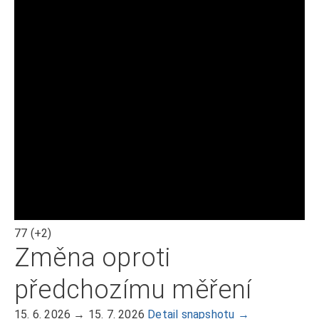
77
(+2)
Změna oproti
předchozímu měření
15. 6. 2026 → 15. 7. 2026
Detail snapshotu →