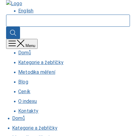
Přejít
Domů
k
English
hlavnímu
Hledat
obsahu
Hledat
Menu
Domů
Kategorie a žebříčky
Metodika měření
Blog
Ceník
O indexu
Kontakty
Domů
Kategorie a žebříčky