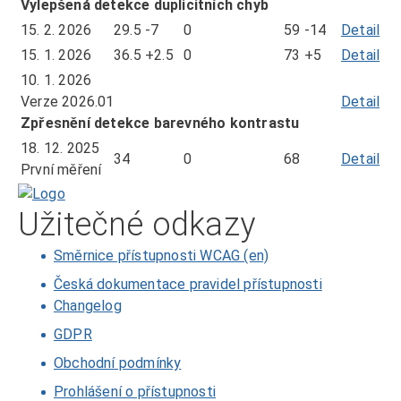
15.
Vylepšená detekce duplicitních chyb
20
3.
15. 2. 2026
29.5
-7
0
59
-14
Detail
mě
20
ze
15. 1. 2026
36.5
+2.5
0
73
+5
Detail
mě
dn
ze
10. 1. 2026
15.
dn
Verze 2026.01
Detail
2.
15.
Zpřesnění detekce barevného kontrastu
20
1.
18. 12. 2025
34
0
68
Detail
mě
20
První měření
ze
Domů
dn
Užitečné odkazy
18.
12.
Směrnice přístupnosti WCAG (en)
20
Česká dokumentace pravidel přístupnosti
Changelog
GDPR
Obchodní podmínky
Prohlášení o přístupnosti