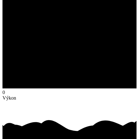
0
Výkon