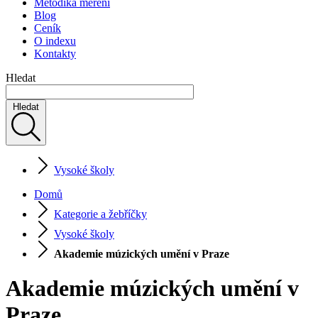
Metodika měření
Blog
Ceník
O indexu
Kontakty
Hledat
Hledat
Vysoké školy
Domů
Kategorie a žebříčky
Vysoké školy
Akademie múzických umění v Praze
Akademie múzických umění v
Praze