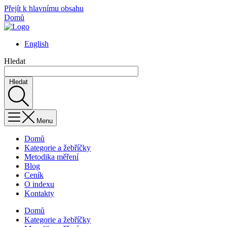
Přejít k hlavnímu obsahu
Domů
English
Hledat
Hledat
Menu
Domů
Kategorie a žebříčky
Metodika měření
Blog
Ceník
O indexu
Kontakty
Domů
Kategorie a žebříčky