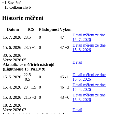
+1
Závažné
+13
Celkem chyb
Historie měření
Datum
ICS
Přístupnost
Výkon
Detail
měření ze dne
15. 7. 2026
23.5
0
47
15. 7. 2026
Detail
měření ze dne
15. 6. 2026
23.5
+1
0
47
+2
15. 6. 2026
30. 5. 2026
Verze 2026.05
Detail
Aktualizace měřicích nástrojů
(Lighthouse 13, Pa11y 9)
22.5
Detail
měření ze dne
15. 5. 2026
0
45
-1
-0.5
15. 5. 2026
Detail
měření ze dne
15. 4. 2026
23
+1.5
0
46
+3
15. 4. 2026
Detail
měření ze dne
15. 3. 2026
21.5
+3
0
43
+6
15. 3. 2026
18. 2. 2026
Verze 2026.03
Detail