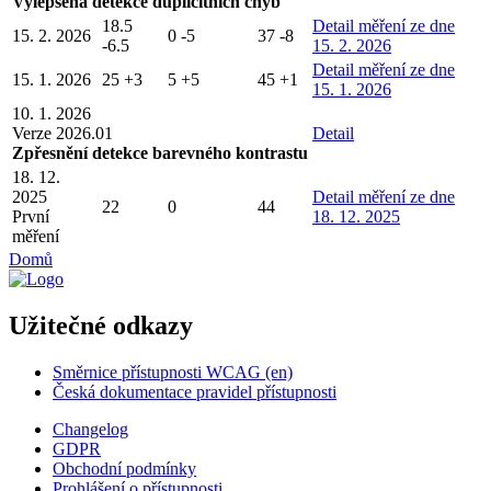
Vylepšená detekce duplicitních chyb
18.5
Detail
měření ze dne
15. 2. 2026
0
-5
37
-8
-6.5
15. 2. 2026
Detail
měření ze dne
15. 1. 2026
25
+3
5
+5
45
+1
15. 1. 2026
10. 1. 2026
Verze 2026.01
Detail
Zpřesnění detekce barevného kontrastu
18. 12.
2025
Detail
měření ze dne
22
0
44
První
18. 12. 2025
měření
Domů
Užitečné odkazy
Směrnice přístupnosti WCAG (en)
Česká dokumentace pravidel přístupnosti
Changelog
GDPR
Obchodní podmínky
Prohlášení o přístupnosti