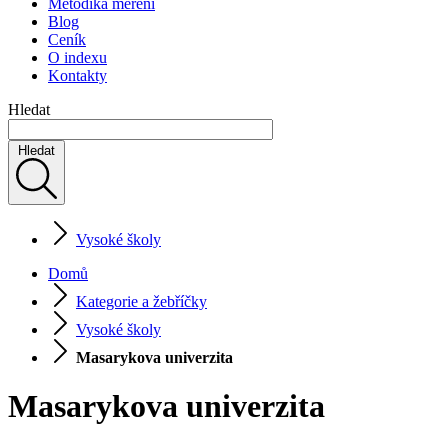
Metodika měření
Blog
Ceník
O indexu
Kontakty
Hledat
Hledat
Vysoké školy
Domů
Kategorie a žebříčky
Vysoké školy
Masarykova univerzita
Masarykova univerzita