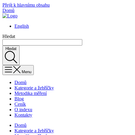
Přejít k hlavnímu obsahu
Domů
English
Hledat
Hledat
Menu
Domů
Kategorie a žebříčky
Metodika měření
Blog
Ceník
O indexu
Kontakty
Domů
Kategorie a žebříčky