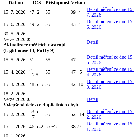
Datum
ICS
Přístupnost
Výkon
Detail
měření ze dne 15.
15. 7. 2026
47
-2
55
39
-4
7. 2026
Detail
měření ze dne 15.
15. 6. 2026
49
-2
55
43
-4
6. 2026
30. 5. 2026
Verze 2026.05
Detail
Aktualizace měřicích nástrojů
(Lighthouse 13, Pa11y 9)
Detail
měření ze dne 15.
15. 5. 2026
51
55
47
5. 2026
51
Detail
měření ze dne 15.
15. 4. 2026
55
47
+5
+2.5
4. 2026
Detail
měření ze dne 15.
15. 3. 2026
48.5
-5
55
42
-10
3. 2026
18. 2. 2026
Verze 2026.03
Detail
Vylepšená detekce duplicitních chyb
53.5
Detail
měření ze dne 15.
15. 2. 2026
55
52
+14
+7
2. 2026
Detail
měření ze dne 15.
15. 1. 2026
46.5
-2
55
+5
38
-9
1. 2026
10. 1. 2026