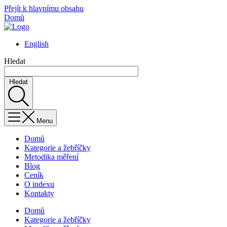
Přejít k hlavnímu obsahu
Domů
English
Hledat
Hledat
Menu
Domů
Kategorie a žebříčky
Metodika měření
Blog
Ceník
O indexu
Kontakty
Domů
Kategorie a žebříčky