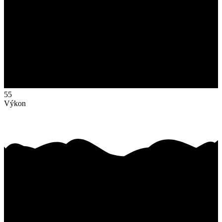
55
Výkon