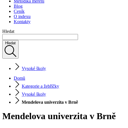
Metodika měření
Blog
Ceník
O indexu
Kontakty
Hledat
Hledat
Vysoké školy
Domů
Kategorie a žebříčky
Vysoké školy
Mendelova univerzita v Brně
Mendelova univerzita v Brně