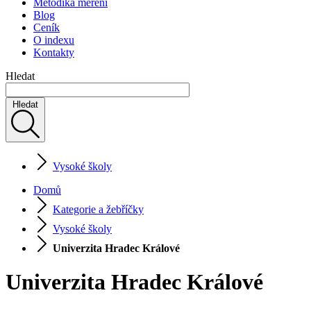
Metodika měření
Blog
Ceník
O indexu
Kontakty
Hledat
Hledat
Vysoké školy
Domů
Kategorie a žebříčky
Vysoké školy
Univerzita Hradec Králové
Univerzita Hradec Králové