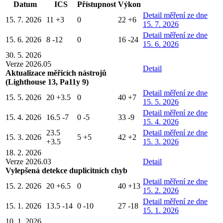
Datum
ICS
Přístupnost
Výkon
Detail
měření ze dne
15. 7. 2026
11
+3
0
22
+6
15. 7. 2026
Detail
měření ze dne
15. 6. 2026
8
-12
0
16
-24
15. 6. 2026
30. 5. 2026
Verze 2026.05
Detail
Aktualizace měřicích nástrojů
(Lighthouse 13, Pa11y 9)
Detail
měření ze dne
15. 5. 2026
20
+3.5
0
40
+7
15. 5. 2026
Detail
měření ze dne
15. 4. 2026
16.5
-7
0
-5
33
-9
15. 4. 2026
23.5
Detail
měření ze dne
15. 3. 2026
5
+5
42
+2
+3.5
15. 3. 2026
18. 2. 2026
Verze 2026.03
Detail
Vylepšená detekce duplicitních chyb
Detail
měření ze dne
15. 2. 2026
20
+6.5
0
40
+13
15. 2. 2026
Detail
měření ze dne
15. 1. 2026
13.5
-14
0
-10
27
-18
15. 1. 2026
10. 1. 2026