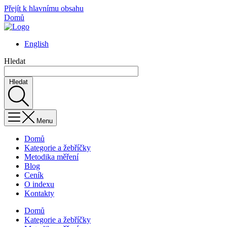
Přejít k hlavnímu obsahu
Domů
English
Hledat
Hledat
Menu
Domů
Kategorie a žebříčky
Metodika měření
Blog
Ceník
O indexu
Kontakty
Domů
Kategorie a žebříčky