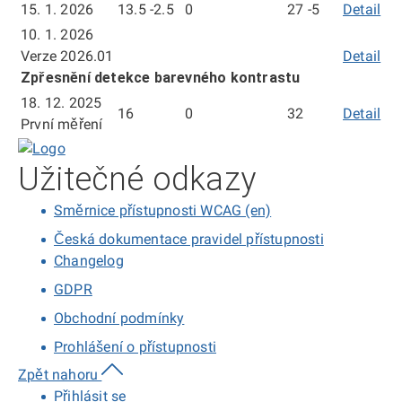
ze
15. 1. 2026
13.5
-2.5
0
27
-5
Detail
mě
dn
ze
10. 1. 2026
15.
dn
Verze 2026.01
Detail
2.
15.
Zpřesnění detekce barevného kontrastu
20
1.
18. 12. 2025
16
0
32
Detail
mě
20
První měření
ze
Domů
dn
Užitečné odkazy
18.
12.
Směrnice přístupnosti WCAG (en)
20
Česká dokumentace pravidel přístupnosti
Changelog
GDPR
Obchodní podmínky
Prohlášení o přístupnosti
Zpět nahoru
Přihlásit se