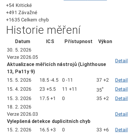
+54
Kritické
+491
Závažné
+1635
Celkem chyb
Historie měření
Datum
ICS
Přístupnost
Výkon
30. 5. 2026
Verze 2026.05
Detail
Aktualizace měřicích nástrojů (Lighthouse
13, Pa11y 9)
15. 5. 2026
18.5
-4.5
0
-11
37
+2
Detail
mě
ze
last
15. 4. 2026
23
+5.5
11
+11
*
Detail
mě
35
dn
known
ze
15. 3. 2026
17.5
+1
0
35
+2
Detail
mě
15.
value,
dn
ze
18. 2. 2026
5.
not
15.
dn
Verze 2026.03
Detail
20
measured
4.
15.
Vylepšená detekce duplicitních chyb
this
20
3.
15. 2. 2026
16.5
+3
0
33
+6
Detail
mě
period
20