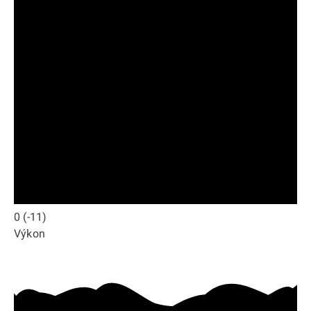
0
(-11)
Výkon