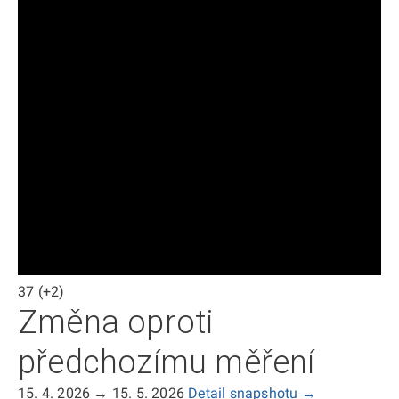
37
(+2)
Změna oproti
předchozímu měření
15. 4. 2026 → 15. 5. 2026
Detail snapshotu →