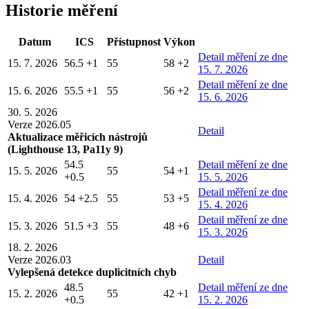
Historie měření
Datum
ICS
Přístupnost
Výkon
Detail
měření ze dne
15. 7. 2026
56.5
+1
55
58
+2
15. 7. 2026
Detail
měření ze dne
15. 6. 2026
55.5
+1
55
56
+2
15. 6. 2026
30. 5. 2026
Verze 2026.05
Detail
Aktualizace měřicích nástrojů
(Lighthouse 13, Pa11y 9)
54.5
Detail
měření ze dne
15. 5. 2026
55
54
+1
+0.5
15. 5. 2026
Detail
měření ze dne
15. 4. 2026
54
+2.5
55
53
+5
15. 4. 2026
Detail
měření ze dne
15. 3. 2026
51.5
+3
55
48
+6
15. 3. 2026
18. 2. 2026
Verze 2026.03
Detail
Vylepšená detekce duplicitních chyb
48.5
Detail
měření ze dne
15. 2. 2026
55
42
+1
+0.5
15. 2. 2026