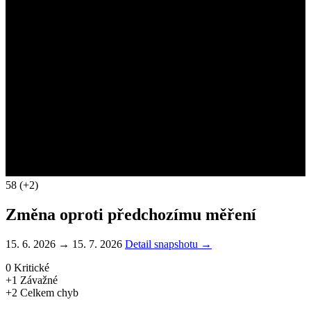
58
(+2)
Změna oproti předchozímu měření
15. 6. 2026 → 15. 7. 2026
Detail snapshotu →
0
Kritické
+1
Závažné
+2
Celkem chyb