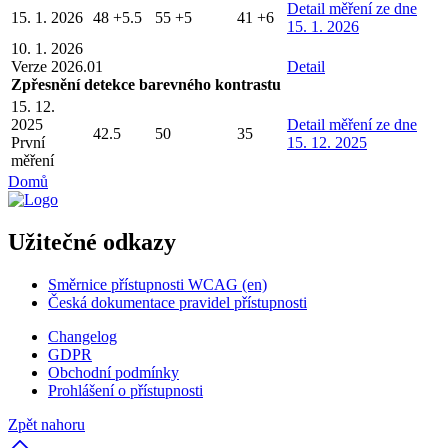
Detail
měření ze dne
15. 1. 2026
48
+5.5
55
+5
41
+6
15. 1. 2026
10. 1. 2026
Verze 2026.01
Detail
Zpřesnění detekce barevného kontrastu
15. 12.
2025
Detail
měření ze dne
42.5
50
35
První
15. 12. 2025
měření
Domů
Užitečné odkazy
Směrnice přístupnosti WCAG (en)
Česká dokumentace pravidel přístupnosti
Changelog
GDPR
Obchodní podmínky
Prohlášení o přístupnosti
Zpět nahoru