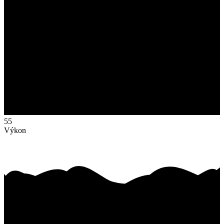
55
Výkon