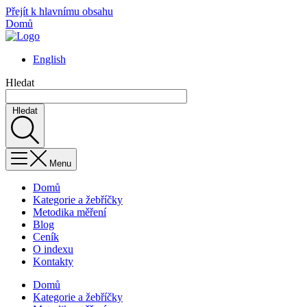
Přejít k hlavnímu obsahu
Domů
English
Hledat
Hledat
Menu
Domů
Kategorie a žebříčky
Metodika měření
Blog
Ceník
O indexu
Kontakty
Domů
Kategorie a žebříčky