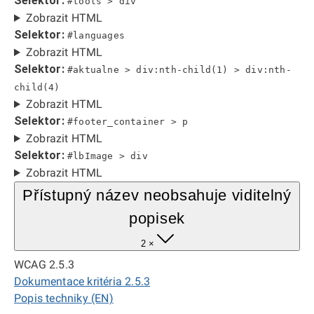
Selektor:
#tools > div
Zobrazit HTML
Selektor:
#languages
Zobrazit HTML
Selektor:
#aktualne > div:nth-child(1) > div:nth-
child(4)
Zobrazit HTML
Selektor:
#footer_container > p
Zobrazit HTML
Selektor:
#lbImage > div
Zobrazit HTML
Přístupný název neobsahuje viditelný
popisek
2 ×
WCAG 2.5.3
Dokumentace kritéria 2.5.3
Popis techniky (EN)