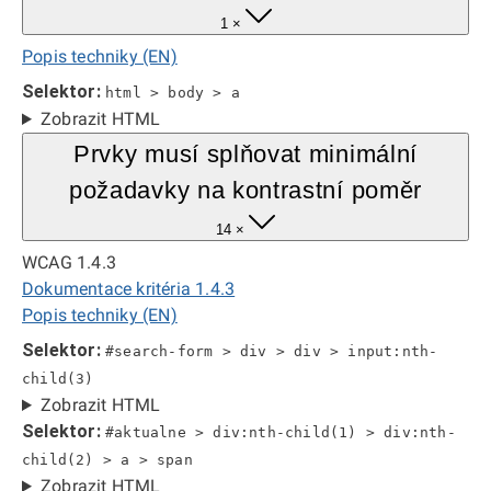
1 ×
Popis techniky (EN)
Selektor:
html > body > a
Zobrazit HTML
Prvky musí splňovat minimální
požadavky na kontrastní poměr
14 ×
WCAG 1.4.3
Dokumentace kritéria 1.4.3
Popis techniky (EN)
Selektor:
#search-form > div > div > input:nth-
child(3)
Zobrazit HTML
Selektor:
#aktualne > div:nth-child(1) > div:nth-
child(2) > a > span
Zobrazit HTML