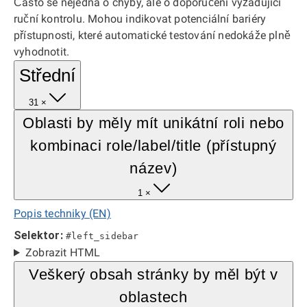
Často se nejedná o chyby, ale o doporučení vyžadující
ruční kontrolu. Mohou indikovat potenciální bariéry
přístupnosti, které automatické testování nedokáže plně
vyhodnotit.
Střední
31 ×
Oblasti by měly mít unikátní roli nebo
kombinaci role/label/title (přístupný
název)
1 ×
Popis techniky (EN)
Selektor:
#left_sidebar
Zobrazit HTML
Veškerý obsah stránky by měl být v
oblastech