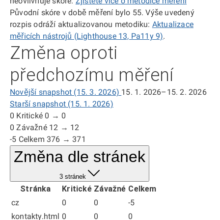
neovlivňuje skóre.
Zjistěte více o metodice měření
Původní skóre v době měření bylo 55. Výše uvedený
rozpis odráží aktualizovanou metodiku:
Aktualizace
měřicích nástrojů (Lighthouse 13, Pa11y 9)
.
Změna oproti
předchozímu měření
Novější snapshot (15. 3. 2026)
15. 1. 2026–15. 2. 2026
Starší snapshot (15. 1. 2026)
0
Kritické
0 → 0
0
Závažné
12 → 12
-5
Celkem
376 → 371
Změna dle stránek
3 stránek
Stránka
Kritické
Závažné
Celkem
cz
0
0
-5
kontakty.html
0
0
0