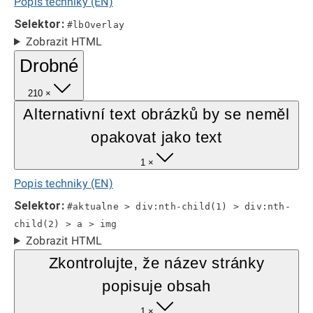
Popis techniky (EN)
Selektor:
#lbOverlay
Zobrazit HTML
Drobné
210 ×
Alternativní text obrázků by se neměl
opakovat jako text
1 ×
Popis techniky (EN)
Selektor:
#aktualne > div:nth-child(1) > div:nth-
child(2) > a > img
Zobrazit HTML
Zkontrolujte, že název stránky
popisuje obsah
1 ×