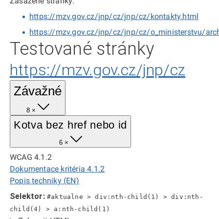
Zasažené stránky:
https://mzv.gov.cz/jnp/cz/jnp/cz/kontakty.html
https://mzv.gov.cz/jnp/cz/jnp/cz/o_ministerstvu/arc
Testované stránky
https://mzv.gov.cz/jnp/cz
Závažné
8 ×
Kotva bez href nebo id
6 ×
WCAG 4.1.2
Dokumentace kritéria 4.1.2
Popis techniky (EN)
Selektor:
#aktualne > div:nth-child(1) > div:nth-
child(4) > a:nth-child(1)