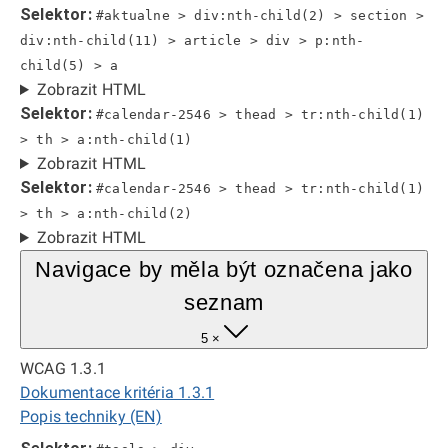
Selektor:
#aktualne > div:nth-child(2) > section >
div:nth-child(11) > article > div > p:nth-
child(5) > a
Zobrazit HTML
Selektor:
#calendar-2546 > thead > tr:nth-child(1)
> th > a:nth-child(1)
Zobrazit HTML
Selektor:
#calendar-2546 > thead > tr:nth-child(1)
> th > a:nth-child(2)
Zobrazit HTML
Navigace by měla být označena jako
seznam
5 ×
WCAG 1.3.1
Dokumentace kritéria 1.3.1
Popis techniky (EN)