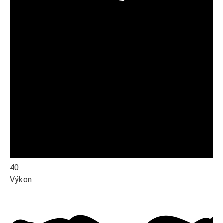
40
Výkon