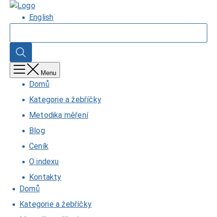
Přejít
Domů
k
English
hlavnímu
Hledat
obsahu
Hledat
Menu
Domů
Kategorie a žebříčky
Metodika měření
Blog
Ceník
O indexu
Kontakty
Domů
Kategorie a žebříčky