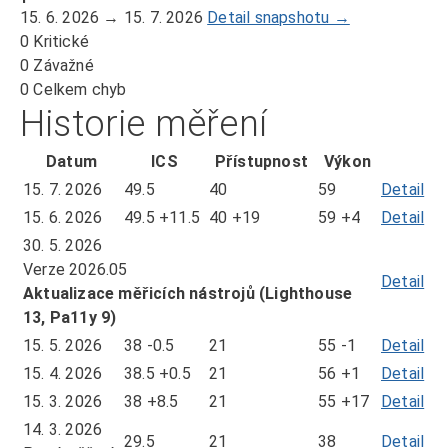
15. 6. 2026 → 15. 7. 2026
Detail snapshotu →
0
Kritické
0
Závažné
0
Celkem chyb
Historie měření
Datum
ICS
Přístupnost
Výkon
15. 7. 2026
49.5
40
59
Detail
mě
ze
15. 6. 2026
49.5
+11.5
40
+19
59
+4
Detail
mě
dn
ze
30. 5. 2026
15.
dn
Verze 2026.05
Detail
7.
15.
Aktualizace měřicích nástrojů (Lighthouse
20
6.
13, Pa11y 9)
20
15. 5. 2026
38
-0.5
21
55
-1
Detail
mě
ze
15. 4. 2026
38.5
+0.5
21
56
+1
Detail
mě
dn
ze
15. 3. 2026
38
+8.5
21
55
+17
Detail
mě
15.
dn
ze
14. 3. 2026
29.5
21
38
Detail
5.
mě
15.