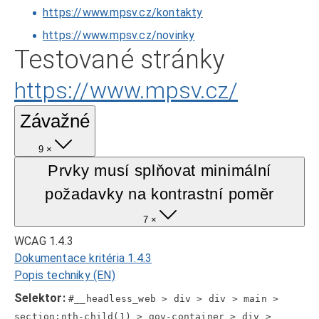
https://www.mpsv.cz/kontakty
https://www.mpsv.cz/novinky
Testované stránky
https://www.mpsv.cz/
Závažné
9 ×
Prvky musí splňovat minimální
požadavky na kontrastní poměr
7 ×
WCAG 1.4.3
Dokumentace kritéria 1.4.3
Popis techniky (EN)
Selektor:
#__headless_web > div > div > main >
section:nth-child(1) > gov-container > div >