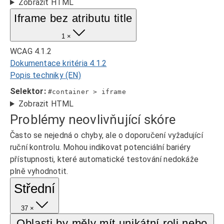
Zobrazit HTML
Iframe bez atributu title
1 ×
WCAG 4.1.2
Dokumentace kritéria 4.1.2
Popis techniky (EN)
Selektor:
#container > iframe
Zobrazit HTML
Problémy neovlivňující skóre
Často se nejedná o chyby, ale o doporučení vyžadující
ruční kontrolu. Mohou indikovat potenciální bariéry
přístupnosti, které automatické testování nedokáže
plně vyhodnotit.
Střední
37 ×
Oblasti by měly mít unikátní roli nebo