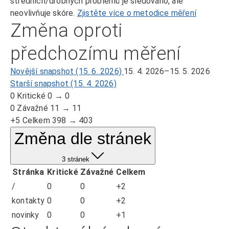
středních/drobných problémů je sledováno, ale
neovlivňuje skóre.
Zjistěte více o metodice měření
Změna oproti
předchozímu měření
Novější snapshot (15. 6. 2026)
15. 4. 2026–15. 5. 2026
Starší snapshot (15. 4. 2026)
0
Kritické
0 → 0
0
Závažné
11 → 11
+5
Celkem
398 → 403
Změna dle stránek
3 stránek
Stránka
Kritické
Závažné
Celkem
/
0
0
+2
kontakty
0
0
+2
novinky
0
0
+1