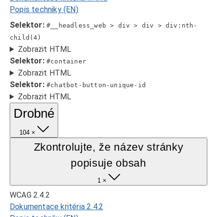
Popis techniky (EN)
Selektor:
#__headless_web > div > div > div:nth-
child(4)
Zobrazit HTML
Selektor:
#container
Zobrazit HTML
Selektor:
#chatbot-button-unique-id
Zobrazit HTML
Drobné
104 ×
Zkontrolujte, že název stránky
popisuje obsah
1 ×
WCAG 2.4.2
Dokumentace kritéria 2.4.2