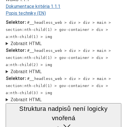
Dokumentace kritéria 1.1.1
Popis techniky (EN)
Selektor:
#__headless_web > div > div > main >
section:nth-child(1) > gov-container > div >
a:nth-child(1) > img
Zobrazit HTML
Selektor:
#__headless_web > div > div > main >
section:nth-child(1) > gov-container > div >
a:nth-child(2) > img
Zobrazit HTML
Selektor:
#__headless_web > div > div > main >
section:nth-child(1) > gov-container > div >
a:nth-child(3) > img
Zobrazit HTML
Struktura nadpisů není logicky
vnořená