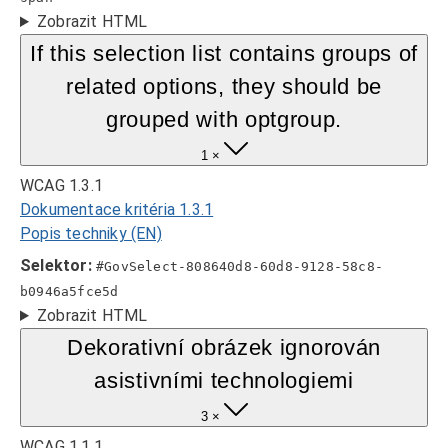
Zobrazit HTML
If this selection list contains groups of
related options, they should be
grouped with optgroup.
1 ×
WCAG 1.3.1
Dokumentace kritéria 1.3.1
Popis techniky (EN)
Selektor:
#GovSelect-808640d8-60d8-9128-58c8-
b0946a5fce5d
Zobrazit HTML
Dekorativní obrázek ignorován
asistivními technologiemi
3 ×
WCAG 1.1.1