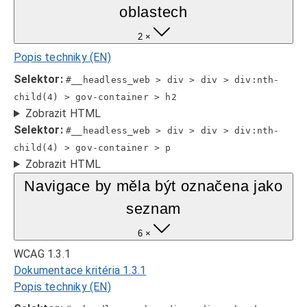
oblastech
2 ×
Popis techniky (EN)
Selektor:
#__headless_web > div > div > div:nth-
child(4) > gov-container > h2
Zobrazit HTML
Selektor:
#__headless_web > div > div > div:nth-
child(4) > gov-container > p
Zobrazit HTML
Navigace by měla být označena jako
seznam
6 ×
WCAG 1.3.1
Dokumentace kritéria 1.3.1
Popis techniky (EN)