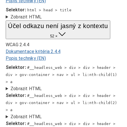
Popis techniky (EN)
Selektor:
html > head > title
Zobrazit HTML
Účel odkazu není jasný z kontextu
52 ×
WCAG 2.4.4
Dokumentace kritéria 2.4.4
Popis techniky (EN)
Selektor:
#__headless_web > div > div > header >
div > gov-container > nav > ul > li:nth-child(1)
> a
Zobrazit HTML
Selektor:
#__headless_web > div > div > header >
div > gov-container > nav > ul > li:nth-child(2)
> a
Zobrazit HTML
Selektor:
#__headless_web > div > div > header >