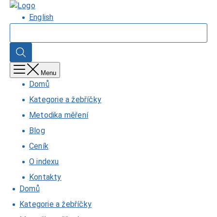
Přejít
Domů
k
English
hlavnímu
Hledat
obsahu
Hledat
Menu
Domů
Kategorie a žebříčky
Metodika měření
Blog
Ceník
O indexu
Kontakty
Domů
Kategorie a žebříčky