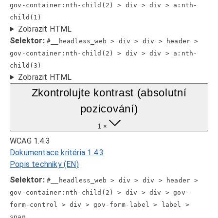
gov-container:nth-child(2) > div > div > a:nth-
child(1)
Zobrazit HTML
Selektor:
#__headless_web > div > div > header >
gov-container:nth-child(2) > div > div > a:nth-
child(3)
Zobrazit HTML
Zkontrolujte kontrast (absolutní
pozicování)
1 ×
WCAG 1.4.3
Dokumentace kritéria 1.4.3
Popis techniky (EN)
Selektor:
#__headless_web > div > div > header >
gov-container:nth-child(2) > div > div > gov-
form-control > div > gov-form-label > label >
span