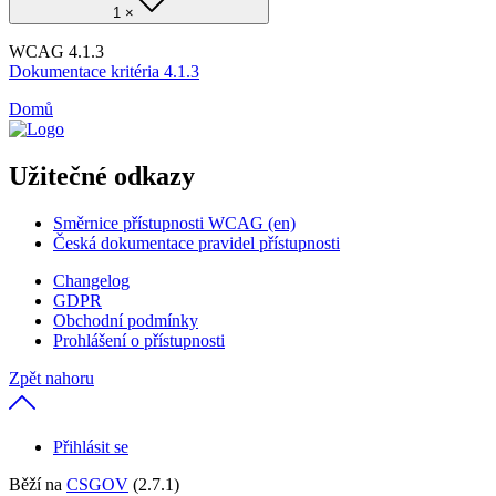
1 ×
WCAG 4.1.3
Dokumentace kritéria 4.1.3
Domů
Užitečné odkazy
Směrnice přístupnosti WCAG (en)
Česká dokumentace pravidel přístupnosti
Changelog
GDPR
Obchodní podmínky
Prohlášení o přístupnosti
Zpět nahoru
Přihlásit se
Běží na
CSGOV
(2.7.1)