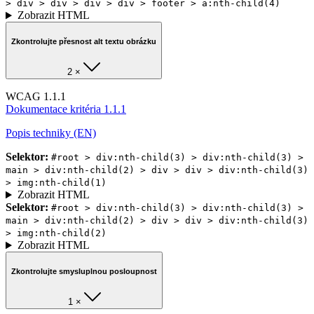
> div > div > div > div > footer > a:nth-child(4)
Zobrazit HTML
Zkontrolujte přesnost alt textu obrázku
2 ×
WCAG 1.1.1
Dokumentace kritéria 1.1.1
Popis techniky (EN)
Selektor:
#root > div:nth-child(3) > div:nth-child(3) >
main > div:nth-child(2) > div > div > div:nth-child(3)
> img:nth-child(1)
Zobrazit HTML
Selektor:
#root > div:nth-child(3) > div:nth-child(3) >
main > div:nth-child(2) > div > div > div:nth-child(3)
> img:nth-child(2)
Zobrazit HTML
Zkontrolujte smysluplnou posloupnost
1 ×