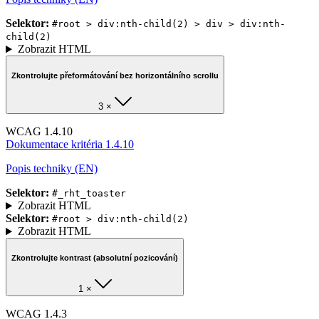
Selektor:
#root > div:nth-child(2) > div > div:nth-
child(2)
Zobrazit HTML
Zkontrolujte přeformátování bez horizontálního scrollu
3 ×
WCAG 1.4.10
Dokumentace kritéria 1.4.10
Popis techniky (EN)
Selektor:
#_rht_toaster
Zobrazit HTML
Selektor:
#root > div:nth-child(2)
Zobrazit HTML
Zkontrolujte kontrast (absolutní pozicování)
1 ×
WCAG 1.4.3