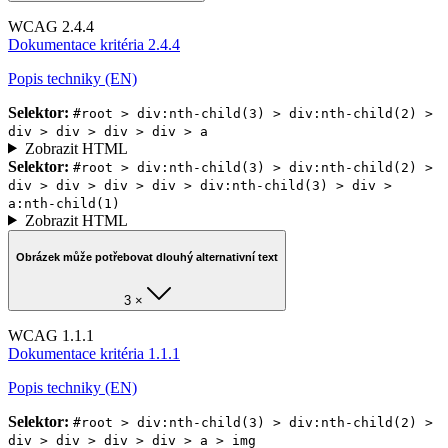
WCAG 2.4.4
Dokumentace kritéria 2.4.4
Popis techniky (EN)
Selektor:
#root > div:nth-child(3) > div:nth-child(2) >
div > div > div > div > a
Zobrazit HTML
Selektor:
#root > div:nth-child(3) > div:nth-child(2) >
div > div > div > div > div:nth-child(3) > div >
a:nth-child(1)
Zobrazit HTML
Obrázek může potřebovat dlouhý alternativní text
3 ×
WCAG 1.1.1
Dokumentace kritéria 1.1.1
Popis techniky (EN)
Selektor:
#root > div:nth-child(3) > div:nth-child(2) >
div > div > div > div > a > img