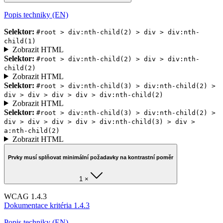
Popis techniky (EN)
Selektor:
#root > div:nth-child(2) > div > div:nth-
child(1)
Zobrazit HTML
Selektor:
#root > div:nth-child(2) > div > div:nth-
child(2)
Zobrazit HTML
Selektor:
#root > div:nth-child(3) > div:nth-child(2) >
div > div > div > div > div:nth-child(2)
Zobrazit HTML
Selektor:
#root > div:nth-child(3) > div:nth-child(2) >
div > div > div > div > div:nth-child(3) > div >
a:nth-child(2)
Zobrazit HTML
Prvky musí splňovat minimální požadavky na kontrastní poměr
1 ×
WCAG 1.4.3
Dokumentace kritéria 1.4.3
Popis techniky (EN)