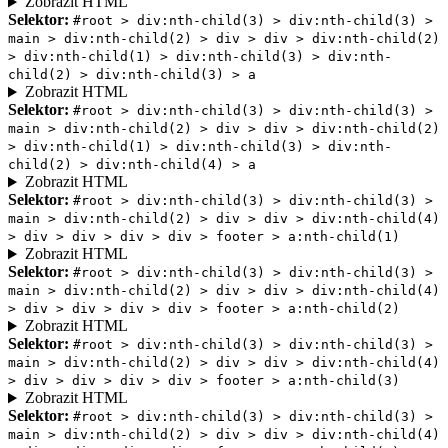
Zobrazit HTML
Selektor:
#root > div:nth-child(3) > div:nth-child(3) >
main > div:nth-child(2) > div > div > div:nth-child(2)
> div:nth-child(1) > div:nth-child(3) > div:nth-
child(2) > div:nth-child(3) > a
Zobrazit HTML
Selektor:
#root > div:nth-child(3) > div:nth-child(3) >
main > div:nth-child(2) > div > div > div:nth-child(2)
> div:nth-child(1) > div:nth-child(3) > div:nth-
child(2) > div:nth-child(4) > a
Zobrazit HTML
Selektor:
#root > div:nth-child(3) > div:nth-child(3) >
main > div:nth-child(2) > div > div > div:nth-child(4)
> div > div > div > div > footer > a:nth-child(1)
Zobrazit HTML
Selektor:
#root > div:nth-child(3) > div:nth-child(3) >
main > div:nth-child(2) > div > div > div:nth-child(4)
> div > div > div > div > footer > a:nth-child(2)
Zobrazit HTML
Selektor:
#root > div:nth-child(3) > div:nth-child(3) >
main > div:nth-child(2) > div > div > div:nth-child(4)
> div > div > div > div > footer > a:nth-child(3)
Zobrazit HTML
Selektor:
#root > div:nth-child(3) > div:nth-child(3) >
main > div:nth-child(2) > div > div > div:nth-child(4)