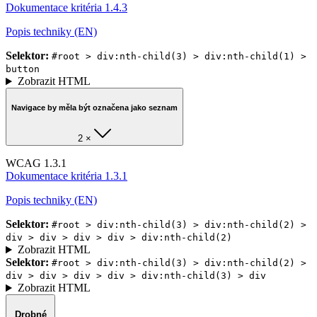
Dokumentace kritéria 1.4.3
Popis techniky (EN)
Selektor:
#root > div:nth-child(3) > div:nth-child(1) >
button
Zobrazit HTML
Navigace by měla být označena jako seznam
2 ×
WCAG 1.3.1
Dokumentace kritéria 1.3.1
Popis techniky (EN)
Selektor:
#root > div:nth-child(3) > div:nth-child(2) >
div > div > div > div > div:nth-child(2)
Zobrazit HTML
Selektor:
#root > div:nth-child(3) > div:nth-child(2) >
div > div > div > div > div:nth-child(3) > div
Zobrazit HTML
Drobné