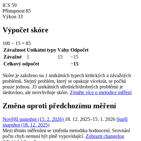
ICS
59
Přístupnost
85
Výkon
33
Výpočet skóre
100
−
15
=
85
Závažnost
Unikátní typy
Váhy
Odpočet
Závažné
1
15
−15
Celkový odpočet
−15
Skóre je založeno na
1
unikátních typech kritických a závažných
problémů. Stejný problém, který se opakuje vícekrát, se počítá
pouze jednou.
35
unikátních středních/drobných problémů je
sledováno, ale neovlivňuje skóre.
Zjistěte více o metodice měření
Změna oproti předchozímu měření
Novější snapshot (15. 2. 2026)
18. 12. 2025–15. 1. 2026
Starší
snapshot (18. 12. 2025)
Mezi těmito měřeními se změnila metodika hodnocení. Srovnání
počtu chyb nemusí být plně vypovídající.
Zobrazit changelog