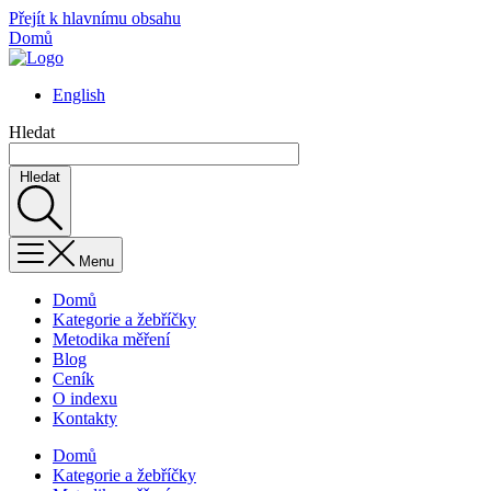
Přejít k hlavnímu obsahu
Domů
English
Hledat
Hledat
Menu
Domů
Kategorie a žebříčky
Metodika měření
Blog
Ceník
O indexu
Kontakty
Domů
Kategorie a žebříčky