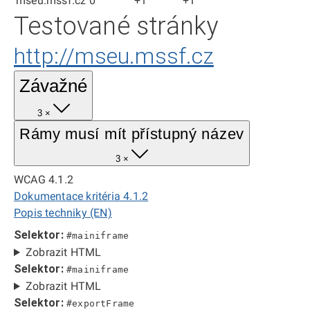
mseu.mssf.cz
0
+1
+1
Testované stránky
http://mseu.mssf.cz
Závažné
3 ×
Rámy musí mít přístupný název
3 ×
WCAG 4.1.2
Dokumentace kritéria 4.1.2
Popis techniky (EN)
Selektor:
#mainiframe
Zobrazit HTML
Selektor:
#mainiframe
Zobrazit HTML
Selektor:
#exportFrame