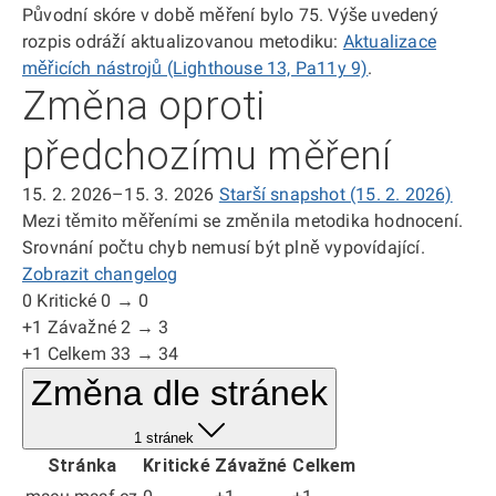
Původní skóre v době měření bylo 75. Výše uvedený
rozpis odráží aktualizovanou metodiku:
Aktualizace
měřicích nástrojů (Lighthouse 13, Pa11y 9)
.
Změna oproti
předchozímu měření
15. 2. 2026–15. 3. 2026
Starší snapshot (15. 2. 2026)
Mezi těmito měřeními se změnila metodika hodnocení.
Srovnání počtu chyb nemusí být plně vypovídající.
Zobrazit changelog
0
Kritické
0 → 0
+1
Závažné
2 → 3
+1
Celkem
33 → 34
Změna dle stránek
1 stránek
Stránka
Kritické
Závažné
Celkem