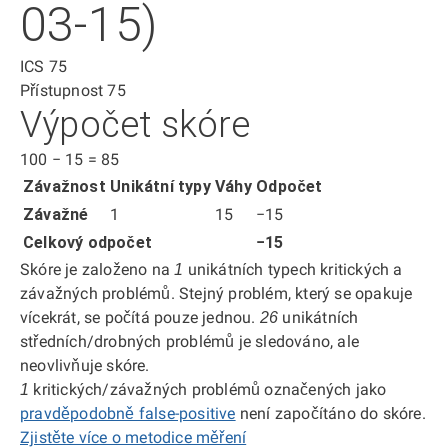
03-15)
ICS
75
Přístupnost
75
Výpočet skóre
100
−
15
=
85
Závažnost
Unikátní typy
Váhy
Odpočet
Závažné
1
15
−15
Celkový odpočet
−15
Skóre je založeno na
unikátních typech kritických a
1
závažných problémů. Stejný problém, který se opakuje
vícekrát, se počítá pouze jednou.
unikátních
26
středních/drobných problémů je sledováno, ale
neovlivňuje skóre.
kritických/závažných problémů označených jako
1
pravděpodobně false-positive
není započítáno do skóre.
Zjistěte více o metodice měření