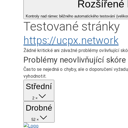
Rozšířené 
Kontroly nad rámec běžného automatického testování (velikost
Testované stránky
https://ucpx.network
Žádné kritické ani závažné problémy ovlivňující skó
Problémy neovlivňující skóre
Často se nejedná o chyby, ale o doporučení vyžaduj
vyhodnotit.
Střední
2 ×
Drobné
52 ×
Domů