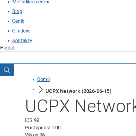
Metodika měření
Blog
Ceník
O indexu
Kontakty
Hledat
Hledat
Domů
UCPX Network (2026-06-15)
UCPX Network
ICS
98
Přístupnost
100
Výkon
96