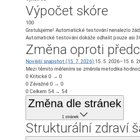
Výpočet skóre
100
Gratulujeme! Automatické testování nenalezlo žád
Automatické testování dokáže odhalit pouze asi 30
Změna oproti před
Novější snapshot (15. 7. 2026)
15. 5. 2026–15. 6. 
Mezi těmito měřeními se změnila metodika hodnoce
0
Kritické
0 → 0
0
Závažné
0 → 0
0
Celkem
54 → 54
Změna dle stránek
1 stránek
Strukturální zdraví 