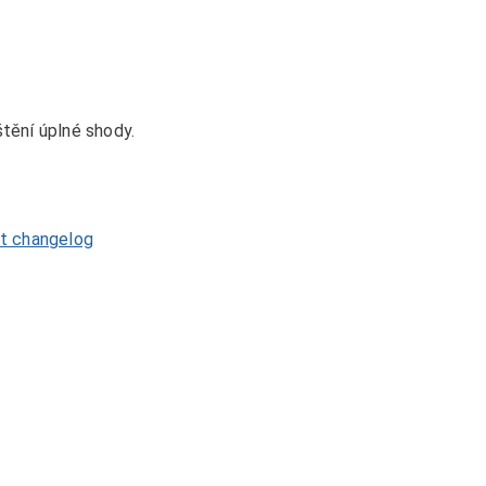
štění úplné shody.
it changelog