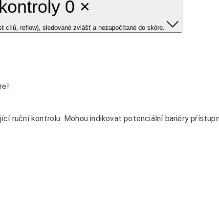
kontroly 0 ×
 cílů, reflow), sledované zvlášť a nezapočítané do skóre.
re!
ící ruční kontrolu. Mohou indikovat potenciální bariéry přístu