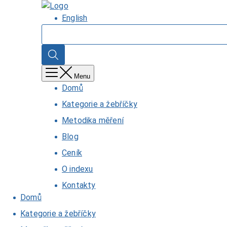
Přejít
Domů
k
English
hlavnímu
Hledat
obsahu
Hledat
Menu
Domů
Kategorie a žebříčky
Metodika měření
Blog
Ceník
O indexu
Kontakty
Domů
Kategorie a žebříčky