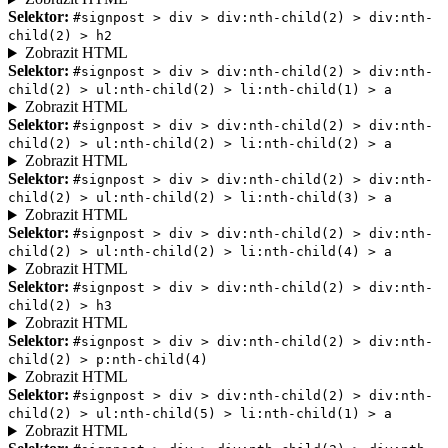
Selektor:
#signpost > div > div:nth-child(2) > div:nth-
child(2) > h2
Zobrazit HTML
Selektor:
#signpost > div > div:nth-child(2) > div:nth-
child(2) > ul:nth-child(2) > li:nth-child(1) > a
Zobrazit HTML
Selektor:
#signpost > div > div:nth-child(2) > div:nth-
child(2) > ul:nth-child(2) > li:nth-child(2) > a
Zobrazit HTML
Selektor:
#signpost > div > div:nth-child(2) > div:nth-
child(2) > ul:nth-child(2) > li:nth-child(3) > a
Zobrazit HTML
Selektor:
#signpost > div > div:nth-child(2) > div:nth-
child(2) > ul:nth-child(2) > li:nth-child(4) > a
Zobrazit HTML
Selektor:
#signpost > div > div:nth-child(2) > div:nth-
child(2) > h3
Zobrazit HTML
Selektor:
#signpost > div > div:nth-child(2) > div:nth-
child(2) > p:nth-child(4)
Zobrazit HTML
Selektor:
#signpost > div > div:nth-child(2) > div:nth-
child(2) > ul:nth-child(5) > li:nth-child(1) > a
Zobrazit HTML