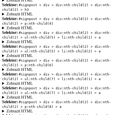
Zobrazit HTML
Selektor:
#signpost > div > div:nth-child(2) > div:nth-
child(2) > h3
Zobrazit HTML
Selektor:
#signpost > div > div:nth-child(2) > div:nth-
child(2) > p:nth-child(4)
Zobrazit HTML
Selektor:
#signpost > div > div:nth-child(2) > div:nth-
child(2) > ul:nth-child(5) > li:nth-child(1) > a
Zobrazit HTML
Selektor:
#signpost > div > div:nth-child(2) > div:nth-
child(2) > ul:nth-child(5) > li:nth-child(2) > a
Zobrazit HTML
Selektor:
#signpost > div > div:nth-child(2) > div:nth-
child(2) > p:nth-child(6)
Zobrazit HTML
Selektor:
#signpost > div > div:nth-child(2) > div:nth-
child(2) > ul:nth-child(7) > li:nth-child(1) > a
Zobrazit HTML
Selektor:
#signpost > div > div:nth-child(2) > div:nth-
child(2) > ul:nth-child(7) > li:nth-child(2) > a
Zobrazit HTML
Selektor:
#signpost > div > div:nth-child(2) > div:nth-
child(2) > p:nth-child(8) > a
Zobrazit HTML