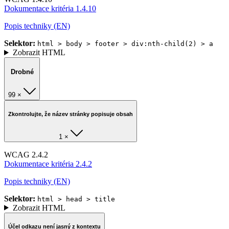
Dokumentace kritéria 1.4.10
Popis techniky (EN)
Selektor:
html > body > footer > div:nth-child(2) > a
Zobrazit HTML
Drobné
99 ×
Zkontrolujte, že název stránky popisuje obsah
1 ×
WCAG 2.4.2
Dokumentace kritéria 2.4.2
Popis techniky (EN)
Selektor:
html > head > title
Zobrazit HTML
Účel odkazu není jasný z kontextu