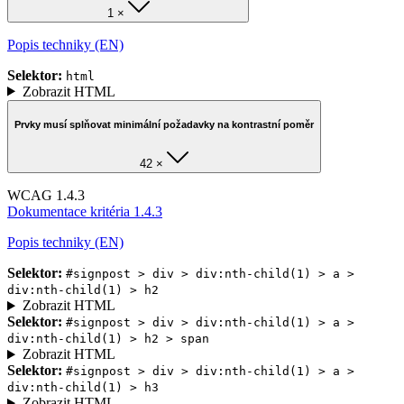
1 ×
Popis techniky (EN)
Selektor:
html
Zobrazit HTML
Prvky musí splňovat minimální požadavky na kontrastní poměr
42 ×
WCAG 1.4.3
Dokumentace kritéria 1.4.3
Popis techniky (EN)
Selektor:
#signpost > div > div:nth-child(1) > a >
div:nth-child(1) > h2
Zobrazit HTML
Selektor:
#signpost > div > div:nth-child(1) > a >
div:nth-child(1) > h2 > span
Zobrazit HTML
Selektor:
#signpost > div > div:nth-child(1) > a >
div:nth-child(1) > h3
Zobrazit HTML