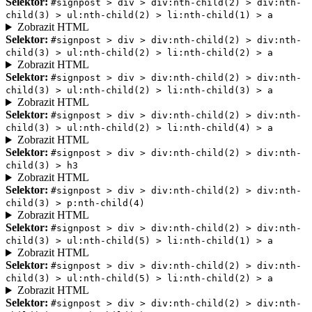
Selektor:
#signpost > div > div:nth-child(2) > div:nth-
child(3) > ul:nth-child(2) > li:nth-child(1) > a
Zobrazit HTML
Selektor:
#signpost > div > div:nth-child(2) > div:nth-
child(3) > ul:nth-child(2) > li:nth-child(2) > a
Zobrazit HTML
Selektor:
#signpost > div > div:nth-child(2) > div:nth-
child(3) > ul:nth-child(2) > li:nth-child(3) > a
Zobrazit HTML
Selektor:
#signpost > div > div:nth-child(2) > div:nth-
child(3) > ul:nth-child(2) > li:nth-child(4) > a
Zobrazit HTML
Selektor:
#signpost > div > div:nth-child(2) > div:nth-
child(3) > h3
Zobrazit HTML
Selektor:
#signpost > div > div:nth-child(2) > div:nth-
child(3) > p:nth-child(4)
Zobrazit HTML
Selektor:
#signpost > div > div:nth-child(2) > div:nth-
child(3) > ul:nth-child(5) > li:nth-child(1) > a
Zobrazit HTML
Selektor:
#signpost > div > div:nth-child(2) > div:nth-
child(3) > ul:nth-child(5) > li:nth-child(2) > a
Zobrazit HTML
Selektor:
#signpost > div > div:nth-child(2) > div:nth-