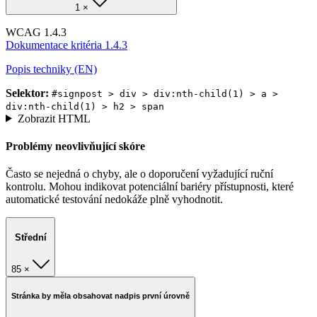
1 ×
WCAG 1.4.3
Dokumentace kritéria 1.4.3
Popis techniky (EN)
Selektor:
#signpost > div > div:nth-child(1) > a >
div:nth-child(1) > h2 > span
Zobrazit HTML
Problémy neovlivňující skóre
Často se nejedná o chyby, ale o doporučení vyžadující ruční
kontrolu. Mohou indikovat potenciální bariéry přístupnosti, které
automatické testování nedokáže plně vyhodnotit.
Střední
85 ×
Stránka by měla obsahovat nadpis první úrovně