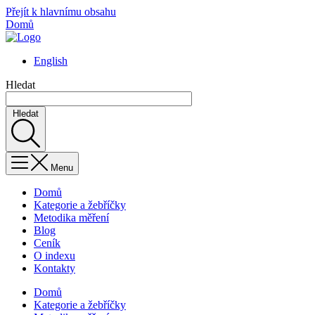
Přejít k hlavnímu obsahu
Domů
English
Hledat
Hledat
Menu
Domů
Kategorie a žebříčky
Metodika měření
Blog
Ceník
O indexu
Kontakty
Domů
Kategorie a žebříčky