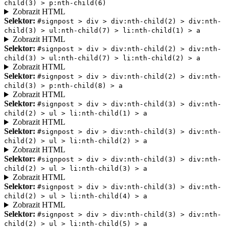
child(3) > p:nth-child(6)
Zobrazit HTML
Selektor:
#signpost > div > div:nth-child(2) > div:nth-
child(3) > ul:nth-child(7) > li:nth-child(1) > a
Zobrazit HTML
Selektor:
#signpost > div > div:nth-child(2) > div:nth-
child(3) > ul:nth-child(7) > li:nth-child(2) > a
Zobrazit HTML
Selektor:
#signpost > div > div:nth-child(2) > div:nth-
child(3) > p:nth-child(8) > a
Zobrazit HTML
Selektor:
#signpost > div > div:nth-child(3) > div:nth-
child(2) > ul > li:nth-child(1) > a
Zobrazit HTML
Selektor:
#signpost > div > div:nth-child(3) > div:nth-
child(2) > ul > li:nth-child(2) > a
Zobrazit HTML
Selektor:
#signpost > div > div:nth-child(3) > div:nth-
child(2) > ul > li:nth-child(3) > a
Zobrazit HTML
Selektor:
#signpost > div > div:nth-child(3) > div:nth-
child(2) > ul > li:nth-child(4) > a
Zobrazit HTML
Selektor:
#signpost > div > div:nth-child(3) > div:nth-
child(2) > ul > li:nth-child(5) > a