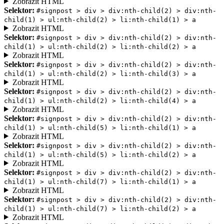
Zobrazit HTML
Selektor:
#signpost > div > div:nth-child(2) > div:nth-
child(1) > ul:nth-child(2) > li:nth-child(1) > a
Zobrazit HTML
Selektor:
#signpost > div > div:nth-child(2) > div:nth-
child(1) > ul:nth-child(2) > li:nth-child(2) > a
Zobrazit HTML
Selektor:
#signpost > div > div:nth-child(2) > div:nth-
child(1) > ul:nth-child(2) > li:nth-child(3) > a
Zobrazit HTML
Selektor:
#signpost > div > div:nth-child(2) > div:nth-
child(1) > ul:nth-child(2) > li:nth-child(4) > a
Zobrazit HTML
Selektor:
#signpost > div > div:nth-child(2) > div:nth-
child(1) > ul:nth-child(5) > li:nth-child(1) > a
Zobrazit HTML
Selektor:
#signpost > div > div:nth-child(2) > div:nth-
child(1) > ul:nth-child(5) > li:nth-child(2) > a
Zobrazit HTML
Selektor:
#signpost > div > div:nth-child(2) > div:nth-
child(1) > ul:nth-child(7) > li:nth-child(1) > a
Zobrazit HTML
Selektor:
#signpost > div > div:nth-child(2) > div:nth-
child(1) > ul:nth-child(7) > li:nth-child(2) > a
Zobrazit HTML