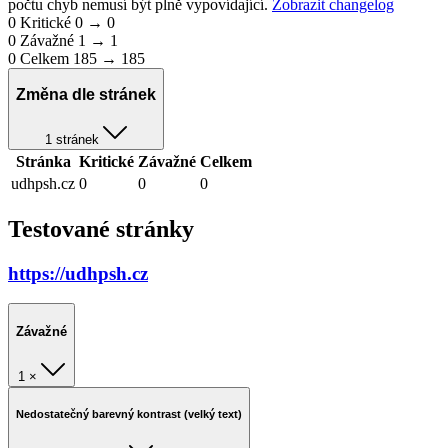
počtu chyb nemusí být plně vypovídající.
Zobrazit changelog
0
Kritické
0 → 0
0
Závažné
1 → 1
0
Celkem
185 → 185
Změna dle stránek
1 stránek
Stránka
Kritické
Závažné
Celkem
udhpsh.cz
0
0
0
Testované stránky
https://udhpsh.cz
Závažné
1 ×
Nedostatečný barevný kontrast (velký text)