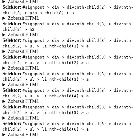
Zobrazit HTML
Selektor:
#signpost > div > div:nth-child(2) > div:nth-
child(3) > p:nth-child(8) > a
Zobrazit HTML
Selektor:
#signpost > div > div:nth-child(3) > div:nth-
child(2) > h2
Zobrazit HTML
Selektor:
#signpost > div > div:nth-child(3) > div:nth-
child(2) > ul > li:nth-child(1) > a
Zobrazit HTML
Selektor:
#signpost > div > div:nth-child(3) > div:nth-
child(2) > ul > li:nth-child(2) > a
Zobrazit HTML
Selektor:
#signpost > div > div:nth-child(3) > div:nth-
child(2) > ul > li:nth-child(3) > a
Zobrazit HTML
Selektor:
#signpost > div > div:nth-child(3) > div:nth-
child(2) > ul > li:nth-child(4) > a
Zobrazit HTML
Selektor:
#signpost > div > div:nth-child(3) > div:nth-
child(2) > ul > li:nth-child(5) > a
Zobrazit HTML
Selektor:
#signpost > div > div:nth-child(3) > div:nth-
child(2) > ul > li:nth-child(6) > a
Zobrazit HTML