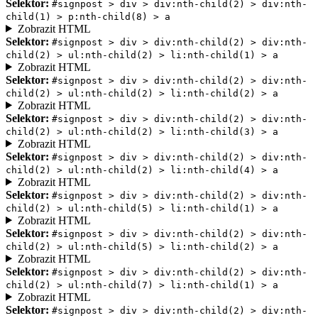
Selektor:
#signpost > div > div:nth-child(2) > div:nth-
child(1) > p:nth-child(8) > a
Zobrazit HTML
Selektor:
#signpost > div > div:nth-child(2) > div:nth-
child(2) > ul:nth-child(2) > li:nth-child(1) > a
Zobrazit HTML
Selektor:
#signpost > div > div:nth-child(2) > div:nth-
child(2) > ul:nth-child(2) > li:nth-child(2) > a
Zobrazit HTML
Selektor:
#signpost > div > div:nth-child(2) > div:nth-
child(2) > ul:nth-child(2) > li:nth-child(3) > a
Zobrazit HTML
Selektor:
#signpost > div > div:nth-child(2) > div:nth-
child(2) > ul:nth-child(2) > li:nth-child(4) > a
Zobrazit HTML
Selektor:
#signpost > div > div:nth-child(2) > div:nth-
child(2) > ul:nth-child(5) > li:nth-child(1) > a
Zobrazit HTML
Selektor:
#signpost > div > div:nth-child(2) > div:nth-
child(2) > ul:nth-child(5) > li:nth-child(2) > a
Zobrazit HTML
Selektor:
#signpost > div > div:nth-child(2) > div:nth-
child(2) > ul:nth-child(7) > li:nth-child(1) > a
Zobrazit HTML
Selektor:
#signpost > div > div:nth-child(2) > div:nth-