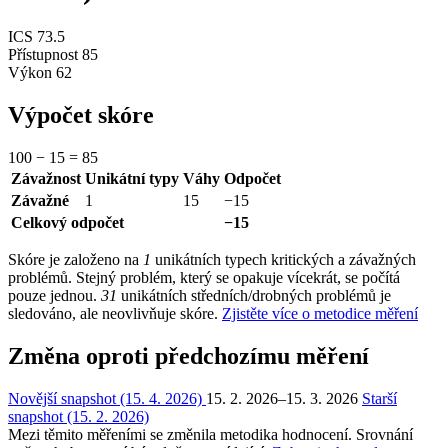
ICS
73.5
Přístupnost
85
Výkon
62
Výpočet skóre
100
−
15
=
85
Závažnost
Unikátní typy
Váhy
Odpočet
Závažné
1
15
−15
Celkový odpočet
−15
Skóre je založeno na
1
unikátních typech kritických a závažných
problémů. Stejný problém, který se opakuje vícekrát, se počítá
pouze jednou.
31
unikátních středních/drobných problémů je
sledováno, ale neovlivňuje skóre.
Zjistěte více o metodice měření
Změna oproti předchozímu měření
Novější snapshot (15. 4. 2026)
15. 2. 2026–15. 3. 2026
Starší
snapshot (15. 2. 2026)
Mezi těmito měřeními se změnila metodika hodnocení. Srovnání