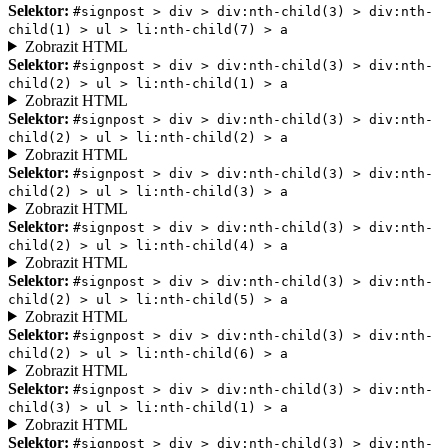
Selektor:
#signpost > div > div:nth-child(3) > div:nth-
child(1) > ul > li:nth-child(7) > a
Zobrazit HTML
Selektor:
#signpost > div > div:nth-child(3) > div:nth-
child(2) > ul > li:nth-child(1) > a
Zobrazit HTML
Selektor:
#signpost > div > div:nth-child(3) > div:nth-
child(2) > ul > li:nth-child(2) > a
Zobrazit HTML
Selektor:
#signpost > div > div:nth-child(3) > div:nth-
child(2) > ul > li:nth-child(3) > a
Zobrazit HTML
Selektor:
#signpost > div > div:nth-child(3) > div:nth-
child(2) > ul > li:nth-child(4) > a
Zobrazit HTML
Selektor:
#signpost > div > div:nth-child(3) > div:nth-
child(2) > ul > li:nth-child(5) > a
Zobrazit HTML
Selektor:
#signpost > div > div:nth-child(3) > div:nth-
child(2) > ul > li:nth-child(6) > a
Zobrazit HTML
Selektor:
#signpost > div > div:nth-child(3) > div:nth-
child(3) > ul > li:nth-child(1) > a
Zobrazit HTML
Selektor:
#signpost > div > div:nth-child(3) > div:nth-