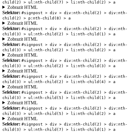
child(2) > ul:nth-child(7) > li:nth-child(2) > a
Zobrazit HTML
Selektor:
#signpost > div > div:nth-child(2) > div:nth-
child(2) > p:nth-child(8) > a
Zobrazit HTML
Selektor:
#signpost > div > div:nth-child(2) > div:nth-
child(3) > ul:nth-child(2) > li:nth-child(1) > a
Zobrazit HTML
Selektor:
#signpost > div > div:nth-child(2) > div:nth-
child(3) > ul:nth-child(2) > li:nth-child(2) > a
Zobrazit HTML
Selektor:
#signpost > div > div:nth-child(2) > div:nth-
child(3) > ul:nth-child(2) > li:nth-child(3) > a
Zobrazit HTML
Selektor:
#signpost > div > div:nth-child(2) > div:nth-
child(3) > ul:nth-child(2) > li:nth-child(4) > a
Zobrazit HTML
Selektor:
#signpost > div > div:nth-child(2) > div:nth-
child(3) > ul:nth-child(5) > li:nth-child(1) > a
Zobrazit HTML
Selektor:
#signpost > div > div:nth-child(2) > div:nth-
child(3) > ul:nth-child(5) > li:nth-child(2) > a
Zobrazit HTML
Selektor:
#signpost > div > div:nth-child(2) > div:nth-
child(3) > ul:nth-child(7) > li:nth-child(1) > a