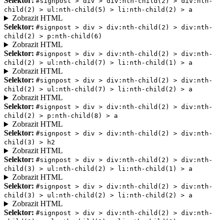
Selektor:
#signpost > div > div:nth-child(2) > div:nth-
child(2) > ul:nth-child(5) > li:nth-child(2) > a
Zobrazit HTML
Selektor:
#signpost > div > div:nth-child(2) > div:nth-
child(2) > p:nth-child(6)
Zobrazit HTML
Selektor:
#signpost > div > div:nth-child(2) > div:nth-
child(2) > ul:nth-child(7) > li:nth-child(1) > a
Zobrazit HTML
Selektor:
#signpost > div > div:nth-child(2) > div:nth-
child(2) > ul:nth-child(7) > li:nth-child(2) > a
Zobrazit HTML
Selektor:
#signpost > div > div:nth-child(2) > div:nth-
child(2) > p:nth-child(8) > a
Zobrazit HTML
Selektor:
#signpost > div > div:nth-child(2) > div:nth-
child(3) > h2
Zobrazit HTML
Selektor:
#signpost > div > div:nth-child(2) > div:nth-
child(3) > ul:nth-child(2) > li:nth-child(1) > a
Zobrazit HTML
Selektor:
#signpost > div > div:nth-child(2) > div:nth-
child(3) > ul:nth-child(2) > li:nth-child(2) > a
Zobrazit HTML
Selektor:
#signpost > div > div:nth-child(2) > div:nth-