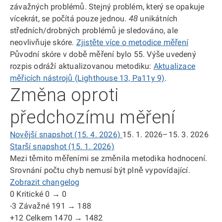
závažných problémů. Stejný problém, který se opakuje
vícekrát, se počítá pouze jednou.
unikátních
48
středních/drobných problémů je sledováno, ale
neovlivňuje skóre.
Zjistěte více o metodice měření
Původní skóre v době měření bylo 55. Výše uvedený
rozpis odráží aktualizovanou metodiku:
Aktualizace
měřicích nástrojů (Lighthouse 13, Pa11y 9)
.
Změna oproti
předchozímu měření
Novější snapshot (15. 4. 2026)
15. 1. 2026–15. 3. 2026
Starší snapshot (15. 1. 2026)
Mezi těmito měřeními se změnila metodika hodnocení.
Srovnání počtu chyb nemusí být plně vypovídající.
Zobrazit changelog
0
Kritické
0 → 0
-3
Závažné
191 → 188
+12
Celkem
1470 → 1482