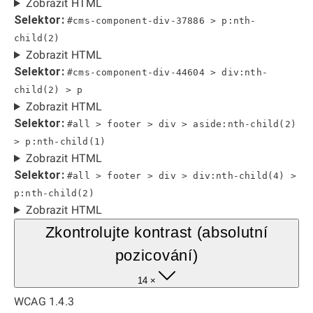
Zobrazit HTML
Selektor:
#cms-component-div-37886 > p:nth-
child(2)
Zobrazit HTML
Selektor:
#cms-component-div-44604 > div:nth-
child(2) > p
Zobrazit HTML
Selektor:
#all > footer > div > aside:nth-child(2)
> p:nth-child(1)
Zobrazit HTML
Selektor:
#all > footer > div > div:nth-child(4) >
p:nth-child(2)
Zobrazit HTML
Zkontrolujte kontrast (absolutní
pozicování)
14 ×
WCAG 1.4.3