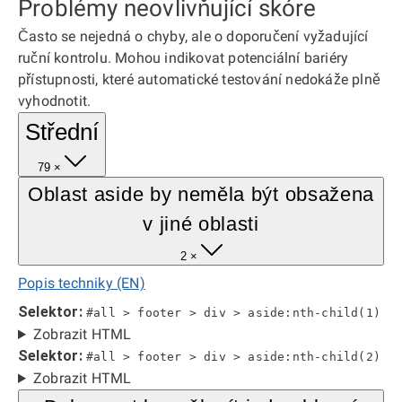
Problémy neovlivňující skóre
Často se nejedná o chyby, ale o doporučení vyžadující
ruční kontrolu. Mohou indikovat potenciální bariéry
přístupnosti, které automatické testování nedokáže plně
vyhodnotit.
Střední
79 ×
Oblast aside by neměla být obsažena
v jiné oblasti
2 ×
Popis techniky (EN)
Selektor:
#all > footer > div > aside:nth-child(1)
Zobrazit HTML
Selektor:
#all > footer > div > aside:nth-child(2)
Zobrazit HTML