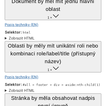
Dokument by měl mít jednu hlavní
oblast
1 ×
Popis techniky (EN)
Selektor:
html
Zobrazit HTML
Oblasti by měly mít unikátní roli nebo
kombinaci role/label/title (přístupný
název)
1 ×
Popis techniky (EN)
Selektor:
#all > footer > div > aside:nth-child(1)
Zobrazit HTML
Stránka by měla obsahovat nadpis
první úrovně