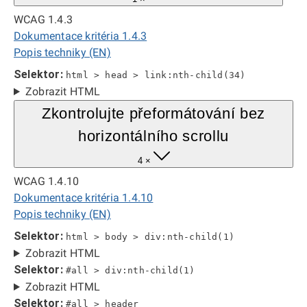
WCAG 1.4.3
Dokumentace kritéria 1.4.3
Popis techniky (EN)
Selektor:
html > head > link:nth-child(34)
Zobrazit HTML
Zkontrolujte přeformátování bez
horizontálního scrollu
4 ×
WCAG 1.4.10
Dokumentace kritéria 1.4.10
Popis techniky (EN)
Selektor:
html > body > div:nth-child(1)
Zobrazit HTML
Selektor:
#all > div:nth-child(1)
Zobrazit HTML
Selektor:
#all > header