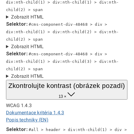
div:nth-child(1) > div:nth-child(1) > div:nth-
child(2) > span
Zobrazit HTML
Selektor:
#cms-component-div-48468 > div >
div:nth-child(1) > div:nth-child(2) > div:nth-
child(2) > span
Zobrazit HTML
Selektor:
#cms-component-div-48468 > div >
div:nth-child(1) > div:nth-child(3) > div:nth-
child(2) > span
Zobrazit HTML
Zkontrolujte kontrast (obrázek pozadí)
13 ×
WCAG 1.4.3
Dokumentace kritéria 1.4.3
Popis techniky (EN)
Selektor:
#all > header > div:nth-child(1) > div >