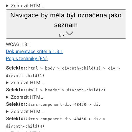
Zobrazit HTML
Navigace by měla být označena jako
seznam
8 ×
WCAG 1.3.1
Dokumentace kritéria 1.3.1
Popis techniky (EN)
Selektor:
html > body > div:nth-child(1) > div >
div:nth-child(1)
Zobrazit HTML
Selektor:
#all > header > div:nth-child(2)
Zobrazit HTML
Selektor:
#cms-component-div-48450 > div
Zobrazit HTML
Selektor:
#cms-component-div-48450 > div >
div:nth-child(4)