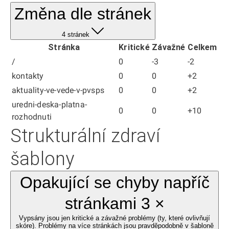
Změna dle stránek
4 stránek
Stránka
Kritické
Závažné
Celkem
/
0
-3
-2
kontakty
0
0
+2
aktuality-ve-vede-v-pvsps
0
0
+2
uredni-deska-platna-
0
0
+10
rozhodnuti
Strukturální zdraví
šablony
Opakující se chyby napříč
stránkami 3 ×
Vypsány jsou jen kritické a závažné problémy (ty, které ovlivňují
skóre). Problémy na více stránkách jsou pravděpodobně v šabloně