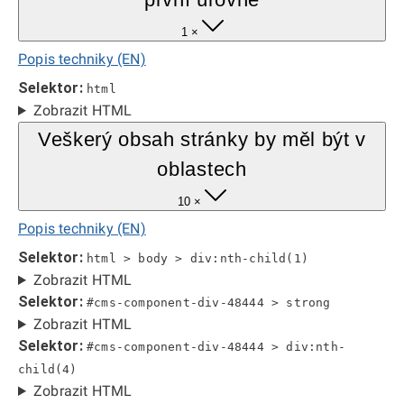
1 ×
Popis techniky (EN)
Selektor:
html
Zobrazit HTML
Veškerý obsah stránky by měl být v
oblastech
10 ×
Popis techniky (EN)
Selektor:
html > body > div:nth-child(1)
Zobrazit HTML
Selektor:
#cms-component-div-48444 > strong
Zobrazit HTML
Selektor:
#cms-component-div-48444 > div:nth-
child(4)
Zobrazit HTML