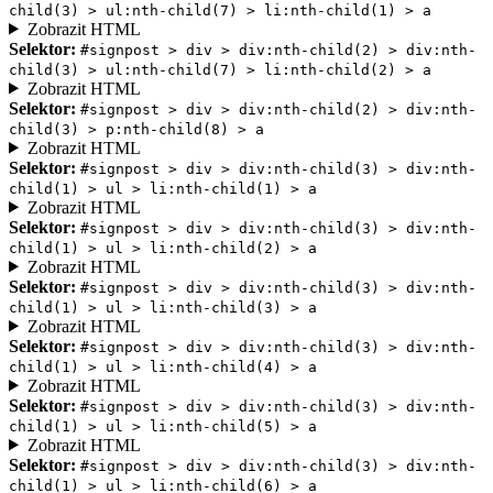
child(3) > ul:nth-child(7) > li:nth-child(1) > a
Zobrazit HTML
Selektor:
#signpost > div > div:nth-child(2) > div:nth-
child(3) > ul:nth-child(7) > li:nth-child(2) > a
Zobrazit HTML
Selektor:
#signpost > div > div:nth-child(2) > div:nth-
child(3) > p:nth-child(8) > a
Zobrazit HTML
Selektor:
#signpost > div > div:nth-child(3) > div:nth-
child(1) > ul > li:nth-child(1) > a
Zobrazit HTML
Selektor:
#signpost > div > div:nth-child(3) > div:nth-
child(1) > ul > li:nth-child(2) > a
Zobrazit HTML
Selektor:
#signpost > div > div:nth-child(3) > div:nth-
child(1) > ul > li:nth-child(3) > a
Zobrazit HTML
Selektor:
#signpost > div > div:nth-child(3) > div:nth-
child(1) > ul > li:nth-child(4) > a
Zobrazit HTML
Selektor:
#signpost > div > div:nth-child(3) > div:nth-
child(1) > ul > li:nth-child(5) > a
Zobrazit HTML
Selektor:
#signpost > div > div:nth-child(3) > div:nth-
child(1) > ul > li:nth-child(6) > a