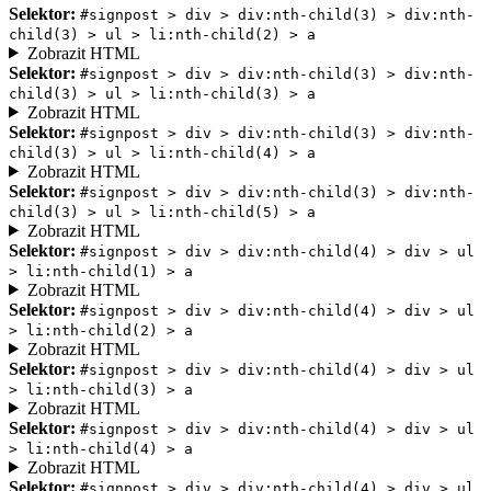
Selektor:
#signpost > div > div:nth-child(3) > div:nth-
child(3) > ul > li:nth-child(2) > a
Zobrazit HTML
Selektor:
#signpost > div > div:nth-child(3) > div:nth-
child(3) > ul > li:nth-child(3) > a
Zobrazit HTML
Selektor:
#signpost > div > div:nth-child(3) > div:nth-
child(3) > ul > li:nth-child(4) > a
Zobrazit HTML
Selektor:
#signpost > div > div:nth-child(3) > div:nth-
child(3) > ul > li:nth-child(5) > a
Zobrazit HTML
Selektor:
#signpost > div > div:nth-child(4) > div > ul
> li:nth-child(1) > a
Zobrazit HTML
Selektor:
#signpost > div > div:nth-child(4) > div > ul
> li:nth-child(2) > a
Zobrazit HTML
Selektor:
#signpost > div > div:nth-child(4) > div > ul
> li:nth-child(3) > a
Zobrazit HTML
Selektor:
#signpost > div > div:nth-child(4) > div > ul
> li:nth-child(4) > a
Zobrazit HTML
Selektor:
#signpost > div > div:nth-child(4) > div > ul