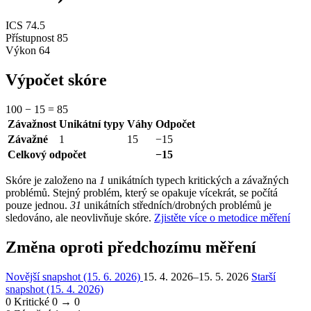
ICS
74.5
Přístupnost
85
Výkon
64
Výpočet skóre
100
−
15
=
85
Závažnost
Unikátní typy
Váhy
Odpočet
Závažné
1
15
−15
Celkový odpočet
−15
Skóre je založeno na
1
unikátních typech kritických a závažných
problémů. Stejný problém, který se opakuje vícekrát, se počítá
pouze jednou.
31
unikátních středních/drobných problémů je
sledováno, ale neovlivňuje skóre.
Zjistěte více o metodice měření
Změna oproti předchozímu měření
Novější snapshot (15. 6. 2026)
15. 4. 2026–15. 5. 2026
Starší
snapshot (15. 4. 2026)
0
Kritické
0 → 0