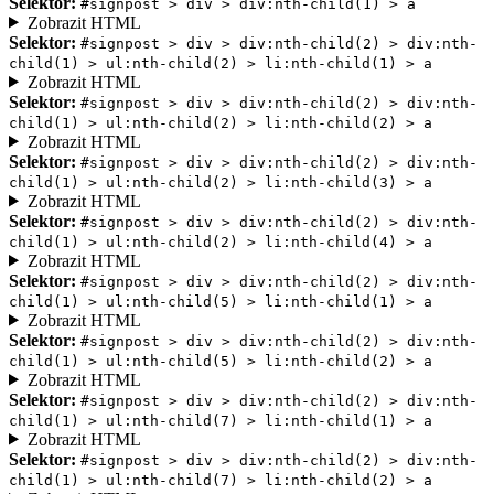
Selektor:
#signpost > div > div:nth-child(1) > a
Zobrazit HTML
Selektor:
#signpost > div > div:nth-child(2) > div:nth-
child(1) > ul:nth-child(2) > li:nth-child(1) > a
Zobrazit HTML
Selektor:
#signpost > div > div:nth-child(2) > div:nth-
child(1) > ul:nth-child(2) > li:nth-child(2) > a
Zobrazit HTML
Selektor:
#signpost > div > div:nth-child(2) > div:nth-
child(1) > ul:nth-child(2) > li:nth-child(3) > a
Zobrazit HTML
Selektor:
#signpost > div > div:nth-child(2) > div:nth-
child(1) > ul:nth-child(2) > li:nth-child(4) > a
Zobrazit HTML
Selektor:
#signpost > div > div:nth-child(2) > div:nth-
child(1) > ul:nth-child(5) > li:nth-child(1) > a
Zobrazit HTML
Selektor:
#signpost > div > div:nth-child(2) > div:nth-
child(1) > ul:nth-child(5) > li:nth-child(2) > a
Zobrazit HTML
Selektor:
#signpost > div > div:nth-child(2) > div:nth-
child(1) > ul:nth-child(7) > li:nth-child(1) > a
Zobrazit HTML
Selektor:
#signpost > div > div:nth-child(2) > div:nth-
child(1) > ul:nth-child(7) > li:nth-child(2) > a