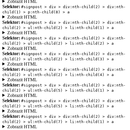
Zobrazit HTML
Selektor:
#signpost > div > div:nth-child(2) > div:nth-
child(1) > p:nth-child(8) > a
Zobrazit HTML
Selektor:
#signpost > div > div:nth-child(2) > div:nth-
child(2) > ul:nth-child(2) > li:nth-child(1) > a
Zobrazit HTML
Selektor:
#signpost > div > div:nth-child(2) > div:nth-
child(2) > ul:nth-child(2) > li:nth-child(2) > a
Zobrazit HTML
Selektor:
#signpost > div > div:nth-child(2) > div:nth-
child(2) > ul:nth-child(2) > li:nth-child(3) > a
Zobrazit HTML
Selektor:
#signpost > div > div:nth-child(2) > div:nth-
child(2) > ul:nth-child(2) > li:nth-child(4) > a
Zobrazit HTML
Selektor:
#signpost > div > div:nth-child(2) > div:nth-
child(2) > ul:nth-child(5) > li:nth-child(1) > a
Zobrazit HTML
Selektor:
#signpost > div > div:nth-child(2) > div:nth-
child(2) > ul:nth-child(5) > li:nth-child(2) > a
Zobrazit HTML
Selektor:
#signpost > div > div:nth-child(2) > div:nth-
child(2) > ul:nth-child(7) > li:nth-child(1) > a
Zobrazit HTML