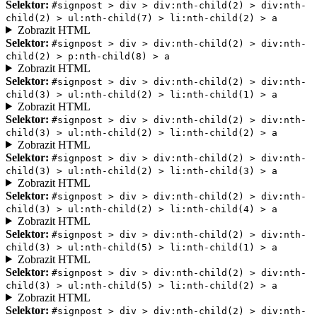
Selektor:
#signpost > div > div:nth-child(2) > div:nth-
child(2) > ul:nth-child(7) > li:nth-child(2) > a
Zobrazit HTML
Selektor:
#signpost > div > div:nth-child(2) > div:nth-
child(2) > p:nth-child(8) > a
Zobrazit HTML
Selektor:
#signpost > div > div:nth-child(2) > div:nth-
child(3) > ul:nth-child(2) > li:nth-child(1) > a
Zobrazit HTML
Selektor:
#signpost > div > div:nth-child(2) > div:nth-
child(3) > ul:nth-child(2) > li:nth-child(2) > a
Zobrazit HTML
Selektor:
#signpost > div > div:nth-child(2) > div:nth-
child(3) > ul:nth-child(2) > li:nth-child(3) > a
Zobrazit HTML
Selektor:
#signpost > div > div:nth-child(2) > div:nth-
child(3) > ul:nth-child(2) > li:nth-child(4) > a
Zobrazit HTML
Selektor:
#signpost > div > div:nth-child(2) > div:nth-
child(3) > ul:nth-child(5) > li:nth-child(1) > a
Zobrazit HTML
Selektor:
#signpost > div > div:nth-child(2) > div:nth-
child(3) > ul:nth-child(5) > li:nth-child(2) > a
Zobrazit HTML
Selektor:
#signpost > div > div:nth-child(2) > div:nth-