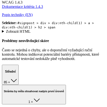
WCAG 1.4.3
Dokumentace kritéria 1.4.3
Popis techniky (EN)
Selektor:
#signpost > div > div:nth-child(1) > a >
div:nth-child(1) > h2 > span
Zobrazit HTML
Problémy neovlivňující skóre
Často se nejedná o chyby, ale o doporučení vyžadující ruční
kontrolu. Mohou indikovat potenciální bariéry přístupnosti, které
automatické testování nedokáže plně vyhodnotit.
Střední
85 ×
Stránka by měla obsahovat nadpis první úrovně
1 ×