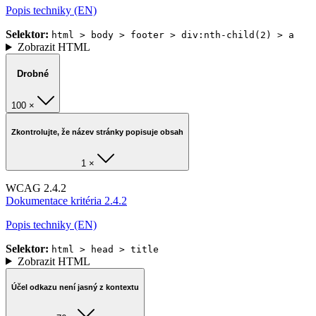
Popis techniky (EN)
Selektor:
html > body > footer > div:nth-child(2) > a
Zobrazit HTML
Drobné
100 ×
Zkontrolujte, že název stránky popisuje obsah
1 ×
WCAG 2.4.2
Dokumentace kritéria 2.4.2
Popis techniky (EN)
Selektor:
html > head > title
Zobrazit HTML
Účel odkazu není jasný z kontextu