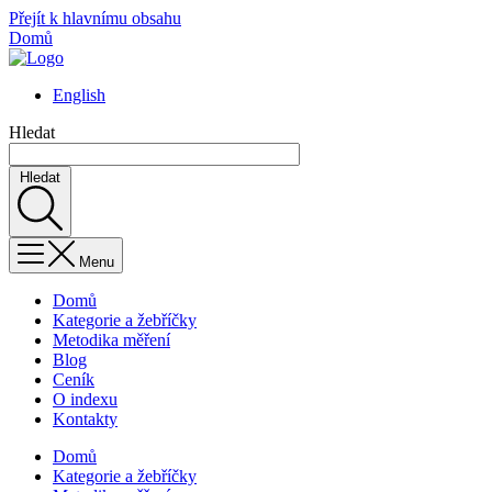
Přejít k hlavnímu obsahu
Domů
English
Hledat
Hledat
Menu
Domů
Kategorie a žebříčky
Metodika měření
Blog
Ceník
O indexu
Kontakty
Domů
Kategorie a žebříčky