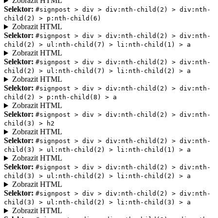
Zobrazit HTML
Selektor:
#signpost > div > div:nth-child(2) > div:nth-
child(2) > p:nth-child(6)
Zobrazit HTML
Selektor:
#signpost > div > div:nth-child(2) > div:nth-
child(2) > ul:nth-child(7) > li:nth-child(1) > a
Zobrazit HTML
Selektor:
#signpost > div > div:nth-child(2) > div:nth-
child(2) > ul:nth-child(7) > li:nth-child(2) > a
Zobrazit HTML
Selektor:
#signpost > div > div:nth-child(2) > div:nth-
child(2) > p:nth-child(8) > a
Zobrazit HTML
Selektor:
#signpost > div > div:nth-child(2) > div:nth-
child(3) > h2
Zobrazit HTML
Selektor:
#signpost > div > div:nth-child(2) > div:nth-
child(3) > ul:nth-child(2) > li:nth-child(1) > a
Zobrazit HTML
Selektor:
#signpost > div > div:nth-child(2) > div:nth-
child(3) > ul:nth-child(2) > li:nth-child(2) > a
Zobrazit HTML
Selektor:
#signpost > div > div:nth-child(2) > div:nth-
child(3) > ul:nth-child(2) > li:nth-child(3) > a
Zobrazit HTML