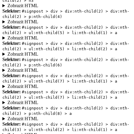
child(2) > h3
Zobrazit HTML
Selektor:
#signpost > div > div:nth-child(2) > div:nth-
child(2) > p:nth-child(4)
Zobrazit HTML
Selektor:
#signpost > div > div:nth-child(2) > div:nth-
child(2) > ul:nth-child(5) > li:nth-child(1) > a
Zobrazit HTML
Selektor:
#signpost > div > div:nth-child(2) > div:nth-
child(2) > ul:nth-child(5) > li:nth-child(2) > a
Zobrazit HTML
Selektor:
#signpost > div > div:nth-child(2) > div:nth-
child(2) > p:nth-child(6)
Zobrazit HTML
Selektor:
#signpost > div > div:nth-child(2) > div:nth-
child(2) > ul:nth-child(7) > li:nth-child(1) > a
Zobrazit HTML
Selektor:
#signpost > div > div:nth-child(2) > div:nth-
child(2) > ul:nth-child(7) > li:nth-child(2) > a
Zobrazit HTML
Selektor:
#signpost > div > div:nth-child(2) > div:nth-
child(2) > p:nth-child(8) > a
Zobrazit HTML
Selektor:
#signpost > div > div:nth-child(2) > div:nth-
child(3) > ul:nth-child(2) > li:nth-child(1) > a