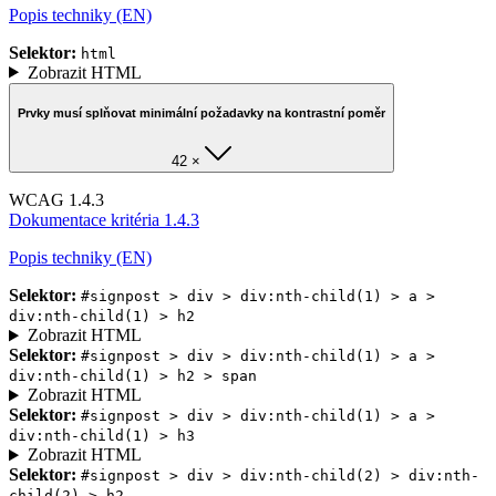
Popis techniky (EN)
Selektor:
html
Zobrazit HTML
Prvky musí splňovat minimální požadavky na kontrastní poměr
42 ×
WCAG 1.4.3
Dokumentace kritéria 1.4.3
Popis techniky (EN)
Selektor:
#signpost > div > div:nth-child(1) > a >
div:nth-child(1) > h2
Zobrazit HTML
Selektor:
#signpost > div > div:nth-child(1) > a >
div:nth-child(1) > h2 > span
Zobrazit HTML
Selektor:
#signpost > div > div:nth-child(1) > a >
div:nth-child(1) > h3
Zobrazit HTML
Selektor:
#signpost > div > div:nth-child(2) > div:nth-
child(2) > h2