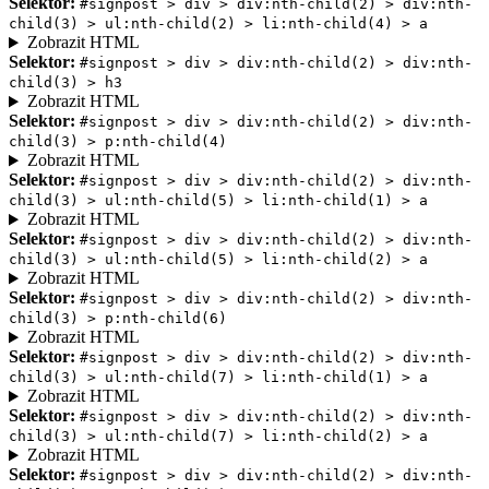
Selektor:
#signpost > div > div:nth-child(2) > div:nth-
child(3) > ul:nth-child(2) > li:nth-child(4) > a
Zobrazit HTML
Selektor:
#signpost > div > div:nth-child(2) > div:nth-
child(3) > h3
Zobrazit HTML
Selektor:
#signpost > div > div:nth-child(2) > div:nth-
child(3) > p:nth-child(4)
Zobrazit HTML
Selektor:
#signpost > div > div:nth-child(2) > div:nth-
child(3) > ul:nth-child(5) > li:nth-child(1) > a
Zobrazit HTML
Selektor:
#signpost > div > div:nth-child(2) > div:nth-
child(3) > ul:nth-child(5) > li:nth-child(2) > a
Zobrazit HTML
Selektor:
#signpost > div > div:nth-child(2) > div:nth-
child(3) > p:nth-child(6)
Zobrazit HTML
Selektor:
#signpost > div > div:nth-child(2) > div:nth-
child(3) > ul:nth-child(7) > li:nth-child(1) > a
Zobrazit HTML
Selektor:
#signpost > div > div:nth-child(2) > div:nth-
child(3) > ul:nth-child(7) > li:nth-child(2) > a
Zobrazit HTML
Selektor:
#signpost > div > div:nth-child(2) > div:nth-