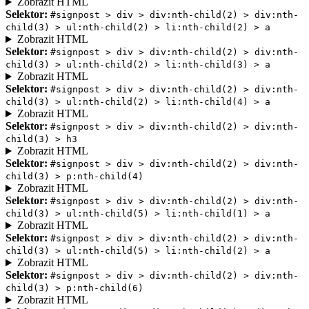
Zobrazit HTML
Selektor:
#signpost > div > div:nth-child(2) > div:nth-
child(3) > ul:nth-child(2) > li:nth-child(2) > a
Zobrazit HTML
Selektor:
#signpost > div > div:nth-child(2) > div:nth-
child(3) > ul:nth-child(2) > li:nth-child(3) > a
Zobrazit HTML
Selektor:
#signpost > div > div:nth-child(2) > div:nth-
child(3) > ul:nth-child(2) > li:nth-child(4) > a
Zobrazit HTML
Selektor:
#signpost > div > div:nth-child(2) > div:nth-
child(3) > h3
Zobrazit HTML
Selektor:
#signpost > div > div:nth-child(2) > div:nth-
child(3) > p:nth-child(4)
Zobrazit HTML
Selektor:
#signpost > div > div:nth-child(2) > div:nth-
child(3) > ul:nth-child(5) > li:nth-child(1) > a
Zobrazit HTML
Selektor:
#signpost > div > div:nth-child(2) > div:nth-
child(3) > ul:nth-child(5) > li:nth-child(2) > a
Zobrazit HTML
Selektor:
#signpost > div > div:nth-child(2) > div:nth-
child(3) > p:nth-child(6)
Zobrazit HTML