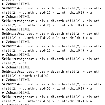
Zobrazit HTML
Selektor:
#signpost > div > div:nth-child(2) > div:nth-
child(2) > ul:nth-child(2) > li:nth-child(1) > a
Zobrazit HTML
Selektor:
#signpost > div > div:nth-child(2) > div:nth-
child(2) > ul:nth-child(2) > li:nth-child(2) > a
Zobrazit HTML
Selektor:
#signpost > div > div:nth-child(2) > div:nth-
child(2) > ul:nth-child(2) > li:nth-child(3) > a
Zobrazit HTML
Selektor:
#signpost > div > div:nth-child(2) > div:nth-
child(2) > ul:nth-child(2) > li:nth-child(4) > a
Zobrazit HTML
Selektor:
#signpost > div > div:nth-child(2) > div:nth-
child(2) > h3
Zobrazit HTML
Selektor:
#signpost > div > div:nth-child(2) > div:nth-
child(2) > p:nth-child(4)
Zobrazit HTML
Selektor:
#signpost > div > div:nth-child(2) > div:nth-
child(2) > ul:nth-child(5) > li:nth-child(1) > a
Zobrazit HTML
Selektor:
#signpost > div > div:nth-child(2) > div:nth-
child(2) > ul:nth-child(5) > li:nth-child(2) > a