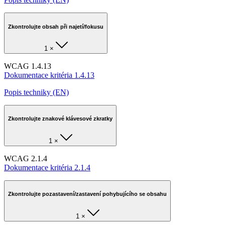
Zkontrolujte obsah při najetí/fokusu
1 ×
WCAG 1.4.13
Dokumentace kritéria 1.4.13
Popis techniky (EN)
Zkontrolujte znakové klávesové zkratky
1 ×
WCAG 2.1.4
Dokumentace kritéria 2.1.4
Zkontrolujte pozastavení/zastavení pohybujícího se obsahu
1 ×