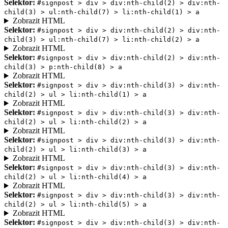
Selektor:
#signpost > div > div:nth-child(2) > div:nth-
child(3) > ul:nth-child(7) > li:nth-child(1) > a
Zobrazit HTML
Selektor:
#signpost > div > div:nth-child(2) > div:nth-
child(3) > ul:nth-child(7) > li:nth-child(2) > a
Zobrazit HTML
Selektor:
#signpost > div > div:nth-child(2) > div:nth-
child(3) > p:nth-child(8) > a
Zobrazit HTML
Selektor:
#signpost > div > div:nth-child(3) > div:nth-
child(2) > ul > li:nth-child(1) > a
Zobrazit HTML
Selektor:
#signpost > div > div:nth-child(3) > div:nth-
child(2) > ul > li:nth-child(2) > a
Zobrazit HTML
Selektor:
#signpost > div > div:nth-child(3) > div:nth-
child(2) > ul > li:nth-child(3) > a
Zobrazit HTML
Selektor:
#signpost > div > div:nth-child(3) > div:nth-
child(2) > ul > li:nth-child(4) > a
Zobrazit HTML
Selektor:
#signpost > div > div:nth-child(3) > div:nth-
child(2) > ul > li:nth-child(5) > a
Zobrazit HTML
Selektor:
#signpost > div > div:nth-child(3) > div:nth-