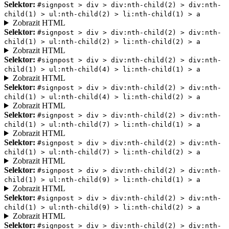
Selektor:
#signpost > div > div:nth-child(2) > div:nth-
child(1) > ul:nth-child(2) > li:nth-child(1) > a
Zobrazit HTML
Selektor:
#signpost > div > div:nth-child(2) > div:nth-
child(1) > ul:nth-child(2) > li:nth-child(2) > a
Zobrazit HTML
Selektor:
#signpost > div > div:nth-child(2) > div:nth-
child(1) > ul:nth-child(4) > li:nth-child(1) > a
Zobrazit HTML
Selektor:
#signpost > div > div:nth-child(2) > div:nth-
child(1) > ul:nth-child(4) > li:nth-child(2) > a
Zobrazit HTML
Selektor:
#signpost > div > div:nth-child(2) > div:nth-
child(1) > ul:nth-child(7) > li:nth-child(1) > a
Zobrazit HTML
Selektor:
#signpost > div > div:nth-child(2) > div:nth-
child(1) > ul:nth-child(7) > li:nth-child(2) > a
Zobrazit HTML
Selektor:
#signpost > div > div:nth-child(2) > div:nth-
child(1) > ul:nth-child(9) > li:nth-child(1) > a
Zobrazit HTML
Selektor:
#signpost > div > div:nth-child(2) > div:nth-
child(1) > ul:nth-child(9) > li:nth-child(2) > a
Zobrazit HTML
Selektor:
#signpost > div > div:nth-child(2) > div:nth-