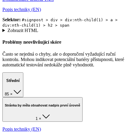
Popis techniky (EN)
Selektor:
#signpost > div > div:nth-child(1) > a >
div:nth-child(1) > h2 > span
Zobrazit HTML
Problémy neovlivňující skóre
Často se nejedná o chyby, ale o doporučení vyžadující ruční
kontrolu. Mohou indikovat potenciální bariéry přístupnosti, které
automatické testování nedokáže plně vyhodnotit.
Střední
85 ×
Stránka by měla obsahovat nadpis první úrovně
1 ×
Popis techniky (EN)