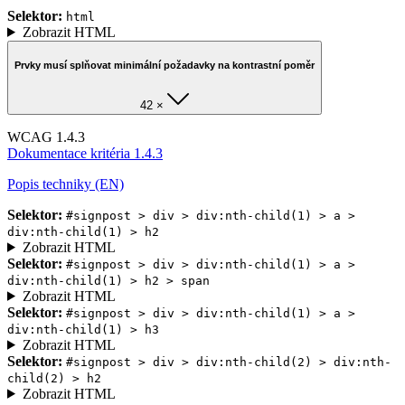
Selektor:
html
Zobrazit HTML
Prvky musí splňovat minimální požadavky na kontrastní poměr
42 ×
WCAG 1.4.3
Dokumentace kritéria 1.4.3
Popis techniky (EN)
Selektor:
#signpost > div > div:nth-child(1) > a >
div:nth-child(1) > h2
Zobrazit HTML
Selektor:
#signpost > div > div:nth-child(1) > a >
div:nth-child(1) > h2 > span
Zobrazit HTML
Selektor:
#signpost > div > div:nth-child(1) > a >
div:nth-child(1) > h3
Zobrazit HTML
Selektor:
#signpost > div > div:nth-child(2) > div:nth-
child(2) > h2
Zobrazit HTML