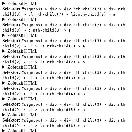
Zobrazit HTML
Selektor:
#signpost > div > div:nth-child(2) > div:nth-
child(3) > ul:nth-child(7) > li:nth-child(2) > a
Zobrazit HTML
Selektor:
#signpost > div > div:nth-child(2) > div:nth-
child(3) > p:nth-child(8) > a
Zobrazit HTML
Selektor:
#signpost > div > div:nth-child(3) > div:nth-
child(2) > ul > li:nth-child(1) > a
Zobrazit HTML
Selektor:
#signpost > div > div:nth-child(3) > div:nth-
child(2) > ul > li:nth-child(2) > a
Zobrazit HTML
Selektor:
#signpost > div > div:nth-child(3) > div:nth-
child(2) > ul > li:nth-child(3) > a
Zobrazit HTML
Selektor:
#signpost > div > div:nth-child(3) > div:nth-
child(2) > ul > li:nth-child(4) > a
Zobrazit HTML
Selektor:
#signpost > div > div:nth-child(3) > div:nth-
child(2) > ul > li:nth-child(5) > a
Zobrazit HTML
Selektor:
#signpost > div > div:nth-child(3) > div:nth-
child(2) > ul > li:nth-child(6) > a
Zobrazit HTML