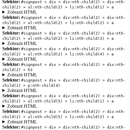
Selektor:
#signpost > div > div:nth-child(2) > div:nth-
child(2) > ul:nth-child(2) > li:nth-child(1) > a
Zobrazit HTML
Selektor:
#signpost > div > div:nth-child(2) > div:nth-
child(2) > ul:nth-child(2) > li:nth-child(2) > a
Zobrazit HTML
Selektor:
#signpost > div > div:nth-child(2) > div:nth-
child(2) > ul:nth-child(2) > li:nth-child(3) > a
Zobrazit HTML
Selektor:
#signpost > div > div:nth-child(2) > div:nth-
child(2) > ul:nth-child(2) > li:nth-child(4) > a
Zobrazit HTML
Selektor:
#signpost > div > div:nth-child(2) > div:nth-
child(2) > h3
Zobrazit HTML
Selektor:
#signpost > div > div:nth-child(2) > div:nth-
child(2) > p:nth-child(4)
Zobrazit HTML
Selektor:
#signpost > div > div:nth-child(2) > div:nth-
child(2) > ul:nth-child(5) > li:nth-child(1) > a
Zobrazit HTML
Selektor:
#signpost > div > div:nth-child(2) > div:nth-
child(2) > ul:nth-child(5) > li:nth-child(2) > a
Zobrazit HTML
Selektor:
#signpost > div > div:nth-child(2) > div:nth-