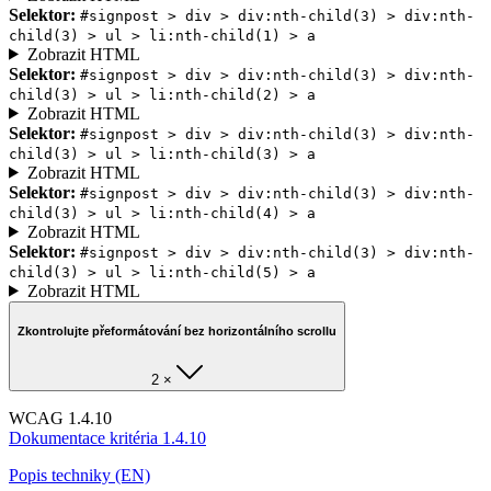
Selektor:
#signpost > div > div:nth-child(3) > div:nth-
child(3) > ul > li:nth-child(1) > a
Zobrazit HTML
Selektor:
#signpost > div > div:nth-child(3) > div:nth-
child(3) > ul > li:nth-child(2) > a
Zobrazit HTML
Selektor:
#signpost > div > div:nth-child(3) > div:nth-
child(3) > ul > li:nth-child(3) > a
Zobrazit HTML
Selektor:
#signpost > div > div:nth-child(3) > div:nth-
child(3) > ul > li:nth-child(4) > a
Zobrazit HTML
Selektor:
#signpost > div > div:nth-child(3) > div:nth-
child(3) > ul > li:nth-child(5) > a
Zobrazit HTML
Zkontrolujte přeformátování bez horizontálního scrollu
2 ×
WCAG 1.4.10
Dokumentace kritéria 1.4.10
Popis techniky (EN)