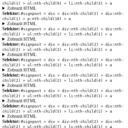
child(1) > ul:nth-child(9) > li:nth-child(3) > a
Zobrazit HTML
Selektor:
#signpost > div > div:nth-child(2) > div:nth-
child(1) > p:nth-child(10) > a
Zobrazit HTML
Selektor:
#signpost > div > div:nth-child(2) > div:nth-
child(2) > ul:nth-child(2) > li:nth-child(1) > a
Zobrazit HTML
Selektor:
#signpost > div > div:nth-child(2) > div:nth-
child(2) > ul:nth-child(2) > li:nth-child(2) > a
Zobrazit HTML
Selektor:
#signpost > div > div:nth-child(2) > div:nth-
child(2) > ul:nth-child(2) > li:nth-child(3) > a
Zobrazit HTML
Selektor:
#signpost > div > div:nth-child(2) > div:nth-
child(2) > ul:nth-child(2) > li:nth-child(4) > a
Zobrazit HTML
Selektor:
#signpost > div > div:nth-child(2) > div:nth-
child(2) > ul:nth-child(5) > li:nth-child(1) > a
Zobrazit HTML
Selektor:
#signpost > div > div:nth-child(2) > div:nth-
child(2) > ul:nth-child(5) > li:nth-child(2) > a
Zobrazit HTML
Selektor:
#signpost > div > div:nth-child(2) > div:nth-
child(2) > ul:nth-child(7) > li:nth-child(1) > a