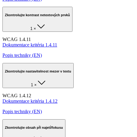
Zkontrolujte kontrast netextových prvků
1 ×
WCAG 1.4.11
Dokumentace kritéria 1.4.11
Popis techniky (EN)
Zkontrolujte nastavitelnost mezer v textu
1 ×
WCAG 1.4.12
Dokumentace kritéria 1.4.12
Popis techniky (EN)
Zkontrolujte obsah při najetí/fokusu