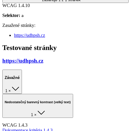
WCAG 1.4.10
Selektor:
a
Zasažené stránky:
https://udhpsh.cz
Testované stránky
https://udhpsh.cz
Závažné
1 ×
Nedostatečný barevný kontrast (velký text)
1 ×
WCAG 1.4.3
Dokumentace kritéria 1.4.3