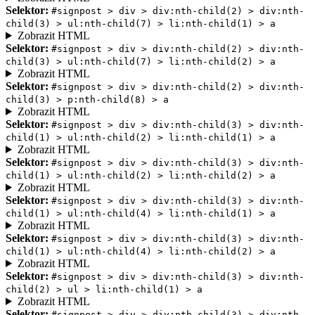
Selektor:
#signpost > div > div:nth-child(2) > div:nth-
child(3) > ul:nth-child(7) > li:nth-child(1) > a
Zobrazit HTML
Selektor:
#signpost > div > div:nth-child(2) > div:nth-
child(3) > ul:nth-child(7) > li:nth-child(2) > a
Zobrazit HTML
Selektor:
#signpost > div > div:nth-child(2) > div:nth-
child(3) > p:nth-child(8) > a
Zobrazit HTML
Selektor:
#signpost > div > div:nth-child(3) > div:nth-
child(1) > ul:nth-child(2) > li:nth-child(1) > a
Zobrazit HTML
Selektor:
#signpost > div > div:nth-child(3) > div:nth-
child(1) > ul:nth-child(2) > li:nth-child(2) > a
Zobrazit HTML
Selektor:
#signpost > div > div:nth-child(3) > div:nth-
child(1) > ul:nth-child(4) > li:nth-child(1) > a
Zobrazit HTML
Selektor:
#signpost > div > div:nth-child(3) > div:nth-
child(1) > ul:nth-child(4) > li:nth-child(2) > a
Zobrazit HTML
Selektor:
#signpost > div > div:nth-child(3) > div:nth-
child(2) > ul > li:nth-child(1) > a
Zobrazit HTML
Selektor:
#signpost > div > div:nth-child(3) > div:nth-