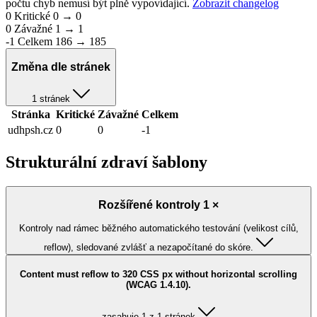
počtu chyb nemusí být plně vypovídající.
Zobrazit changelog
0
Kritické
0 → 0
0
Závažné
1 → 1
-1
Celkem
186 → 185
Změna dle stránek
1 stránek
Stránka
Kritické
Závažné
Celkem
udhpsh.cz
0
0
-1
Strukturální zdraví šablony
Rozšířené kontroly 1 ×
Kontroly nad rámec běžného automatického testování (velikost cílů,
reflow), sledované zvlášť a nezapočítané do skóre.
Content must reflow to 320 CSS px without horizontal scrolling
(WCAG 1.4.10).
zasahuje 1 z 1 stránek