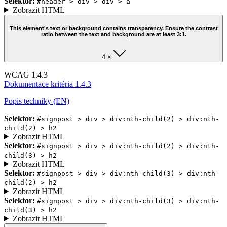
Selektor:
#header > div > div > a
Zobrazit HTML
This element's text or background contains transparency. Ensure the contrast
ratio between the text and background are at least 3:1.
4 ×
WCAG 1.4.3
Dokumentace kritéria 1.4.3
Popis techniky (EN)
Selektor:
#signpost > div > div:nth-child(2) > div:nth-
child(2) > h2
Zobrazit HTML
Selektor:
#signpost > div > div:nth-child(2) > div:nth-
child(3) > h2
Zobrazit HTML
Selektor:
#signpost > div > div:nth-child(3) > div:nth-
child(2) > h2
Zobrazit HTML
Selektor:
#signpost > div > div:nth-child(3) > div:nth-
child(3) > h2
Zobrazit HTML