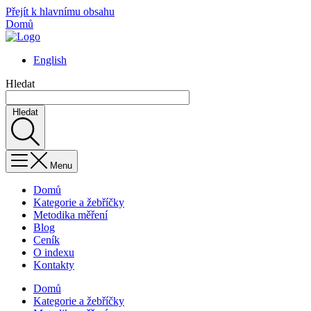
Přejít k hlavnímu obsahu
Domů
English
Hledat
Hledat
Menu
Domů
Kategorie a žebříčky
Metodika měření
Blog
Ceník
O indexu
Kontakty
Domů
Kategorie a žebříčky