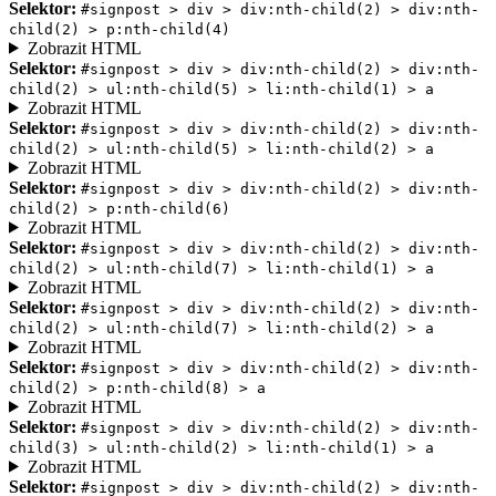
Selektor:
#signpost > div > div:nth-child(2) > div:nth-
child(2) > p:nth-child(4)
Zobrazit HTML
Selektor:
#signpost > div > div:nth-child(2) > div:nth-
child(2) > ul:nth-child(5) > li:nth-child(1) > a
Zobrazit HTML
Selektor:
#signpost > div > div:nth-child(2) > div:nth-
child(2) > ul:nth-child(5) > li:nth-child(2) > a
Zobrazit HTML
Selektor:
#signpost > div > div:nth-child(2) > div:nth-
child(2) > p:nth-child(6)
Zobrazit HTML
Selektor:
#signpost > div > div:nth-child(2) > div:nth-
child(2) > ul:nth-child(7) > li:nth-child(1) > a
Zobrazit HTML
Selektor:
#signpost > div > div:nth-child(2) > div:nth-
child(2) > ul:nth-child(7) > li:nth-child(2) > a
Zobrazit HTML
Selektor:
#signpost > div > div:nth-child(2) > div:nth-
child(2) > p:nth-child(8) > a
Zobrazit HTML
Selektor:
#signpost > div > div:nth-child(2) > div:nth-
child(3) > ul:nth-child(2) > li:nth-child(1) > a
Zobrazit HTML
Selektor:
#signpost > div > div:nth-child(2) > div:nth-