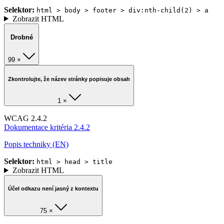
Selektor:
html > body > footer > div:nth-child(2) > a
Zobrazit HTML
Drobné
99 ×
Zkontrolujte, že název stránky popisuje obsah
1 ×
WCAG 2.4.2
Dokumentace kritéria 2.4.2
Popis techniky (EN)
Selektor:
html > head > title
Zobrazit HTML
Účel odkazu není jasný z kontextu
75 ×