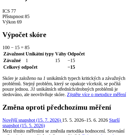
ICS
77
Přístupnost
85
Výkon
69
Výpočet skóre
100
−
15
=
85
Závažnost
Unikátní typy
Váhy
Odpočet
Závažné
1
15
−15
Celkový odpočet
−15
Skóre je založeno na
1
unikátních typech kritických a závažných
problémů. Stejný problém, který se opakuje vícekrát, se počítá
pouze jednou.
31
unikátních středních/drobných problémů je
sledováno, ale neovlivňuje skóre.
Zjistěte více o metodice měření
Změna oproti předchozímu měření
Novější snapshot (15. 7. 2026)
15. 5. 2026–15. 6. 2026
Starší
snapshot (15. 5. 2026)
Mezi těmito měřeními se změnila metodika hodnocení. Srovnání