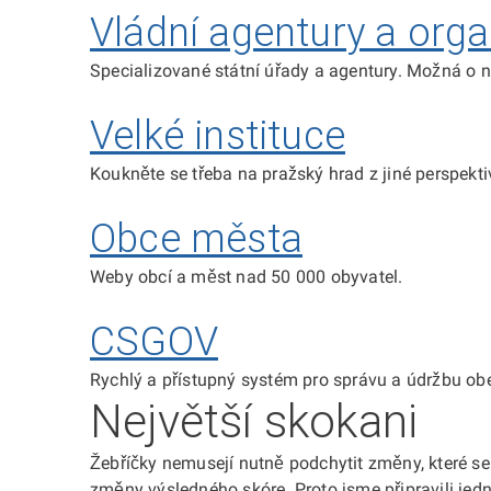
Vládní agentury a org
Specializované státní úřady a agentury. Možná o nic
Velké instituce
Koukněte se třeba na pražský hrad z jiné perspekti
Obce města
Weby obcí a měst nad 50 000 obyvatel.
CSGOV
Rychlý a přístupný systém pro správu a údržbu o
Největší skokani
Žebříčky nemusejí nutně podchytit změny, které 
změny výsledného skóre. Proto jsme připravili je