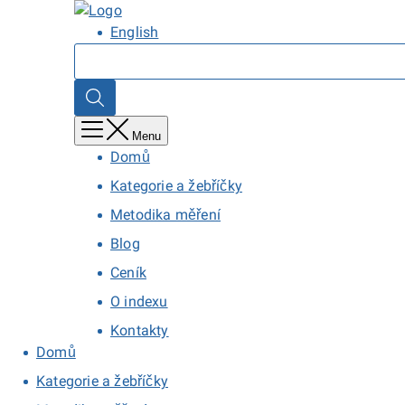
Přejít
Domů
k
English
hlavnímu
Hledat
obsahu
Hledat
Menu
Domů
Kategorie a žebříčky
Metodika měření
Blog
Ceník
O indexu
Kontakty
Domů
Kategorie a žebříčky