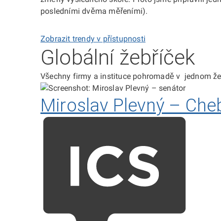
posledními dvěma měřeními).
Zobrazit trendy v přístupnosti
Globální žebříček
Všechny firmy a instituce pohromadě v jednom že
Miroslav Plevný – Che
Hodno
ICS