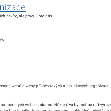
anizace
h nevíte, ale pracují pro nás.
vy.
becních webů a weby příspěvkových a neziskových organizací
se na měřených webech stanou. Některé weby mohou mít výrazn
dnoduchou tabulku, kde jsou zaznamenaní aktuálně největší s