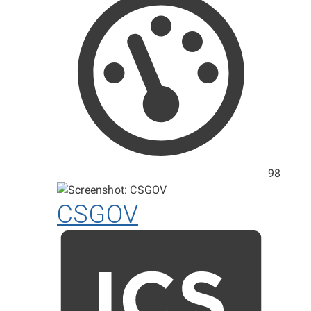
98
CSGOV
Hodno
ICS