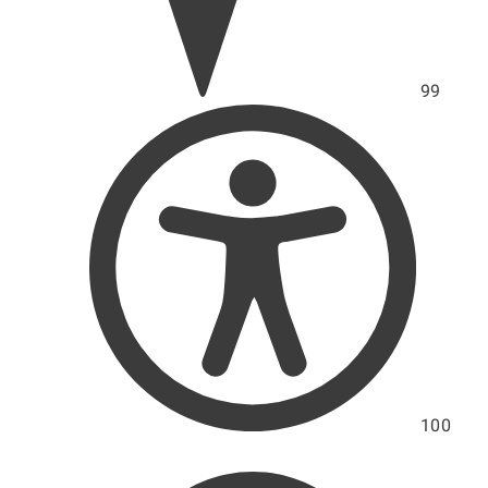
99
Skór
přís
100
Hodno
výko