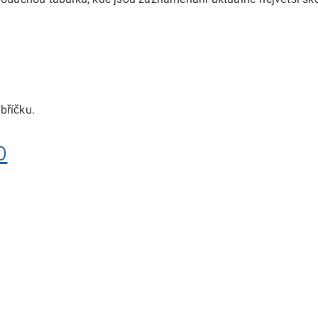
bříčku.
b
cení