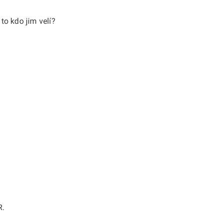
 to kdo jim velí?
R.