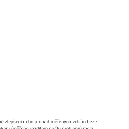
é zlepšení nebo propad měřených veličin beze
kokani (měřeno rozdílem počtu problémů mezi