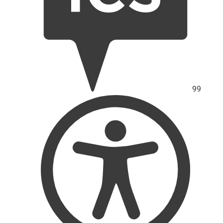
99
Skór
přís