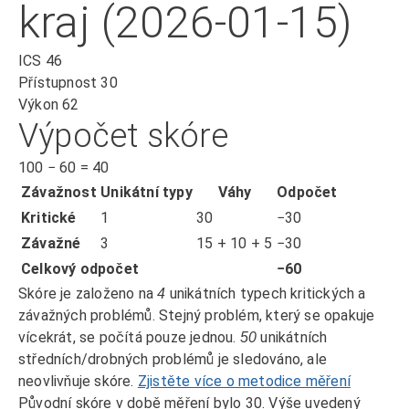
kraj (2026-01-15)
ICS
46
Přístupnost
30
Výkon
62
Výpočet skóre
100
−
60
=
40
Závažnost
Unikátní typy
Váhy
Odpočet
Kritické
1
30
−30
Závažné
3
15 + 10 + 5
−30
Celkový odpočet
−60
Skóre je založeno na
unikátních typech kritických a
4
závažných problémů. Stejný problém, který se opakuje
vícekrát, se počítá pouze jednou.
unikátních
50
středních/drobných problémů je sledováno, ale
neovlivňuje skóre.
Zjistěte více o metodice měření
Původní skóre v době měření bylo 30. Výše uvedený