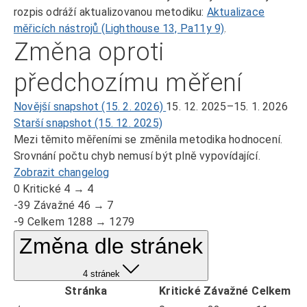
rozpis odráží aktualizovanou metodiku:
Aktualizace
měřicích nástrojů (Lighthouse 13, Pa11y 9)
.
Změna oproti
předchozímu měření
Novější snapshot (15. 2. 2026)
15. 12. 2025–15. 1. 2026
Starší snapshot (15. 12. 2025)
Mezi těmito měřeními se změnila metodika hodnocení.
Srovnání počtu chyb nemusí být plně vypovídající.
Zobrazit changelog
0
Kritické
4 → 4
-39
Závažné
46 → 7
-9
Celkem
1288 → 1279
Změna dle stránek
4 stránek
Stránka
Kritické
Závažné
Celkem