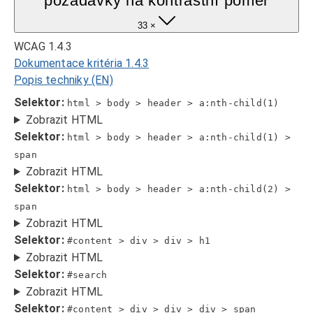
požadavky na kontrastní poměr
33 ×
WCAG 1.4.3
Dokumentace kritéria 1.4.3
Popis techniky (EN)
Selektor:
html > body > header > a:nth-child(1)
Zobrazit HTML
Selektor:
html > body > header > a:nth-child(1) >
span
Zobrazit HTML
Selektor:
html > body > header > a:nth-child(2) >
span
Zobrazit HTML
Selektor:
#content > div > div > h1
Zobrazit HTML
Selektor:
#search
Zobrazit HTML
Selektor:
#content > div > div > div > span