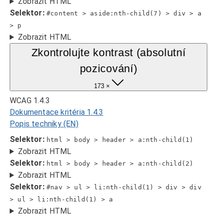
Zobrazit HTML
Selektor:
#content > aside:nth-child(7) > div > a
> p
Zobrazit HTML
Zkontrolujte kontrast (absolutní
pozicování)
173 ×
WCAG 1.4.3
Dokumentace kritéria 1.4.3
Popis techniky (EN)
Selektor:
html > body > header > a:nth-child(1)
Zobrazit HTML
Selektor:
html > body > header > a:nth-child(2)
Zobrazit HTML
Selektor:
#nav > ul > li:nth-child(1) > div > div
> ul > li:nth-child(1) > a
Zobrazit HTML