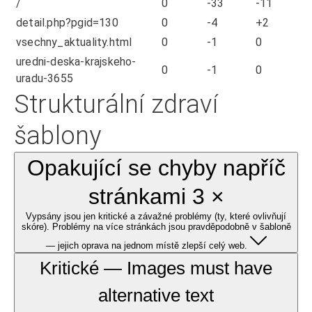
/
0
-33
-11
detail.php?pgid=130
0
-4
+2
vsechny_aktuality.html
0
-1
0
uredni-deska-krajskeho-
0
-1
0
uradu-3655
Strukturální zdraví
šablony
Opakující se chyby napříč
stránkami 3 ×
Vypsány jsou jen kritické a závažné problémy (ty, které ovlivňují
skóre). Problémy na více stránkách jsou pravděpodobně v šabloně
— jejich oprava na jednom místě zlepší celý web.
Kritické — Images must have
alternative text