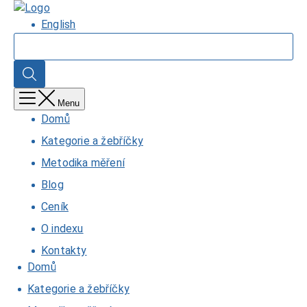
Přejít
Domů
k
English
hlavnímu
Hledat
obsahu
Hledat
Menu
Domů
Kategorie a žebříčky
Metodika měření
Blog
Ceník
O indexu
Kontakty
Domů
Kategorie a žebříčky