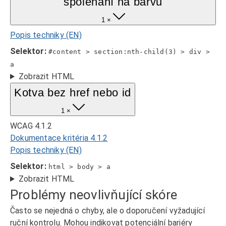
spoléhání na barvu
1 ×
Popis techniky (EN)
Selektor:
#content > section:nth-child(3) > div >
a
Zobrazit HTML
Kotva bez href nebo id
1 ×
WCAG 4.1.2
Dokumentace kritéria 4.1.2
Popis techniky (EN)
Selektor:
html > body > a
Zobrazit HTML
Problémy neovlivňující skóre
Často se nejedná o chyby, ale o doporučení vyžadující
ruční kontrolu. Mohou indikovat potenciální bariéry