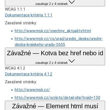
zasahuje 2 z 4 stránek
WCAG 1.1.1
Dokumentace kritéria 1.1.1
Zasažené stránky:
http://www.msk.cz/vsechny_aktuality.html
http://www.msk.cz/cs/urad/uredni_deska/uredni-
deska-krajskeho-uradu-3655
Závažné — Kotva bez href nebo id
zasahuje 2 z 4 stránek
WCAG 4.1.2
Dokumentace kritéria 4.1.2
Zasažené stránky:
http://www.msk.cz/
http://www.msk.cz/scripts/detail.php?pgid=130
Závažné — Element html musí