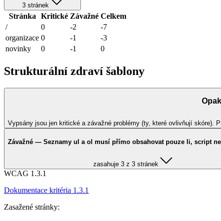
3 stránek
Stránka
Kritické
Závažné
Celkem
/
0
-2
-7
organizace
0
-1
-3
novinky
0
-1
0
Strukturální zdraví šablony
Opaku
Vypsány jsou jen kritické a závažné problémy (ty, které ovlivňují skóre)
Závažné — Seznamy ul a ol musí přímo obsahovat pouze li, script n
zasahuje 3 z 3 stránek
WCAG 1.3.1
Dokumentace kritéria 1.3.1
Zasažené stránky: