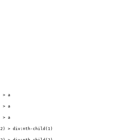
) > a
) > a
) > a
(2) > div:nth-child(1)
(2) > div:nth-child(2)