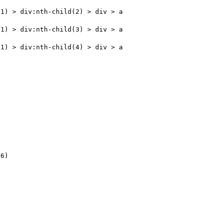
(1) > div:nth-child(2) > div > a
(1) > div:nth-child(3) > div > a
(1) > div:nth-child(4) > div > a
(6)