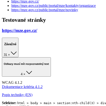
https://mze.gov.cz/
https://mze.gov.cz/public/portal/mze/kontakty/organizace
https://mze.gov.cz/public/portal/mze/novinky
Testované stránky
https://mze.gov.cz/
Závažné
31 ×
Odkazy musí mít rozpoznatelný text
4 ×
WCAG 4.1.2
Dokumentace kritéria 4.1.2
Popis techniky (EN)
Selektor:
html > body > main > section:nth-child(3) > di