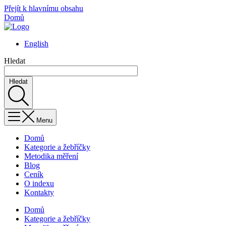
Přejít k hlavnímu obsahu
Domů
English
Hledat
Hledat
Menu
Domů
Kategorie a žebříčky
Metodika měření
Blog
Ceník
O indexu
Kontakty
Domů
Kategorie a žebříčky