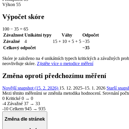
Výkon
55
Výpočet skóre
100
−
35
=
65
Závažnost
Unikátní typy
Váhy
Odpočet
Závažné
4
15 + 10 + 5 + 5
−35
Celkový odpočet
−35
Skóre je založeno na
4
unikátních typech kritických a závažných prob
neovlivňuje skóre.
Zjistěte více o metodice měření
Změna oproti předchozímu měření
Novější snapshot (15. 2. 2026)
15. 12. 2025–15. 1. 2026
Starší snaps
Mezi těmito měřeními se změnila metodika hodnocení. Srovnání počtu
0
Kritické
0 → 0
-4
Závažné
37 → 33
-10
Celkem
945 → 935
Změna dle stránek