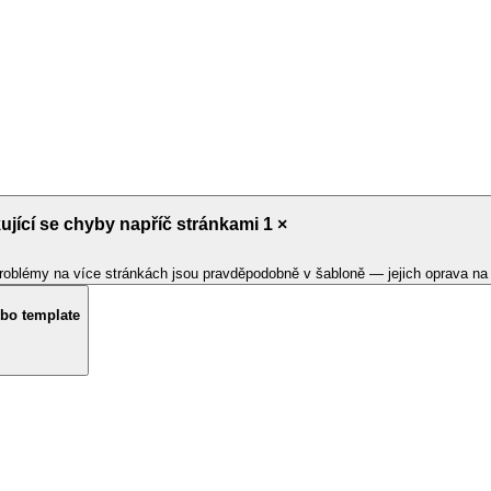
jící se chyby napříč stránkami 1 ×
. Problémy na více stránkách jsou pravděpodobně v šabloně — jejich oprava na
ebo template