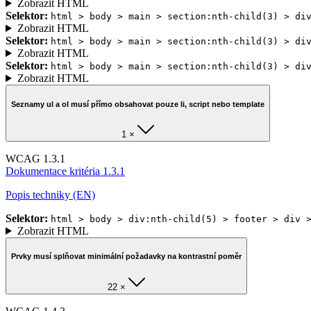
Zobrazit HTML
Selektor:
html > body > main > section:nth-child(3) > di
Zobrazit HTML
Selektor:
html > body > main > section:nth-child(3) > di
Zobrazit HTML
Selektor:
html > body > main > section:nth-child(3) > di
Zobrazit HTML
Seznamy ul a ol musí přímo obsahovat pouze li, script nebo template
1 ×
WCAG 1.3.1
Dokumentace kritéria 1.3.1
Popis techniky (EN)
Selektor:
html > body > div:nth-child(5) > footer > div 
Zobrazit HTML
Prvky musí splňovat minimální požadavky na kontrastní poměr
22 ×