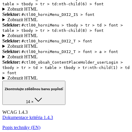
table > tbody > tr > td:nth-child(6) > font
Zobrazit HTML
Selektor:
#ctl00_horniMenu_DXI2_IS > font
Zobrazit HTML
Selektor:
#ctl00_horniMenu > tbody > tr > td > font >
table > tbody > tr > td:nth-child(8) > font
Zobrazit HTML
Selektor:
#ctl00_horniMenu_DXI2_T > font
Zobrazit HTML
Selektor:
#ctl00_horniMenu_DXI2_T > font > a > font
Zobrazit HTML
Selektor:
#ctl00_obsah_ContentPlaceHolder_userLogin >
tbody > tr > td > table > tbody > tr:nth-child(1) > td
> font
Zobrazit HTML
Zkontrolujte zděděnou barvu popředí
14 ×
WCAG 1.4.3
Dokumentace kritéria 1.4.3
Popis techniky (EN)