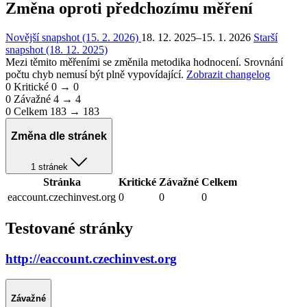
Změna oproti předchozímu měření
Novější snapshot (15. 2. 2026)
18. 12. 2025–15. 1. 2026
Starší
snapshot (18. 12. 2025)
Mezi těmito měřeními se změnila metodika hodnocení. Srovnání
počtu chyb nemusí být plně vypovídající.
Zobrazit changelog
0
Kritické
0 → 0
0
Závažné
4 → 4
0
Celkem
183 → 183
Změna dle stránek
1 stránek
Stránka
Kritické
Závažné
Celkem
eaccount.czechinvest.org
0
0
0
Testované stránky
http://eaccount.czechinvest.org
Závažné