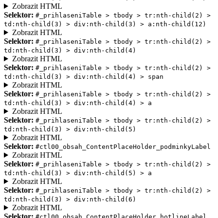
Zobrazit HTML
Selektor:
#_prihlaseniTable > tbody > tr:nth-child(2) >
td:nth-child(3) > div:nth-child(3) > a:nth-child(12)
Zobrazit HTML
Selektor:
#_prihlaseniTable > tbody > tr:nth-child(2) >
td:nth-child(3) > div:nth-child(4)
Zobrazit HTML
Selektor:
#_prihlaseniTable > tbody > tr:nth-child(2) >
td:nth-child(3) > div:nth-child(4) > span
Zobrazit HTML
Selektor:
#_prihlaseniTable > tbody > tr:nth-child(2) >
td:nth-child(3) > div:nth-child(4) > a
Zobrazit HTML
Selektor:
#_prihlaseniTable > tbody > tr:nth-child(2) >
td:nth-child(3) > div:nth-child(5)
Zobrazit HTML
Selektor:
#ctl00_obsah_ContentPlaceHolder_podminkyLabel
Zobrazit HTML
Selektor:
#_prihlaseniTable > tbody > tr:nth-child(2) >
td:nth-child(3) > div:nth-child(5) > a
Zobrazit HTML
Selektor:
#_prihlaseniTable > tbody > tr:nth-child(2) >
td:nth-child(3) > div:nth-child(6)
Zobrazit HTML
Selektor:
#ctl00_obsah_ContentPlaceHolder_hotlineLabel