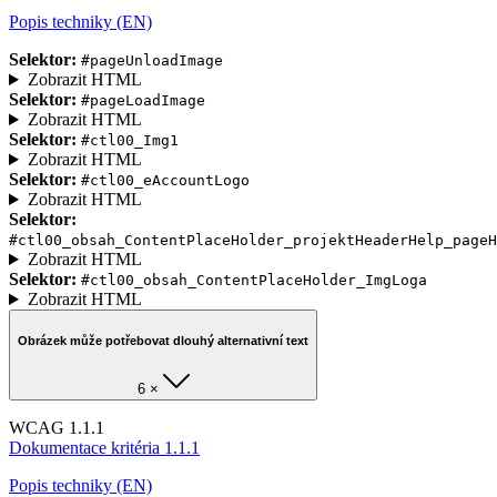
Popis techniky (EN)
Selektor:
#pageUnloadImage
Zobrazit HTML
Selektor:
#pageLoadImage
Zobrazit HTML
Selektor:
#ctl00_Img1
Zobrazit HTML
Selektor:
#ctl00_eAccountLogo
Zobrazit HTML
Selektor:
#ctl00_obsah_ContentPlaceHolder_projektHeaderHelp_pageH
Zobrazit HTML
Selektor:
#ctl00_obsah_ContentPlaceHolder_ImgLoga
Zobrazit HTML
Obrázek může potřebovat dlouhý alternativní text
6 ×
WCAG 1.1.1
Dokumentace kritéria 1.1.1
Popis techniky (EN)