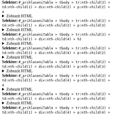
Selektor:
#_prihlaseniTable > tbody > tr:nth-child(2) >
td:nth-child(1) > div:nth-child(2) > p:nth-child(2) >
a
Zobrazit HTML
Selektor:
#_prihlaseniTable > tbody > tr:nth-child(2) >
td:nth-child(1) > div:nth-child(2) > p:nth-child(3)
Zobrazit HTML
Selektor:
#_prihlaseniTable > tbody > tr:nth-child(2) >
td:nth-child(1) > div:nth-child(4) > h2
Zobrazit HTML
Selektor:
#_prihlaseniTable > tbody > tr:nth-child(2) >
td:nth-child(1) > div:nth-child(4) > p:nth-child(2)
Zobrazit HTML
Selektor:
#_prihlaseniTable > tbody > tr:nth-child(2) >
td:nth-child(1) > div:nth-child(4) > p:nth-child(3)
Zobrazit HTML
Selektor:
#_prihlaseniTable > tbody > tr:nth-child(2) >
td:nth-child(1) > div:nth-child(4) > p:nth-child(3) >
a
Zobrazit HTML
Selektor:
#_prihlaseniTable > tbody > tr:nth-child(2) >
td:nth-child(1) > div:nth-child(4) > p:nth-child(4)
Zobrazit HTML
Selektor:
#_prihlaseniTable > tbody > tr:nth-child(2) >
td:nth-child(1) > div:nth-child(4) > p:nth-child(4) >