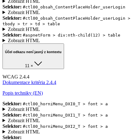
Zobrazit HTML
Selektor:
#ctl00_obsah_ContentPlaceHolder_userLogin
Zobrazit HTML
Selektor:
#ctl00_obsah_ContentPlaceHolder_userLogin >
tbody > tr > td > table
Zobrazit HTML
Selektor:
#aspnetForm > div:nth-child(12) > table
Zobrazit HTML
Účel odkazu není jasný z kontextu
11 ×
WCAG 2.4.4
Dokumentace kritéria 2.4.4
Popis techniky (EN)
Selektor:
#ctl00_horniMenu_DXI0_T > font > a
Zobrazit HTML
Selektor:
#ctl00_horniMenu_DXI1_T > font > a
Zobrazit HTML
Selektor:
#ctl00_horniMenu_DXI2_T > font > a
Zobrazit HTML
Selektor: