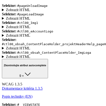
Selektor:
#pageUnloadImage
Zobrazit HTML
Selektor:
#pageLoadImage
Zobrazit HTML
Selektor:
#ctl00_Img1
Zobrazit HTML
Selektor:
#ctl00_eAccountLogo
Zobrazit HTML
Selektor:
#ctl00_obsah_ContentPlaceHolder_projektHeaderHelp_pageH
Zobrazit HTML
Selektor:
#ctl00_obsah_ContentPlaceHolder_ImgLoga
Zobrazit HTML
Zkontrolujte atribut autocomplete
9 ×
WCAG 1.3.5
Dokumentace kritéria 1.3.5
Popis techniky (EN)
Selektor:
#__VIEWSTATE