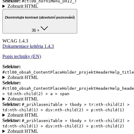
Selektor:
#ctl00_horniMenu_DXI2_T
Zobrazit HTML
Zkontrolujte kontrast (absolutní pozicování)
36 ×
WCAG 1.4.3
Dokumentace kritéria 1.4.3
Popis techniky (EN)
Selektor:
#ctl00_obsah_ContentPlaceHolder_projektHeaderHelp_title
Zobrazit HTML
Selektor:
#ctl00_obsah_ContentPlaceHolder_projektHeaderHelp_heade
> td:nth-child(2) > a > span
Zobrazit HTML
Selektor:
#_prihlaseniTable > tbody > tr:nth-child(2) >
td:nth-child(1) > div:nth-child(2) > p:nth-child(1)
Zobrazit HTML
Selektor:
#_prihlaseniTable > tbody > tr:nth-child(2) >
td:nth-child(1) > div:nth-child(2) > p:nth-child(2)
Zobrazit HTML