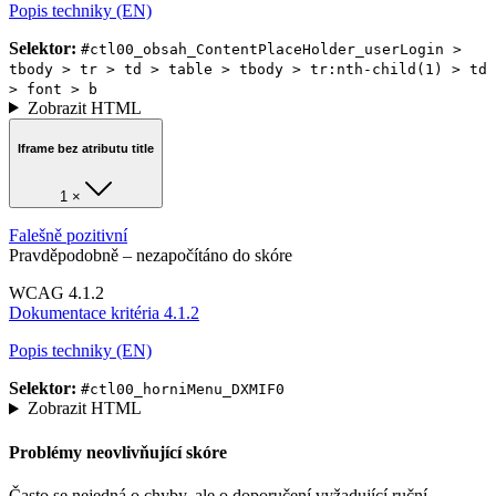
Popis techniky (EN)
Selektor:
#ctl00_obsah_ContentPlaceHolder_userLogin >
tbody > tr > td > table > tbody > tr:nth-child(1) > td
> font > b
Zobrazit HTML
Iframe bez atributu title
1 ×
Falešně pozitivní
Pravděpodobně – nezapočítáno do skóre
WCAG 4.1.2
Dokumentace kritéria 4.1.2
Popis techniky (EN)
Selektor:
#ctl00_horniMenu_DXMIF0
Zobrazit HTML
Problémy neovlivňující skóre
Často se nejedná o chyby, ale o doporučení vyžadující ruční