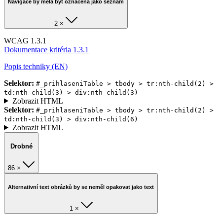
Navigace by měla být označena jako seznam
2 ×
WCAG 1.3.1
Dokumentace kritéria 1.3.1
Popis techniky (EN)
Selektor:
#_prihlaseniTable > tbody > tr:nth-child(2) >
td:nth-child(3) > div:nth-child(3)
Zobrazit HTML
Selektor:
#_prihlaseniTable > tbody > tr:nth-child(2) >
td:nth-child(3) > div:nth-child(6)
Zobrazit HTML
Drobné
86 ×
Alternativní text obrázků by se neměl opakovat jako text
1 ×