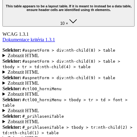
This table appears to be a layout table. If it is meant to instead be a data table,
ensure header cells are identified using th elements.
10 ×
WCAG 1.3.1
Dokumentace kritéria 1.3.1
Selektor:
#aspnetForm > div:nth-child(8) > table
Zobrazit HTML
Selektor:
#aspnetForm > div:nth-child(8) > table >
tbody > tr > td:nth-child(4) > table
Zobrazit HTML
Selektor:
#aspnetForm > div:nth-child(9) > table
Zobrazit HTML
Selektor:
#ctl00_horniMenu
Zobrazit HTML
Selektor:
#ctl00_horniMenu > tbody > tr > td > font >
table
Zobrazit HTML
Selektor:
#_prihlaseniTable
Zobrazit HTML
Selektor:
#_prihlaseniTable > tbody > tr:nth-child(2) >
td:nth-child(1) > table