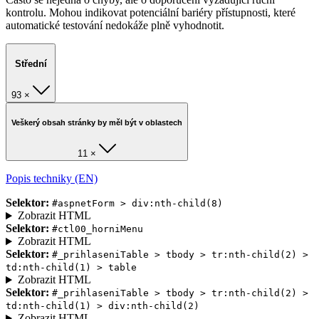
kontrolu. Mohou indikovat potenciální bariéry přístupnosti, které
automatické testování nedokáže plně vyhodnotit.
Střední
93 ×
Veškerý obsah stránky by měl být v oblastech
11 ×
Popis techniky (EN)
Selektor:
#aspnetForm > div:nth-child(8)
Zobrazit HTML
Selektor:
#ctl00_horniMenu
Zobrazit HTML
Selektor:
#_prihlaseniTable > tbody > tr:nth-child(2) >
td:nth-child(1) > table
Zobrazit HTML
Selektor:
#_prihlaseniTable > tbody > tr:nth-child(2) >
td:nth-child(1) > div:nth-child(2)
Zobrazit HTML