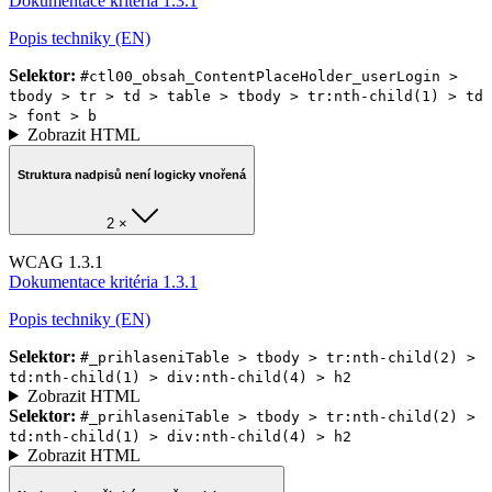
Dokumentace kritéria 1.3.1
Popis techniky (EN)
Selektor:
#ctl00_obsah_ContentPlaceHolder_userLogin >
tbody > tr > td > table > tbody > tr:nth-child(1) > td
> font > b
Zobrazit HTML
Struktura nadpisů není logicky vnořená
2 ×
WCAG 1.3.1
Dokumentace kritéria 1.3.1
Popis techniky (EN)
Selektor:
#_prihlaseniTable > tbody > tr:nth-child(2) >
td:nth-child(1) > div:nth-child(4) > h2
Zobrazit HTML
Selektor:
#_prihlaseniTable > tbody > tr:nth-child(2) >
td:nth-child(1) > div:nth-child(4) > h2
Zobrazit HTML