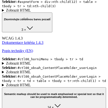
Selektor:
#aspnetForm > div:nth-child(12) > table >
tbody > tr > td:nth-child(3)
Zobrazit HTML
Zkontrolujte zděděnou barvu pozadí
3 ×
WCAG 1.4.3
Dokumentace kritéria 1.4.3
Popis techniky (EN)
Selektor:
#ctl00_horniMenu > tbody > tr > td
Zobrazit HTML
Selektor:
#ctl00_obsah_ContentPlaceHolder_userLogin
Zobrazit HTML
Selektor:
#ctl00_obsah_ContentPlaceHolder_userLogin >
tbody > tr > td > table > tbody > tr:nth-child(1) > td
Zobrazit HTML
Semantic markup should be used to mark emphasised or special text so that it
can be programmatically determined.
14 ×