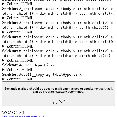
Zobrazit HTML
Selektor:
#_prihlaseniTable > tbody > tr:nth-child(2) >
td:nth-child(3) > div:nth-child(6) > span:nth-child(4)
Zobrazit HTML
Selektor:
#_prihlaseniTable > tbody > tr:nth-child(2) >
td:nth-child(3) > div:nth-child(6) > a:nth-child(7)
Zobrazit HTML
Selektor:
#_prihlaseniTable > tbody > tr:nth-child(2) >
td:nth-child(3) > div:nth-child(6) > span:nth-child(9)
Zobrazit HTML
Selektor:
#_prihlaseniTable > tbody > tr:nth-child(2) >
td:nth-child(3) > div:nth-child(6) > a:nth-child(12)
Zobrazit HTML
Selektor:
#ctl00_HyperLink2
Zobrazit HTML
Selektor:
#ctl00__copyrightMailHyperLink
Zobrazit HTML
Semantic markup should be used to mark emphasised or special text so that it
can be programmatically determined.
1 ×
WCAG 1.3.1