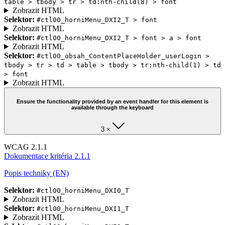
table > tbody > tr > td:nth-child(8) > font
Zobrazit HTML
Selektor:
#ctl00_horniMenu_DXI2_T > font
Zobrazit HTML
Selektor:
#ctl00_horniMenu_DXI2_T > font > a > font
Zobrazit HTML
Selektor:
#ctl00_obsah_ContentPlaceHolder_userLogin >
tbody > tr > td > table > tbody > tr:nth-child(1) > td
> font
Zobrazit HTML
Ensure the functionality provided by an event handler for this element is
available through the keyboard
3 ×
WCAG 2.1.1
Dokumentace kritéria 2.1.1
Popis techniky (EN)
Selektor:
#ctl00_horniMenu_DXI0_T
Zobrazit HTML
Selektor:
#ctl00_horniMenu_DXI1_T
Zobrazit HTML