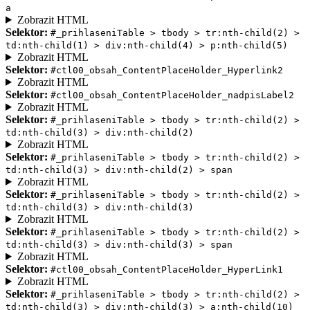
a
Zobrazit HTML
Selektor:
#_prihlaseniTable > tbody > tr:nth-child(2) >
td:nth-child(1) > div:nth-child(4) > p:nth-child(5)
Zobrazit HTML
Selektor:
#ctl00_obsah_ContentPlaceHolder_Hyperlink2
Zobrazit HTML
Selektor:
#ctl00_obsah_ContentPlaceHolder_nadpisLabel2
Zobrazit HTML
Selektor:
#_prihlaseniTable > tbody > tr:nth-child(2) >
td:nth-child(3) > div:nth-child(2)
Zobrazit HTML
Selektor:
#_prihlaseniTable > tbody > tr:nth-child(2) >
td:nth-child(3) > div:nth-child(2) > span
Zobrazit HTML
Selektor:
#_prihlaseniTable > tbody > tr:nth-child(2) >
td:nth-child(3) > div:nth-child(3)
Zobrazit HTML
Selektor:
#_prihlaseniTable > tbody > tr:nth-child(2) >
td:nth-child(3) > div:nth-child(3) > span
Zobrazit HTML
Selektor:
#ctl00_obsah_ContentPlaceHolder_HyperLink1
Zobrazit HTML
Selektor:
#_prihlaseniTable > tbody > tr:nth-child(2) >
td:nth-child(3) > div:nth-child(3) > a:nth-child(10)