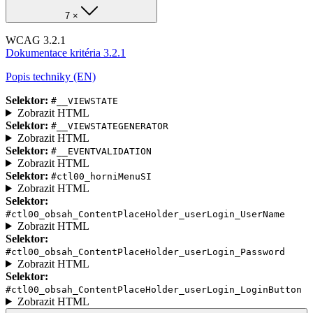
7 ×
WCAG 3.2.1
Dokumentace kritéria 3.2.1
Popis techniky (EN)
Selektor:
#__VIEWSTATE
Zobrazit HTML
Selektor:
#__VIEWSTATEGENERATOR
Zobrazit HTML
Selektor:
#__EVENTVALIDATION
Zobrazit HTML
Selektor:
#ctl00_horniMenuSI
Zobrazit HTML
Selektor:
#ctl00_obsah_ContentPlaceHolder_userLogin_UserName
Zobrazit HTML
Selektor:
#ctl00_obsah_ContentPlaceHolder_userLogin_Password
Zobrazit HTML
Selektor:
#ctl00_obsah_ContentPlaceHolder_userLogin_LoginButton
Zobrazit HTML