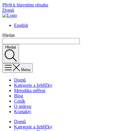
Přejít k hlavnímu obsahu
Domů
English
Hledat
Hledat
Menu
Domů
Kategorie a žebříčky
Metodika měření
Blog
Ceník
O indexu
Kontakty
Domů
Kategorie a žebříčky