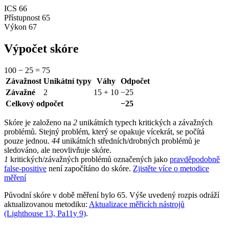
ICS
66
Přístupnost
65
Výkon
67
Výpočet skóre
100
−
25
=
75
Závažnost
Unikátní typy
Váhy
Odpočet
Závažné
2
15 + 10
−25
Celkový odpočet
−25
Skóre je založeno na
2
unikátních typech kritických a závažných
problémů. Stejný problém, který se opakuje vícekrát, se počítá
pouze jednou.
44
unikátních středních/drobných problémů je
sledováno, ale neovlivňuje skóre.
1
kritických/závažných problémů označených jako
pravděpodobně
false-positive
není započítáno do skóre.
Zjistěte více o metodice
měření
Původní skóre v době měření bylo 65. Výše uvedený rozpis odráží
aktualizovanou metodiku:
Aktualizace měřicích nástrojů
(Lighthouse 13, Pa11y 9)
.