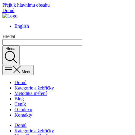
Přejít k hlavnímu obsahu
Domů
English
Hledat
Hledat
Menu
Domů
Kategorie a žebříčky
Metodika měření
Blog
Ceník
O indexu
Kontakty
Domů
Kategorie a žebříčky