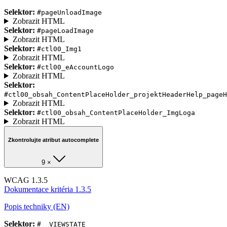
Selektor:
#pageUnloadImage
Zobrazit HTML
Selektor:
#pageLoadImage
Zobrazit HTML
Selektor:
#ctl00_Img1
Zobrazit HTML
Selektor:
#ctl00_eAccountLogo
Zobrazit HTML
Selektor:
#ctl00_obsah_ContentPlaceHolder_projektHeaderHelp_pageH
Zobrazit HTML
Selektor:
#ctl00_obsah_ContentPlaceHolder_ImgLoga
Zobrazit HTML
Zkontrolujte atribut autocomplete
9 ×
WCAG 1.3.5
Dokumentace kritéria 1.3.5
Popis techniky (EN)
Selektor:
#__VIEWSTATE