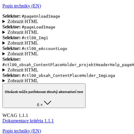
Popis techniky (EN)
Selektor:
#pageUnloadImage
Zobrazit HTML
Selektor:
#pageLoadImage
Zobrazit HTML
Selektor:
#ctl00_Img1
Zobrazit HTML
Selektor:
#ctl00_eAccountLogo
Zobrazit HTML
Selektor:
#ctl00_obsah_ContentPlaceHolder_projektHeaderHelp_pageH
Zobrazit HTML
Selektor:
#ctl00_obsah_ContentPlaceHolder_ImgLoga
Zobrazit HTML
Obrázek může potřebovat dlouhý alternativní text
6 ×
WCAG 1.1.1
Dokumentace kritéria 1.1.1
Popis techniky (EN)