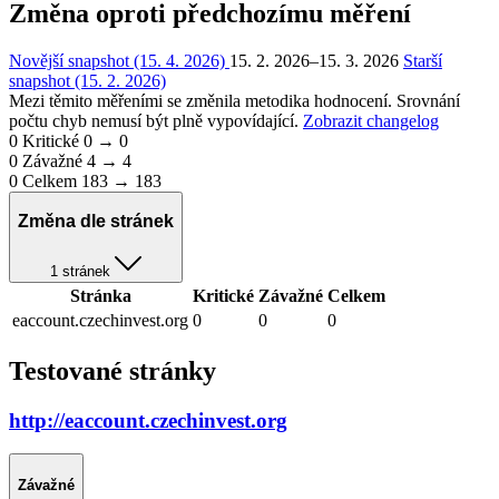
Změna oproti předchozímu měření
Novější snapshot (15. 4. 2026)
15. 2. 2026–15. 3. 2026
Starší
snapshot (15. 2. 2026)
Mezi těmito měřeními se změnila metodika hodnocení. Srovnání
počtu chyb nemusí být plně vypovídající.
Zobrazit changelog
0
Kritické
0 → 0
0
Závažné
4 → 4
0
Celkem
183 → 183
Změna dle stránek
1 stránek
Stránka
Kritické
Závažné
Celkem
eaccount.czechinvest.org
0
0
0
Testované stránky
http://eaccount.czechinvest.org
Závažné