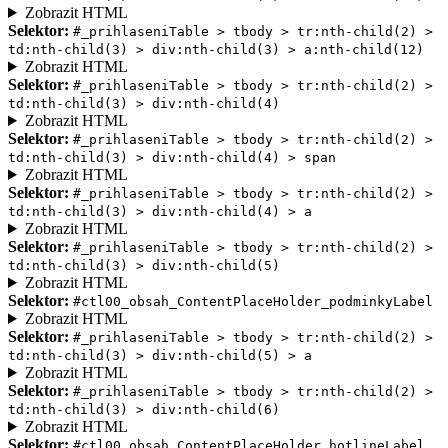
Zobrazit HTML
Selektor:
#_prihlaseniTable > tbody > tr:nth-child(2) >
td:nth-child(3) > div:nth-child(3) > a:nth-child(12)
Zobrazit HTML
Selektor:
#_prihlaseniTable > tbody > tr:nth-child(2) >
td:nth-child(3) > div:nth-child(4)
Zobrazit HTML
Selektor:
#_prihlaseniTable > tbody > tr:nth-child(2) >
td:nth-child(3) > div:nth-child(4) > span
Zobrazit HTML
Selektor:
#_prihlaseniTable > tbody > tr:nth-child(2) >
td:nth-child(3) > div:nth-child(4) > a
Zobrazit HTML
Selektor:
#_prihlaseniTable > tbody > tr:nth-child(2) >
td:nth-child(3) > div:nth-child(5)
Zobrazit HTML
Selektor:
#ctl00_obsah_ContentPlaceHolder_podminkyLabel
Zobrazit HTML
Selektor:
#_prihlaseniTable > tbody > tr:nth-child(2) >
td:nth-child(3) > div:nth-child(5) > a
Zobrazit HTML
Selektor:
#_prihlaseniTable > tbody > tr:nth-child(2) >
td:nth-child(3) > div:nth-child(6)
Zobrazit HTML
Selektor:
#ctl00_obsah_ContentPlaceHolder_hotlineLabel