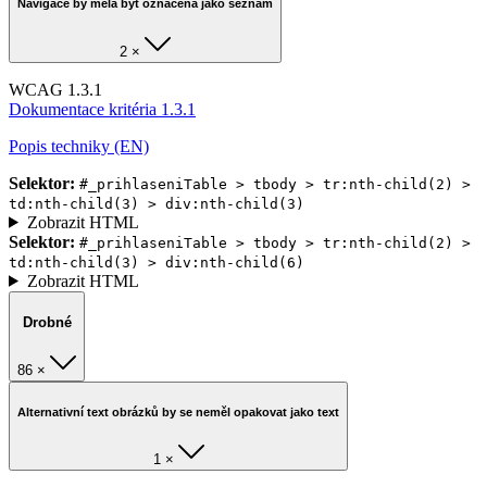
Navigace by měla být označena jako seznam
2 ×
WCAG 1.3.1
Dokumentace kritéria 1.3.1
Popis techniky (EN)
Selektor:
#_prihlaseniTable > tbody > tr:nth-child(2) >
td:nth-child(3) > div:nth-child(3)
Zobrazit HTML
Selektor:
#_prihlaseniTable > tbody > tr:nth-child(2) >
td:nth-child(3) > div:nth-child(6)
Zobrazit HTML
Drobné
86 ×
Alternativní text obrázků by se neměl opakovat jako text
1 ×