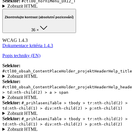
Selektor:
#ctl00_horniMenu_DXI2_T
Zobrazit HTML
Zkontrolujte kontrast (absolutní pozicování)
36 ×
WCAG 1.4.3
Dokumentace kritéria 1.4.3
Popis techniky (EN)
Selektor:
#ctl00_obsah_ContentPlaceHolder_projektHeaderHelp_title
Zobrazit HTML
Selektor:
#ctl00_obsah_ContentPlaceHolder_projektHeaderHelp_heade
> td:nth-child(2) > a > span
Zobrazit HTML
Selektor:
#_prihlaseniTable > tbody > tr:nth-child(2) >
td:nth-child(1) > div:nth-child(2) > p:nth-child(1)
Zobrazit HTML
Selektor:
#_prihlaseniTable > tbody > tr:nth-child(2) >
td:nth-child(1) > div:nth-child(2) > p:nth-child(2)
Zobrazit HTML