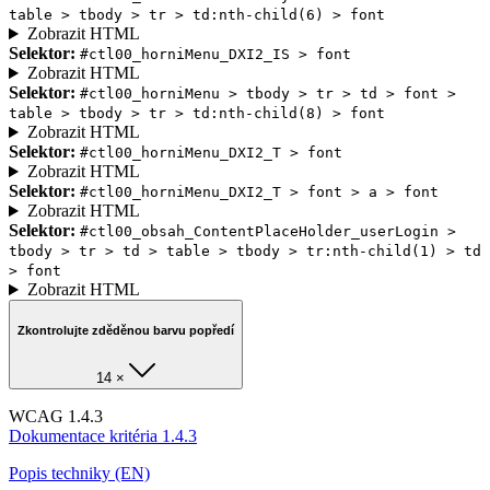
table > tbody > tr > td:nth-child(6) > font
Zobrazit HTML
Selektor:
#ctl00_horniMenu_DXI2_IS > font
Zobrazit HTML
Selektor:
#ctl00_horniMenu > tbody > tr > td > font >
table > tbody > tr > td:nth-child(8) > font
Zobrazit HTML
Selektor:
#ctl00_horniMenu_DXI2_T > font
Zobrazit HTML
Selektor:
#ctl00_horniMenu_DXI2_T > font > a > font
Zobrazit HTML
Selektor:
#ctl00_obsah_ContentPlaceHolder_userLogin >
tbody > tr > td > table > tbody > tr:nth-child(1) > td
> font
Zobrazit HTML
Zkontrolujte zděděnou barvu popředí
14 ×
WCAG 1.4.3
Dokumentace kritéria 1.4.3
Popis techniky (EN)