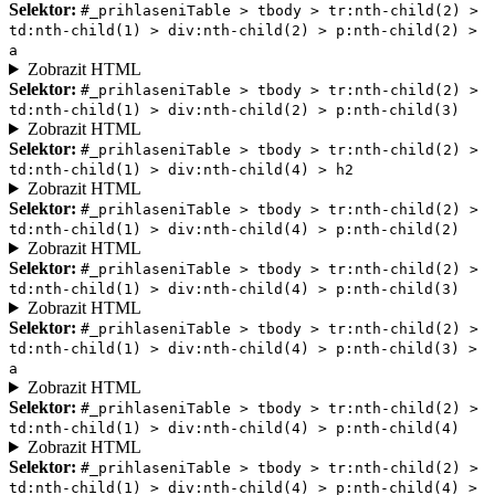
Selektor:
#_prihlaseniTable > tbody > tr:nth-child(2) >
td:nth-child(1) > div:nth-child(2) > p:nth-child(2) >
a
Zobrazit HTML
Selektor:
#_prihlaseniTable > tbody > tr:nth-child(2) >
td:nth-child(1) > div:nth-child(2) > p:nth-child(3)
Zobrazit HTML
Selektor:
#_prihlaseniTable > tbody > tr:nth-child(2) >
td:nth-child(1) > div:nth-child(4) > h2
Zobrazit HTML
Selektor:
#_prihlaseniTable > tbody > tr:nth-child(2) >
td:nth-child(1) > div:nth-child(4) > p:nth-child(2)
Zobrazit HTML
Selektor:
#_prihlaseniTable > tbody > tr:nth-child(2) >
td:nth-child(1) > div:nth-child(4) > p:nth-child(3)
Zobrazit HTML
Selektor:
#_prihlaseniTable > tbody > tr:nth-child(2) >
td:nth-child(1) > div:nth-child(4) > p:nth-child(3) >
a
Zobrazit HTML
Selektor:
#_prihlaseniTable > tbody > tr:nth-child(2) >
td:nth-child(1) > div:nth-child(4) > p:nth-child(4)
Zobrazit HTML
Selektor:
#_prihlaseniTable > tbody > tr:nth-child(2) >
td:nth-child(1) > div:nth-child(4) > p:nth-child(4) >