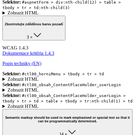
Selektor:
#aspnetForm > div:nth-child(12) > table >
tbody > tr > td:nth-child(3)
Zobrazit HTML
Zkontrolujte zděděnou barvu pozadí
3 ×
WCAG 1.4.3
Dokumentace kritéria 1.4.3
Popis techniky (EN)
Selektor:
#ctl00_horniMenu > tbody > tr > td
Zobrazit HTML
Selektor:
#ctl00_obsah_ContentPlaceHolder_userLogin
Zobrazit HTML
Selektor:
#ctl00_obsah_ContentPlaceHolder_userLogin >
tbody > tr > td > table > tbody > tr:nth-child(1) > td
Zobrazit HTML
Semantic markup should be used to mark emphasised or special text so that it
can be programmatically determined.
14 ×