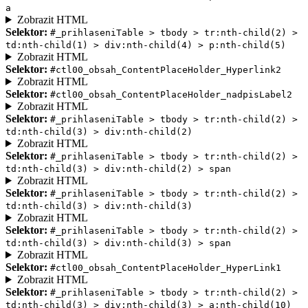
a
Zobrazit HTML
Selektor:
#_prihlaseniTable > tbody > tr:nth-child(2) >
td:nth-child(1) > div:nth-child(4) > p:nth-child(5)
Zobrazit HTML
Selektor:
#ctl00_obsah_ContentPlaceHolder_Hyperlink2
Zobrazit HTML
Selektor:
#ctl00_obsah_ContentPlaceHolder_nadpisLabel2
Zobrazit HTML
Selektor:
#_prihlaseniTable > tbody > tr:nth-child(2) >
td:nth-child(3) > div:nth-child(2)
Zobrazit HTML
Selektor:
#_prihlaseniTable > tbody > tr:nth-child(2) >
td:nth-child(3) > div:nth-child(2) > span
Zobrazit HTML
Selektor:
#_prihlaseniTable > tbody > tr:nth-child(2) >
td:nth-child(3) > div:nth-child(3)
Zobrazit HTML
Selektor:
#_prihlaseniTable > tbody > tr:nth-child(2) >
td:nth-child(3) > div:nth-child(3) > span
Zobrazit HTML
Selektor:
#ctl00_obsah_ContentPlaceHolder_HyperLink1
Zobrazit HTML
Selektor:
#_prihlaseniTable > tbody > tr:nth-child(2) >
td:nth-child(3) > div:nth-child(3) > a:nth-child(10)