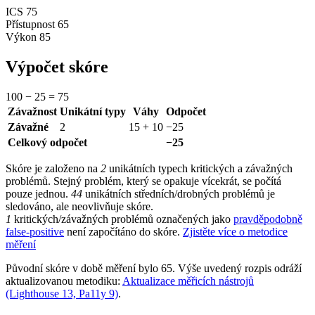
ICS
75
Přístupnost
65
Výkon
85
Výpočet skóre
100
−
25
=
75
Závažnost
Unikátní typy
Váhy
Odpočet
Závažné
2
15 + 10
−25
Celkový odpočet
−25
Skóre je založeno na
2
unikátních typech kritických a závažných
problémů. Stejný problém, který se opakuje vícekrát, se počítá
pouze jednou.
44
unikátních středních/drobných problémů je
sledováno, ale neovlivňuje skóre.
1
kritických/závažných problémů označených jako
pravděpodobně
false-positive
není započítáno do skóre.
Zjistěte více o metodice
měření
Původní skóre v době měření bylo 65. Výše uvedený rozpis odráží
aktualizovanou metodiku:
Aktualizace měřicích nástrojů
(Lighthouse 13, Pa11y 9)
.