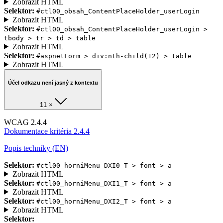
Zobrazit HTML
Selektor:
#ctl00_obsah_ContentPlaceHolder_userLogin
Zobrazit HTML
Selektor:
#ctl00_obsah_ContentPlaceHolder_userLogin >
tbody > tr > td > table
Zobrazit HTML
Selektor:
#aspnetForm > div:nth-child(12) > table
Zobrazit HTML
Účel odkazu není jasný z kontextu
11 ×
WCAG 2.4.4
Dokumentace kritéria 2.4.4
Popis techniky (EN)
Selektor:
#ctl00_horniMenu_DXI0_T > font > a
Zobrazit HTML
Selektor:
#ctl00_horniMenu_DXI1_T > font > a
Zobrazit HTML
Selektor:
#ctl00_horniMenu_DXI2_T > font > a
Zobrazit HTML
Selektor: