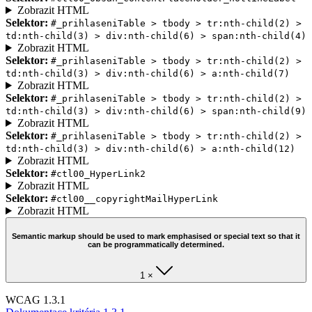
Zobrazit HTML
Selektor:
#_prihlaseniTable > tbody > tr:nth-child(2) >
td:nth-child(3) > div:nth-child(6) > span:nth-child(4)
Zobrazit HTML
Selektor:
#_prihlaseniTable > tbody > tr:nth-child(2) >
td:nth-child(3) > div:nth-child(6) > a:nth-child(7)
Zobrazit HTML
Selektor:
#_prihlaseniTable > tbody > tr:nth-child(2) >
td:nth-child(3) > div:nth-child(6) > span:nth-child(9)
Zobrazit HTML
Selektor:
#_prihlaseniTable > tbody > tr:nth-child(2) >
td:nth-child(3) > div:nth-child(6) > a:nth-child(12)
Zobrazit HTML
Selektor:
#ctl00_HyperLink2
Zobrazit HTML
Selektor:
#ctl00__copyrightMailHyperLink
Zobrazit HTML
Semantic markup should be used to mark emphasised or special text so that it
can be programmatically determined.
1 ×
WCAG 1.3.1