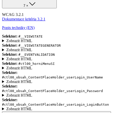
7 ×
WCAG 3.2.1
Dokumentace kritéria 3.2.1
Popis techniky (EN)
Selektor:
#__VIEWSTATE
Zobrazit HTML
Selektor:
#__VIEWSTATEGENERATOR
Zobrazit HTML
Selektor:
#__EVENTVALIDATION
Zobrazit HTML
Selektor:
#ctl00_horniMenuSI
Zobrazit HTML
Selektor:
#ctl00_obsah_ContentPlaceHolder_userLogin_UserName
Zobrazit HTML
Selektor:
#ctl00_obsah_ContentPlaceHolder_userLogin_Password
Zobrazit HTML
Selektor:
#ctl00_obsah_ContentPlaceHolder_userLogin_LoginButton
Zobrazit HTML