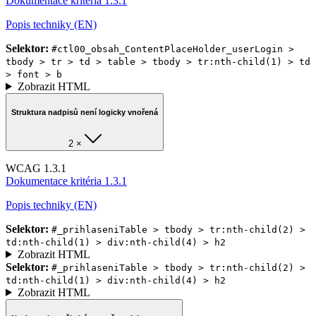
Dokumentace kritéria 1.3.1
Popis techniky (EN)
Selektor:
#ctl00_obsah_ContentPlaceHolder_userLogin >
tbody > tr > td > table > tbody > tr:nth-child(1) > td
> font > b
Zobrazit HTML
Struktura nadpisů není logicky vnořená
2 ×
WCAG 1.3.1
Dokumentace kritéria 1.3.1
Popis techniky (EN)
Selektor:
#_prihlaseniTable > tbody > tr:nth-child(2) >
td:nth-child(1) > div:nth-child(4) > h2
Zobrazit HTML
Selektor:
#_prihlaseniTable > tbody > tr:nth-child(2) >
td:nth-child(1) > div:nth-child(4) > h2
Zobrazit HTML