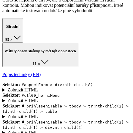
kontrolu. Mohou indikovat potenciální bariéry přístupnosti, které
automatické testování nedokáže plně vyhodnotit.
Střední
93 ×
Veškerý obsah stránky by měl být v oblastech
11 ×
Popis techniky (EN)
Selektor:
#aspnetForm > div:nth-child(8)
Zobrazit HTML
Selektor:
#ctl00_horniMenu
Zobrazit HTML
Selektor:
#_prihlaseniTable > tbody > tr:nth-child(2) >
td:nth-child(1) > table
Zobrazit HTML
Selektor:
#_prihlaseniTable > tbody > tr:nth-child(2) >
td:nth-child(1) > div:nth-child(2)
Zobrazit HTML