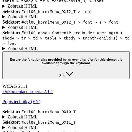
table > tbody > tr > td:nth-child(8) > font
Zobrazit HTML
Selektor:
#ctl00_horniMenu_DXI2_T > font
Zobrazit HTML
Selektor:
#ctl00_horniMenu_DXI2_T > font > a > font
Zobrazit HTML
Selektor:
#ctl00_obsah_ContentPlaceHolder_userLogin >
tbody > tr > td > table > tbody > tr:nth-child(1) > td
> font
Zobrazit HTML
Ensure the functionality provided by an event handler for this element is
available through the keyboard
3 ×
WCAG 2.1.1
Dokumentace kritéria 2.1.1
Popis techniky (EN)
Selektor:
#ctl00_horniMenu_DXI0_T
Zobrazit HTML
Selektor:
#ctl00_horniMenu_DXI1_T
Zobrazit HTML