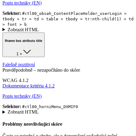
Popis techniky (EN)
Selektor:
#ctl00_obsah_ContentPlaceHolder_userLogin >
tbody > tr > td > table > tbody > tr:nth-child(1) > td
> font > b
Zobrazit HTML
Iframe bez atributu title
1 ×
Falešně pozitivní
Pravděpodobně – nezapočítáno do skóre
WCAG 4.1.2
Dokumentace kritéria 4.1.2
Popis techniky (EN)
Selektor:
#ctl00_horniMenu_DXMIF0
Zobrazit HTML
Problémy neovlivňující skóre
Často se nejedná o chyby, ale o doporučení vyžadující ruční