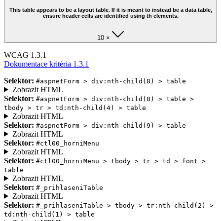
This table appears to be a layout table. If it is meant to instead be a data table,
ensure header cells are identified using th elements.
10 ×
WCAG 1.3.1
Dokumentace kritéria 1.3.1
Selektor:
#aspnetForm > div:nth-child(8) > table
Zobrazit HTML
Selektor:
#aspnetForm > div:nth-child(8) > table >
tbody > tr > td:nth-child(4) > table
Zobrazit HTML
Selektor:
#aspnetForm > div:nth-child(9) > table
Zobrazit HTML
Selektor:
#ctl00_horniMenu
Zobrazit HTML
Selektor:
#ctl00_horniMenu > tbody > tr > td > font >
table
Zobrazit HTML
Selektor:
#_prihlaseniTable
Zobrazit HTML
Selektor:
#_prihlaseniTable > tbody > tr:nth-child(2) >
td:nth-child(1) > table