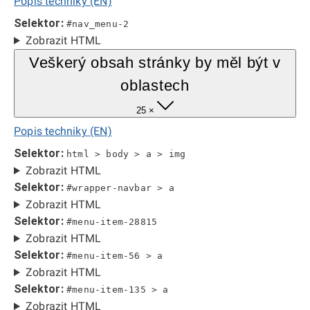
Popis techniky (EN)
Selektor:
#nav_menu-2
Zobrazit HTML
Veškerý obsah stránky by měl být v
oblastech
25 ×
Popis techniky (EN)
Selektor:
html > body > a > img
Zobrazit HTML
Selektor:
#wrapper-navbar > a
Zobrazit HTML
Selektor:
#menu-item-28815
Zobrazit HTML
Selektor:
#menu-item-56 > a
Zobrazit HTML
Selektor:
#menu-item-135 > a
Zobrazit HTML