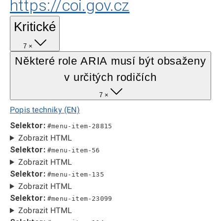
https://coi.gov.cz
Kritické
7 ×
Některé role ARIA musí být obsaženy
v určitých rodičích
7 ×
Popis techniky (EN)
Selektor:
#menu-item-28815
Zobrazit HTML
Selektor:
#menu-item-56
Zobrazit HTML
Selektor:
#menu-item-135
Zobrazit HTML
Selektor:
#menu-item-23099
Zobrazit HTML