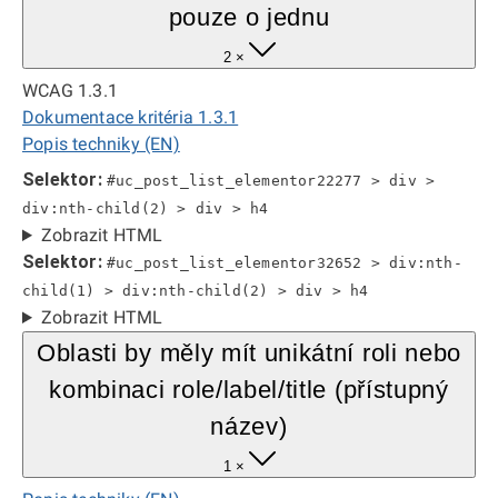
pouze o jednu
2 ×
WCAG 1.3.1
Dokumentace kritéria 1.3.1
Popis techniky (EN)
Selektor:
#uc_post_list_elementor22277 > div >
div:nth-child(2) > div > h4
Zobrazit HTML
Selektor:
#uc_post_list_elementor32652 > div:nth-
child(1) > div:nth-child(2) > div > h4
Zobrazit HTML
Oblasti by měly mít unikátní roli nebo
kombinaci role/label/title (přístupný
název)
1 ×