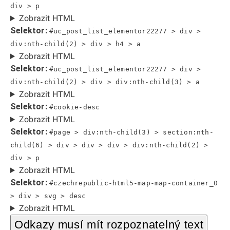
div > p
Zobrazit HTML
Selektor:
#uc_post_list_elementor22277 > div >
div:nth-child(2) > div > h4 > a
Zobrazit HTML
Selektor:
#uc_post_list_elementor22277 > div >
div:nth-child(2) > div > div:nth-child(3) > a
Zobrazit HTML
Selektor:
#cookie-desc
Zobrazit HTML
Selektor:
#page > div:nth-child(3) > section:nth-
child(6) > div > div > div > div:nth-child(2) >
div > p
Zobrazit HTML
Selektor:
#czechrepublic-html5-map-map-container_0
> div > svg > desc
Zobrazit HTML
Odkazy musí mít rozpoznatelný text