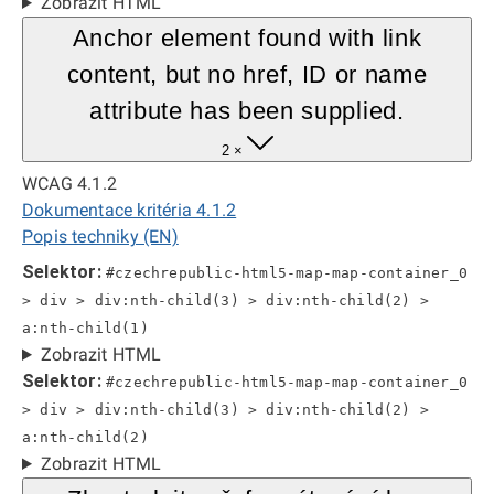
Zobrazit HTML
Anchor element found with link
content, but no href, ID or name
attribute has been supplied.
2 ×
WCAG 4.1.2
Dokumentace kritéria 4.1.2
Popis techniky (EN)
Selektor:
#czechrepublic-html5-map-map-container_0
> div > div:nth-child(3) > div:nth-child(2) >
a:nth-child(1)
Zobrazit HTML
Selektor:
#czechrepublic-html5-map-map-container_0
> div > div:nth-child(3) > div:nth-child(2) >
a:nth-child(2)
Zobrazit HTML