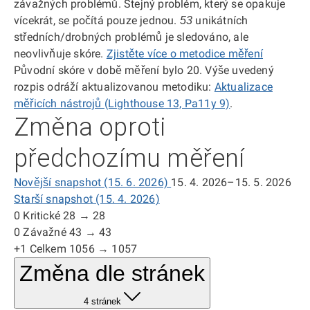
závažných problémů. Stejný problém, který se opakuje
vícekrát, se počítá pouze jednou.
unikátních
53
středních/drobných problémů je sledováno, ale
neovlivňuje skóre.
Zjistěte více o metodice měření
Původní skóre v době měření bylo 20. Výše uvedený
rozpis odráží aktualizovanou metodiku:
Aktualizace
měřicích nástrojů (Lighthouse 13, Pa11y 9)
.
Změna oproti
předchozímu měření
Novější snapshot (15. 6. 2026)
15. 4. 2026–15. 5. 2026
Starší snapshot (15. 4. 2026)
0
Kritické
28 → 28
0
Závažné
43 → 43
+1
Celkem
1056 → 1057
Změna dle stránek
4 stránek