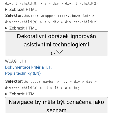
div:nth-child(8) > a > div > div:nth-child(2)
Zobrazit HTML
Selektor:
#swiper-wrapper-111c672bc29ff3d7 >
div:nth-child(9) > a > div > div:nth-child(2)
Zobrazit HTML
Dekorativní obrázek ignorován
asistivními technologiemi
1 ×
WCAG 1.1.1
Dokumentace kritéria 1.1.1
Popis techniky (EN)
Selektor:
#wrapper-navbar > nav > div > div >
div:nth-child(3) > ul > li > a > img
Zobrazit HTML
Navigace by měla být označena jako
seznam