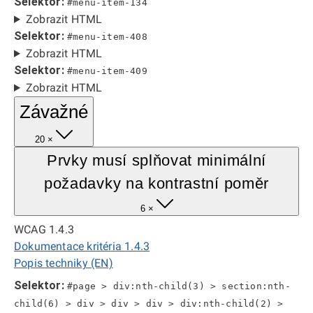
Selektor:
#menu-item-134
Zobrazit HTML
Selektor:
#menu-item-408
Zobrazit HTML
Selektor:
#menu-item-409
Zobrazit HTML
Závažné
20 ×
Prvky musí splňovat minimální
požadavky na kontrastní poměr
6 ×
WCAG 1.4.3
Dokumentace kritéria 1.4.3
Popis techniky (EN)
Selektor:
#page > div:nth-child(3) > section:nth-
child(6) > div > div > div > div:nth-child(2) >