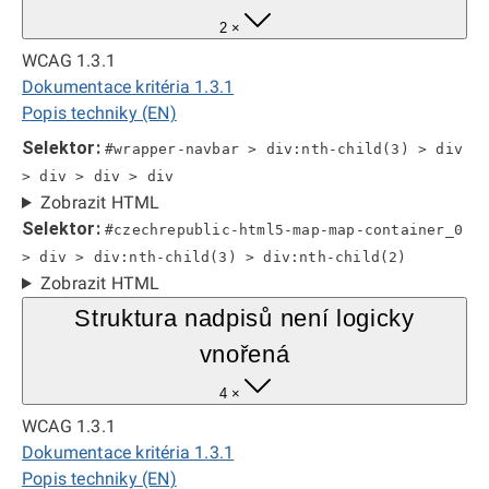
2 ×
WCAG 1.3.1
Dokumentace kritéria 1.3.1
Popis techniky (EN)
Selektor:
#wrapper-navbar > div:nth-child(3) > div
> div > div > div
Zobrazit HTML
Selektor:
#czechrepublic-html5-map-map-container_0
> div > div:nth-child(3) > div:nth-child(2)
Zobrazit HTML
Struktura nadpisů není logicky
vnořená
4 ×
WCAG 1.3.1
Dokumentace kritéria 1.3.1
Popis techniky (EN)