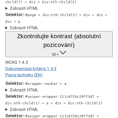
child(7) > div > div:nth-child(2)
Zobrazit HTML
Selektor:
#page > div:nth-child(5) > div > div >
div > p
Zobrazit HTML
Zkontrolujte kontrast (absolutní
pozicování)
10 ×
WCAG 1.4.3
Dokumentace kritéria 1.4.3
Popis techniky (EN)
Selektor:
#wrapper-navbar > a
Zobrazit HTML
Selektor:
#swiper-wrapper-111c672bc29ff3d7 >
div:nth-child(1) > a > div > div:nth-child(2)
Zobrazit HTML
Selektor:
#swiper-wrapper-111c672bc29ff3d7 >