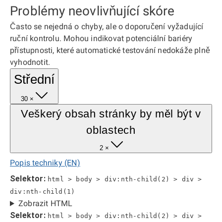
Problémy neovlivňující skóre
Často se nejedná o chyby, ale o doporučení vyžadující
ruční kontrolu. Mohou indikovat potenciální bariéry
přístupnosti, které automatické testování nedokáže plně
vyhodnotit.
Střední
30 ×
Veškerý obsah stránky by měl být v
oblastech
2 ×
Popis techniky (EN)
Selektor:
html > body > div:nth-child(2) > div >
div:nth-child(1)
Zobrazit HTML
Selektor:
html > body > div:nth-child(2) > div >