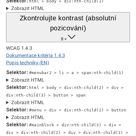
Selektor:
html > body > div:nth-child(1)
Zobrazit HTML
Zkontrolujte kontrast (absolutní
pozicování)
8 ×
WCAG 1.4.3
Dokumentace kritéria 1.4.3
Popis techniky (EN)
Selektor:
#menubar2 > li > a > span:nth-child(1)
Zobrazit HTML
Selektor:
html > body > div:nth-child(2) > div >
div:nth-child(3) > button > span
Zobrazit HTML
Selektor:
#menu > div > div:nth-child(2) > button
Zobrazit HTML
Selektor:
#mainblock > div:nth-child(3) > div >
div > div:nth-child(2) > div > div:nth-child(1) >