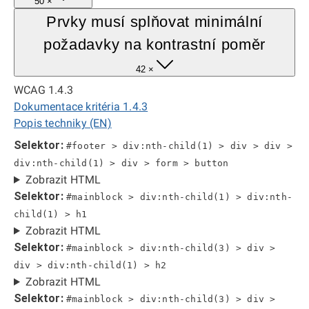
50 ×
Prvky musí splňovat minimální
požadavky na kontrastní poměr
42 ×
WCAG 1.4.3
Dokumentace kritéria 1.4.3
Popis techniky (EN)
Selektor:
#footer > div:nth-child(1) > div > div >
div:nth-child(1) > div > form > button
Zobrazit HTML
Selektor:
#mainblock > div:nth-child(1) > div:nth-
child(1) > h1
Zobrazit HTML
Selektor:
#mainblock > div:nth-child(3) > div >
div > div:nth-child(1) > h2
Zobrazit HTML
Selektor:
#mainblock > div:nth-child(3) > div >