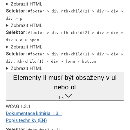
Zobrazit HTML
Selektor:
#footer > div:nth-child(2) > div > div >
div > p
Zobrazit HTML
Selektor:
#footer > div:nth-child(2) > div > div >
div > a > span
Zobrazit HTML
Selektor:
#footer > div:nth-child(1) > div > div >
div:nth-child(1) > div > form > button
Zobrazit HTML
Elementy li musí být obsaženy v ul
nebo ol
1 ×
WCAG 1.3.1
Dokumentace kritéria 1.3.1
Popis techniky (EN)
Selektor:
#menubar2 > li