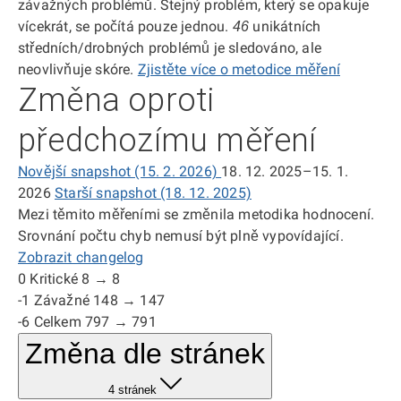
závažných problémů. Stejný problém, který se opakuje
vícekrát, se počítá pouze jednou.
unikátních
46
středních/drobných problémů je sledováno, ale
neovlivňuje skóre.
Zjistěte více o metodice měření
Změna oproti
předchozímu měření
Novější snapshot (15. 2. 2026)
18. 12. 2025–15. 1.
2026
Starší snapshot (18. 12. 2025)
Mezi těmito měřeními se změnila metodika hodnocení.
Srovnání počtu chyb nemusí být plně vypovídající.
Zobrazit changelog
0
Kritické
8 → 8
-1
Závažné
148 → 147
-6
Celkem
797 → 791
Změna dle stránek
4 stránek