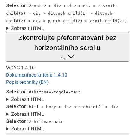
Selektor:
#post-2 > div > div > div > div:nth-
child(5) > div > div:nth-child(1) > div:nth-
child(2) > div > p:nth-child(2) > a:nth-child(22)
Zobrazit HTML
Zkontrolujte přeformátování bez
horizontálního scrollu
4 ×
WCAG 1.4.10
Dokumentace kritéria 1.4.10
Popis techniky (EN)
Selektor:
#shiftnav-toggle-main
Zobrazit HTML
Selektor:
html > body > div:nth-child(8) > div
Zobrazit HTML
Selektor:
#shiftnav-main
Zobrazit HTML