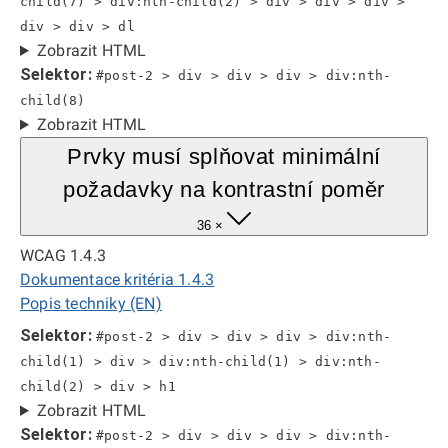
child(7) > div:nth-child(2) > div > div > div >
div > div > dl
Zobrazit HTML
Selektor:
#post-2 > div > div > div > div:nth-
child(8)
Zobrazit HTML
Prvky musí splňovat minimální
požadavky na kontrastní poměr
36 ×
WCAG 1.4.3
Dokumentace kritéria 1.4.3
Popis techniky (EN)
Selektor:
#post-2 > div > div > div > div:nth-
child(1) > div > div:nth-child(1) > div:nth-
child(2) > div > h1
Zobrazit HTML
Selektor:
#post-2 > div > div > div > div:nth-