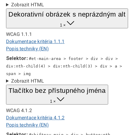
Zobrazit HTML
Dekorativní obrázek s neprázdným alt
1 ×
WCAG 1.1.1
Dokumentace kritéria 1.1.1
Popis techniky (EN)
Selektor:
#et-main-area > footer > div > div >
div:nth-child(4) > div:nth-child(3) > div > a >
span > img
Zobrazit HTML
Tlačítko bez přístupného jména
1 ×
WCAG 4.1.2
Dokumentace kritéria 4.1.2
Popis techniky (EN)
Selektor:
#shiftnav-main > div > button:nth-