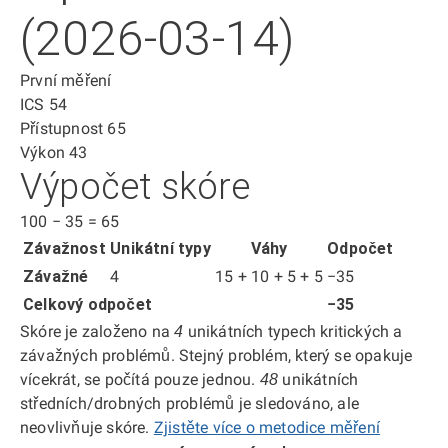
(2026-03-14)
První měření
ICS
54
Přístupnost
65
Výkon
43
Výpočet skóre
100
−
35
=
65
Závažnost
Unikátní typy
Váhy
Odpočet
Závažné
4
15 + 10 + 5 + 5
−35
Celkový odpočet
−35
Skóre je založeno na
unikátních typech kritických a
4
závažných problémů. Stejný problém, který se opakuje
vícekrát, se počítá pouze jednou.
unikátních
48
středních/drobných problémů je sledováno, ale
neovlivňuje skóre.
Zjistěte více o metodice měření