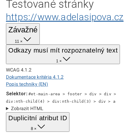
Testované stránky
https://www.adelasipova.cz
Závažné
11 ×
Odkazy musí mít rozpoznatelný text
1 ×
WCAG 4.1.2
Dokumentace kritéria 4.1.2
Popis techniky (EN)
Selektor:
#et-main-area > footer > div > div >
div:nth-child(4) > div:nth-child(3) > div > a
Zobrazit HTML
Duplicitní atribut ID
8 ×