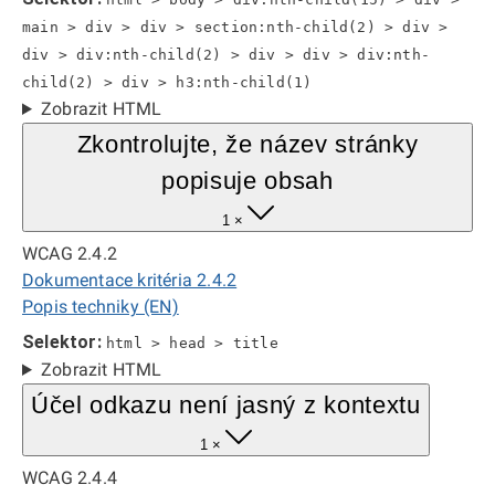
main > div > div > section:nth-child(2) > div >
div > div:nth-child(2) > div > div > div:nth-
child(2) > div > h3:nth-child(1)
Zobrazit HTML
Zkontrolujte, že název stránky
popisuje obsah
1 ×
WCAG 2.4.2
Dokumentace kritéria 2.4.2
Popis techniky (EN)
Selektor:
html > head > title
Zobrazit HTML
Účel odkazu není jasný z kontextu
1 ×
WCAG 2.4.4