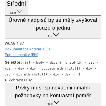
Střední
61 ×
Úrovně nadpisů by se měly zvyšovat
pouze o jednu
1 ×
WCAG 1.3.1
Dokumentace kritéria 1.3.1
Popis techniky (EN)
Selektor:
html > body > div:nth-child(15) > div >
main > div > div > section:nth-child(1) > div >
div > div:nth-child(2) > div > div > h3
Zobrazit HTML
Prvky musí splňovat minimální
požadavky na kontrastní poměr
30 ×