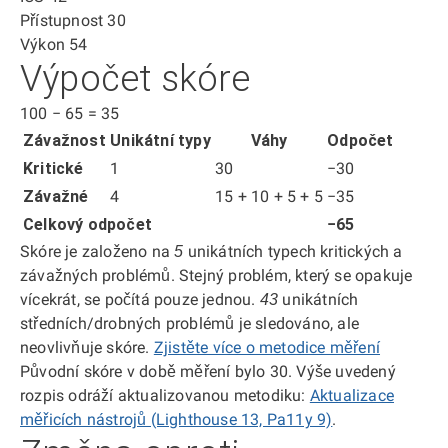
Přístupnost
30
Výkon
54
Výpočet skóre
100
−
65
=
35
Závažnost
Unikátní typy
Váhy
Odpočet
Kritické
1
30
−30
Závažné
4
15 + 10 + 5 + 5
−35
Celkový odpočet
−65
Skóre je založeno na
unikátních typech kritických a
5
závažných problémů. Stejný problém, který se opakuje
vícekrát, se počítá pouze jednou.
unikátních
43
středních/drobných problémů je sledováno, ale
neovlivňuje skóre.
Zjistěte více o metodice měření
Původní skóre v době měření bylo 30. Výše uvedený
rozpis odráží aktualizovanou metodiku:
Aktualizace
měřicích nástrojů (Lighthouse 13, Pa11y 9)
.