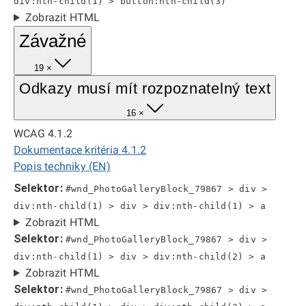
div:nth-child(1) > button:nth-child(3)
Zobrazit HTML
Závažné
19 ×
Odkazy musí mít rozpoznatelný text
16 ×
WCAG 4.1.2
Dokumentace kritéria 4.1.2
Popis techniky (EN)
Selektor:
#wnd_PhotoGalleryBlock_79867 > div >
div:nth-child(1) > div > div:nth-child(1) > a
Zobrazit HTML
Selektor:
#wnd_PhotoGalleryBlock_79867 > div >
div:nth-child(1) > div > div:nth-child(2) > a
Zobrazit HTML
Selektor:
#wnd_PhotoGalleryBlock_79867 > div >