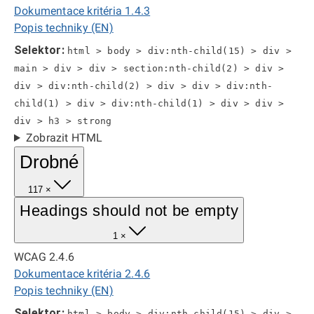
Dokumentace kritéria 1.4.3
Popis techniky (EN)
Selektor:
html > body > div:nth-child(15) > div >
main > div > div > section:nth-child(2) > div >
div > div:nth-child(2) > div > div > div:nth-
child(1) > div > div:nth-child(1) > div > div >
div > h3 > strong
Zobrazit HTML
Drobné
117 ×
Headings should not be empty
1 ×
WCAG 2.4.6
Dokumentace kritéria 2.4.6
Popis techniky (EN)
Selektor:
html > body > div:nth-child(15) > div >