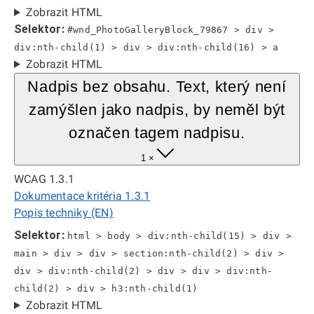
Zobrazit HTML
Selektor:
#wnd_PhotoGalleryBlock_79867 > div >
div:nth-child(1) > div > div:nth-child(16) > a
Zobrazit HTML
Nadpis bez obsahu. Text, který není
zamýšlen jako nadpis, by neměl být
označen tagem nadpisu.
1 ×
WCAG 1.3.1
Dokumentace kritéria 1.3.1
Popis techniky (EN)
Selektor:
html > body > div:nth-child(15) > div >
main > div > div > section:nth-child(2) > div >
div > div:nth-child(2) > div > div > div:nth-
child(2) > div > h3:nth-child(1)
Zobrazit HTML