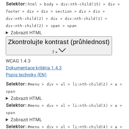
Selektor:
html > body > div:nth-child(15) > div >
footer > div > div > section > div > div >
div:nth-child(2) > div > div:nth-child(1) >
div:nth-child(2) > span > span
Zobrazit HTML
Zkontrolujte kontrast (průhlednost)
7 ×
WCAG 1.4.3
Dokumentace kritéria 1.4.3
Popis techniky (EN)
Selektor:
#menu > div > ul > li:nth-child(2) > a >
span
Zobrazit HTML
Selektor:
#menu > div > ul > li:nth-child(3) > a >
span
Zobrazit HTML
Selektor:
#menu > div > ul > li:nth-child(4) > a >